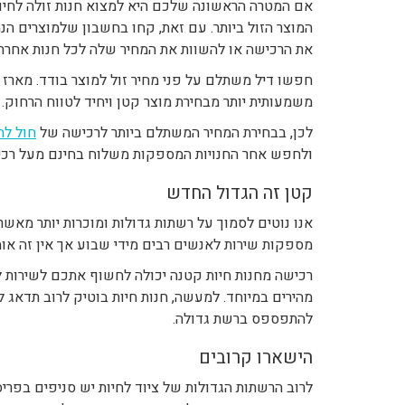
אם המטרה הראשונה שלכם היא למצוא חנות זולה לחיו
המוצר הזול ביותר. עם זאת, קחו בחשבון שלמוצרים הנמ
את הרכישה או להשוות את המחיר שלה לכל חנות אחרת.
חפשו דיל משתלם על פני מחיר זול למוצר בודד. מארז
משמעותית יותר מבחירת מוצר קטן ויחיד לטווח הרחוק.
לכן, בבחירת המחיר המשתלם ביותר לרכישה של
חול לח
ולחפש אחר החנויות המספקות משלוח בחינם מעל רכי
קטן זה הגדול החדש
אנו נוטים לסמוך על רשתות גדולות ומוכרות יותר מאשר
מספקות שירות לאנשים רבים מידי שבוע אך אין זה אומ
רכישה מחנות חיות קטנה יכולה לחשוף אתכם לשירות ל
מהירים במיוחד. למעשה, חנות חיות בוטיק לרוב תדאג ל
להתפספס ברשת גדולה.
הישארו קרובים
לרוב הרשתות הגדולות של ציוד לחיות יש סניפים בפר