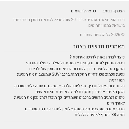
הצטרף ככותב
כניסה לרשומים
רידר הוא מאגר מאמרים שכבר 20 שנה מביא לכם את התוכן הטוב ביותר
בישראל במגוון תחומים.
© 2026 כל הזכויות שמורות
מאמרים חדשים באתר
כיצד לברר זכאות לדרכון אירופאי?
ניהול מוניטין לעסקים קטנים – המפתח להצלחה בעולם תחרותי
מתקן נינג'ה לחצר: הדרך לשדרוג הבריאות והחוסן של ילדיכם
נהיגה חכמה: טכנולוגיות מתקדמות ברכבי SUV שמעצבות את הנהיגה
המודרנית
רעיונות וטיפים ליום כיף זוגי ליום הולדת – מתכננים חוויה בלתי נשכחת
מזגן רצפתי – פתרון מתקדם למיזוג אוויר מותאם אישית
טיפים לנהגים חדשים ברכבים חשמליים: כך תוכלו לנהל נכון את הטעינה
לאורך היום
מדפי מתכת מעוצבים של המותג אלומון לחדרי עבודה ומשרדים
תמא 38 כמנוף לצמיחה כלכלית