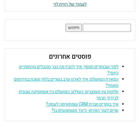
לעמוד של רווית לוי
חיפוש:
פוסטים אחרונים
לפני שבוחרים תוסף: איך להבין מה כבר מקבלים מהתפריט
היומי?
המארח המושלם: איך לארגן ערב בשרים בלתי נשכח במינימום
מאמץ?
חלונות עץ מעוצבים: השילוב המושלם בין אסתטיקה טבעית
לבידוד תרמי
איך בוחרים חברת CRM שמתאימה לעסק?
סרום לעור הפנים- כיצד משתמשים בו?