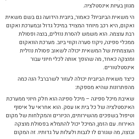
מגוון בעיות אינסטלציה.
הי משאית הביובית? כאמור, ביובית הידועה גם בשם משאית
ואקום, היא רכב מיוחד המצויד במיכל גדול ובמערכת ואקום
רבת עוצמה. הוא משמש להסרת נוזלים, בוצה ופסולת
ממכלי ספיגה, ניקוז סערה וקווי ביוב. מערכת הוואקום
העוצמתית של המשאית יכולה לשאוב פסולת נוזלית
ומוצקה כאחד, מה שהופך אותה לכלי חיוני עבור
אינסטלטורים.
כיצד משאית הביובית יכולה לעזור לשרברב? הנה כמה
מהפתרונות שהיא מספקת:
שאיבת מיכל ספיגה – מיכל ספיגה הוא חלק חיוני ממערכת
האינסטלציה של כל בית או עסק. הוא אחראי על איסוף
וטיפול בשפכים מהשירותים, הכיורים והמקלחות של מקום
האירוח. עם הזמן, המיכל יכול להתמלא בפסולת מוצקה
ובוצה, מה שגורם לו לגבות ולעלות על גדותיו. זה המקום