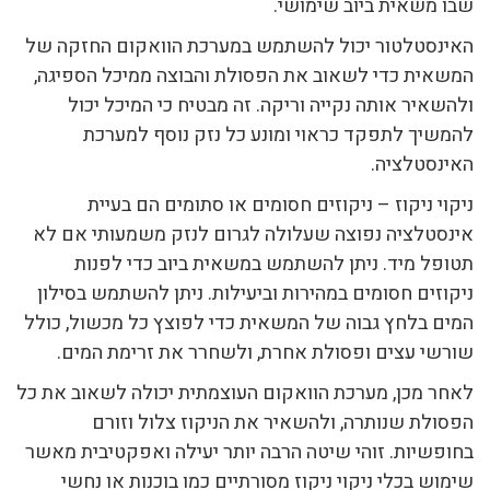
שבו משאית ביוב שימושי.
האינסטלטור יכול להשתמש במערכת הוואקום החזקה של
המשאית כדי לשאוב את הפסולת והבוצה ממיכל הספיגה,
ולהשאיר אותה נקייה וריקה. זה מבטיח כי המיכל יכול
להמשיך לתפקד כראוי ומונע כל נזק נוסף למערכת
האינסטלציה.
ניקוי ניקוז – ניקוזים חסומים או סתומים הם בעיית
אינסטלציה נפוצה שעלולה לגרום לנזק משמעותי אם לא
תטופל מיד. ניתן להשתמש במשאית ביוב כדי לפנות
ניקוזים חסומים במהירות וביעילות. ניתן להשתמש בסילון
המים בלחץ גבוה של המשאית כדי לפוצץ כל מכשול, כולל
שורשי עצים ופסולת אחרת, ולשחרר את זרימת המים.
לאחר מכן, מערכת הוואקום העוצמתית יכולה לשאוב את כל
הפסולת שנותרה, ולהשאיר את הניקוז צלול וזורם
בחופשיות. זוהי שיטה הרבה יותר יעילה ואפקטיבית מאשר
שימוש בכלי ניקוי ניקוז מסורתיים כמו בוכנות או נחשי