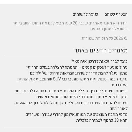
הצטרף ככותב
כניסה לרשומים
רידר הוא מאגר מאמרים שכבר 20 שנה מביא לכם את התוכן הטוב ביותר
בישראל במגוון תחומים.
© 2026 כל הזכויות שמורות
מאמרים חדשים באתר
כיצד לברר זכאות לדרכון אירופאי?
ניהול מוניטין לעסקים קטנים – המפתח להצלחה בעולם תחרותי
מתקן נינג'ה לחצר: הדרך לשדרוג הבריאות והחוסן של ילדיכם
נהיגה חכמה: טכנולוגיות מתקדמות ברכבי SUV שמעצבות את הנהיגה
המודרנית
רעיונות וטיפים ליום כיף זוגי ליום הולדת – מתכננים חוויה בלתי נשכחת
מזגן רצפתי – פתרון מתקדם למיזוג אוויר מותאם אישית
טיפים לנהגים חדשים ברכבים חשמליים: כך תוכלו לנהל נכון את הטעינה
לאורך היום
מדפי מתכת מעוצבים של המותג אלומון לחדרי עבודה ומשרדים
תמא 38 כמנוף לצמיחה כלכלית