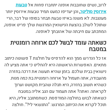
לרוב, נשים שחובבות אופנה יתחברו פחות אל
טבעות
אירוסין סוליטר
,
והן יעדיפו כמעט תמיד טבעות אירוסין יותר
מעוצבות. לא משנה באיזו טבעת תבחר בסופו של דבר, הרי
שתוכל לשלב בהצעת הנישואין המרגשת שלך פריט אופנה,
המתכתב עם חיבתה של אהובתך לאופנה.
כשאתה עומד לבשל לכם ארוחה רומנטית
במטבח
אז כל הנדרש ממך הוא להדפיס על חולצת T פשוטה כיתוב
מתאים. האפשרות הראשונה היא להחליט כי אתה מציע לה
נישואין בבית שלכם. בזמן שהיא תעשה את דרכה בחזרה
מהעבודה, אתה תעמול על ארוחה רומנטית בת כמה מנות.
כשהיא תשוב בחזרה, היא תגלה שהבית מקושט וערוך
לקראתה. ואתה? אתה תעמוד עם הגב אליה במטבח
כשאתה לבוש בחולצה המודפסת. כשתסתובב אליה, היא
תוכל לקרוא את הכיתוב המרגש: "התנשאי לי?". חולצה