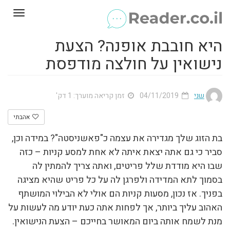
Toggle
gation
היא חובבת אופנה? הצעת
נישואין על חולצה מודפסת
שני
04/11/2019
זמן קריאה מוערך: 1 דק'
אהבתי
בת הזוג שלך מגדירה את עצמה כ"פאשניסטה"? במידה וכן,
סביר כי גם אתה יצאת איתה לא אחת למסע קניות – כזה
שבו היא מודדת שלל פריטים, ואתה צריך להמתין לה
בסמוך לתא המדידה ולפרגן לה על כל פריט שהיא מציגה
בפניך. אז נכון, מסעות קניות הם אולי לא הבילוי המושתף
האהוב עליך ביותר, אך לפחות אתה כעת יודע מה לעשות על
מנת לשמח אותה ביום המאושר בחייכם – הצעת הנישואין.