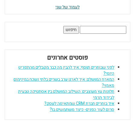
לעמוד של שני
חיפוש:
פוסטים אחרונים
לפני שבוחרים תוסף: איך להבין מה כבר מקבלים מהתפריט
היומי?
המארח המושלם: איך לארגן ערב בשרים בלתי נשכח במינימום
מאמץ?
חלונות עץ מעוצבים: השילוב המושלם בין אסתטיקה טבעית
לבידוד תרמי
איך בוחרים חברת CRM שמתאימה לעסק?
סרום לעור הפנים- כיצד משתמשים בו?