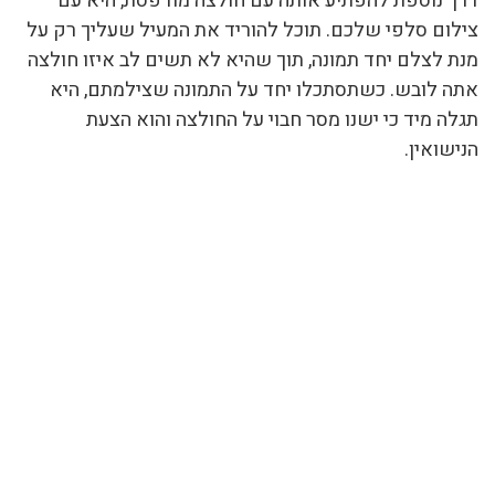
דרך נוספת להפתיע אותה עם חולצה מודפסת, היא עם
צילום סלפי שלכם. תוכל להוריד את המעיל שעליך רק על
מנת לצלם יחד תמונה, תוך שהיא לא תשים לב איזו חולצה
אתה לובש. כשתסתכלו יחד על התמונה שצילמתם, היא
תגלה מיד כי ישנו מסר חבוי על החולצה והוא הצעת
הנישואין.