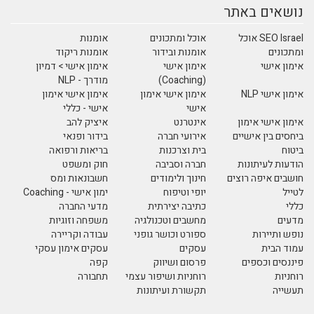
נושאים באתר
SEO Israel אוכל
אוכל ומתכונים
אומנות
ומתכונים
אומנות ובידור
אומנות ריקוד
אימון אישי
אימון אישי
אימון אישי > דמיון
(Coaching)
מודרך - NLP
אימון אישי NLP
אימון אישי אימון
אימון אישי אימון
אישי
אישי - כללי
אימון אישי אימון
אינטרנט
איציק להב
ביחסים בין אישיים
אירועי חברה
בידור ופנאי
ביטוח
בית וצרכנות
בריאות ורפואה
הודעות לעיתונות
חברה וסביבה
חוק ומשפט
חושבים איפה רוצים
חינוך ולימודים
חשבונאות ומס
לטייל
יופי וטיפוח
ימון אישי - Coaching
כללי
כתיבה יצירתית
מדעי החברה
מדעים
מחשבים וטכנולגיה
משפחה וזוגיות
נופש ותיירות
ספורט וכושר גופני
עבודה וקריירה
עמוד הבית
עסקים
עסקים אימון עסקי
פיננסים וכספים
פרסום ושיווק
קפה
רוחניות
רוחניות ושיפור עצמי
תחבורה
תעשייה
תקשורת ועיתונות