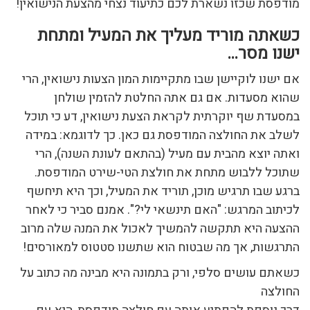
מודפסת שכזו נשארת לכם כתיעוד נצחי מהצעת הנישואין!
כשאתה מוריד מעליך את המעיל ומתחת
ישנו מסר…
אם ישנו לוקיישן שבו מתקיימות המון הצעות נישואין, הרי
שהוא מסעדות. אם גם אתה החלטת להזמין שולחן
במסעדת שף יוקרתית לקראת הצעת נישואין, דע כי תוכל
לשלב את החולצה המודפסת גם כאן. כך לדוגמא: במידה
ואתה יוצא מהבית עם מעיל (בהתאם לעונת השנה), הרי
שתוכל ללבוש מתחת את חולצת הטי-שירט המודפסת.
ברגע שבו תרגיש מוכן, תוריד את המעיל, וכך היא תיחשף
לכיתוב המרגש: "האם תינשאי לי?". אמנם סביר כי לאחר
ההצעה היא תתקשה להמשיך לאכול את המנה שלה מרוב
התרגשות, אך מה שבטוח הוא שתשנו סטטוס למאורסים!
כשאתם עושים סלפי, ורק בתמונה היא מבינה מה כתוב על
החולצה