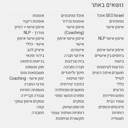
נושאים באתר
SEO Israel אוכל
אוכל ומתכונים
אומנות
ומתכונים
אומנות ובידור
אומנות ריקוד
אימון אישי
אימון אישי
אימון אישי > דמיון
(Coaching)
מודרך - NLP
אימון אישי NLP
אימון אישי אימון
אימון אישי אימון
אישי
אישי - כללי
אימון אישי אימון
אינטרנט
איציק להב
ביחסים בין אישיים
אירועי חברה
בידור ופנאי
ביטוח
בית וצרכנות
בריאות ורפואה
הודעות לעיתונות
חברה וסביבה
חוק ומשפט
חושבים איפה רוצים
חינוך ולימודים
חשבונאות ומס
לטייל
יופי וטיפוח
ימון אישי - Coaching
כללי
כתיבה יצירתית
מדעי החברה
מדעים
מחשבים וטכנולגיה
משפחה וזוגיות
נופש ותיירות
ספורט וכושר גופני
עבודה וקריירה
עמוד הבית
עסקים
עסקים אימון עסקי
פיננסים וכספים
פרסום ושיווק
קפה
רוחניות
רוחניות ושיפור עצמי
תחבורה
תעשייה
תקשורת ועיתונות