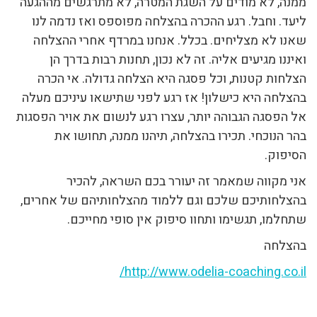
ממנה, לא מודים על השגת המטרה, לא מתרגשים מההגעה
ליעד. וחבל. רגע ההכרה בהצלחה מפוספס ואז נדמה לנו
שאנו לא מצליחים. בכלל. אנחנו במרדף אחרי ההצלחה
ואיננו מגיעים אליה. זה לא נכון, תחנות רבות בדרך הן
הצלחות קטנות, וכל פסגה היא הצלחה גדולה. אי הכרה
בהצלחה היא כישלון! אז רגע לפני שתישאו עיניכם מעלה
אל הפסגה הגבוהה יותר, עצרו רגע לנשום את אויר הפסגות
בהר הנוכחי. תכירו בהצלחה, תיהנו ממנה, תחושו את
הסיפוק.
אני מקווה שמאמר זה יעורר בכם השראה, להכיר
בהצלחותיכם שלכם וגם ללמוד מהצלחותיהם של אחרים,
שתחלמו, תגשימו ותחוו סיפוק אין סופי מחייכם.
בהצלחה
http://www.odelia-coaching.co.il/