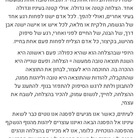
אחד. הצלחה קטנה או גדולה. אולי קטנה בעיניו וגדולה
בעיני אחרים, ואולי להפך. לכל אדם ישנו לפחות רגע אחד
של הגשמה, חלקית או מלאה, לכל איש או אישה ישנה אבן
דרך, של הבנה, של החיים לפני ואחרי, רגע של סיפוק
מהישג, בקיצור, כל אדם הצליח לפחות פעם אחת בחייו.
היופי שבהצלחה הוא שהיא כפולה: פעם ראשונה היא
השגת תוצאה טובה ממעשה = הצלחה. ופעם שנייה היא
ההכרה בה. החוכמה היא לעצור, לבחון את התוצאה
שהתקבלה, להודות שהתוצאה היא טובה וליהנות ממנה,
להתבונן ולתת לרגש הסיפוק להתפזר בגוף. להתענג על
ההצלחה, לחייך, לנשום עמוק, להכיר בהצלחה, לשבח את
עצמי,
לעיתים, כאשר אנו מגיעים לפסגה אנו נוטים כבר לשאת
עינינו אל הפסגה הבאה ואיננו עוצרים ליהנות מהנוף הנשקף
מהפסגה הנוכחית. כלומר, אנו לא מכירים בהצלחה ונהנים