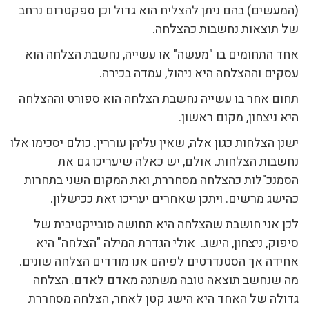
(המעשים) בהם ניתן להצליח הוא גדול וכן ספקטרום נרחב
של תוצאות נחשבות כהצלחה.
אחד התחומים בו "מעשה" או עשייה, נחשבת הצלחה הוא
עסקים וההצלחה היא ניהול, עמדה בכירה.
תחום אחר בו עשייה נחשבת הצלחה הוא ספורט וההצלחה
היא ניצחון, מקום ראשון.
ישנן הצלחות כגון אלה, שאין עליהן עוררין. כולם יסכימו אלו
נחשבות הצלחות. אולם, יש כאלה שיעריכו גם את
הסמנכ"לות כהצלחה מסחררת, ואת המקום השני בתחרות
כהישג מרשים. ויתכן שאחרים יעריכו זאת ככישלון.
לכן אני חושבת שהצלחה היא תחושה סובייקטיבית של
סיפוק, ניצחון, הישג. אולי הגדרת המילה "הצלחה" היא
אחידה אך הסטנדרטים לפיהם אנו מודדים הצלחה שונים.
מה שנחשב תוצאה טובה משתנה מאדם לאדם. הצלחה
גדולה של האחד היא הישג קטן לאחר, הצלחה מסחררת