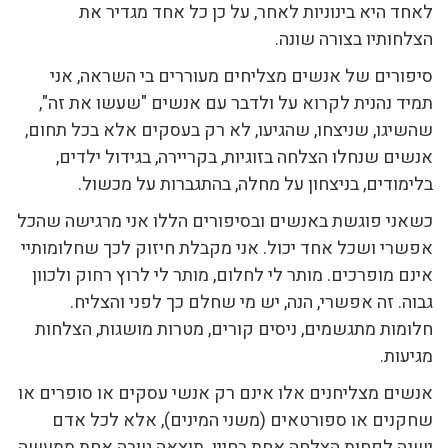
לאחד היא בינוניות לאחר, על כן כל אחד מגדיר את
הצלחותיו בצורה שונה.
סיפורים של אנשים מצליחים מעוררים בי השראה, אני
תמיד נהנית לקרוא על ולדבר עם אנשים "שעשו את זה",
שהשיגו, שניצחו, שהגיעו, לא רק בעסקים אלא בכל תחום,
אנשים שנחלו הצלחה בזוגיות, בקריירה, בגידול ילדים,
בלימודים, בניצחון על מחלה, בהתגברות על מכשול.
כשאני פוגשת באנשים ובסיפורים הללו אני מרגישה שהכל
אפשרי ושכל אחד יכול. אני מקבלת חיזוק לכך שחלומותיי
אינם מופרכים. מותר לי לחלום, מותר לי לרוץ רחוק ולכוון
גבוה. זה אפשרי, הנה, יש מי שחלם כך לפני והצליח.
חלומות מתגשמים, ניסים קורים, מטרות מושגות, הצלחות
מגיעות.
אנשים מצליחנים אלו אינם רק אנשי עסקים או סופרים או
שחקנים או ספורטאים (משני המינים), אלא לכל אדם
ישנה לפחות הצלחה אחת בחייו. תוצאה טובה אחת ממעשה