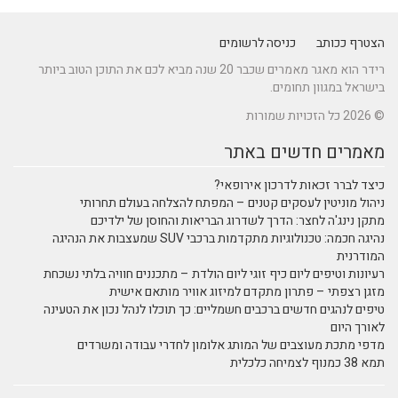
הצטרף ככותב
כניסה לרשומים
רידר הוא מאגר מאמרים שכבר 20 שנה מביא לכם את התוכן הטוב ביותר
בישראל במגוון תחומים.
© 2026 כל הזכויות שמורות
מאמרים חדשים באתר
כיצד לברר זכאות לדרכון אירופאי?
ניהול מוניטין לעסקים קטנים – המפתח להצלחה בעולם תחרותי
מתקן נינג'ה לחצר: הדרך לשדרוג הבריאות והחוסן של ילדיכם
נהיגה חכמה: טכנולוגיות מתקדמות ברכבי SUV שמעצבות את הנהיגה
המודרנית
רעיונות וטיפים ליום כיף זוגי ליום הולדת – מתכננים חוויה בלתי נשכחת
מזגן רצפתי – פתרון מתקדם למיזוג אוויר מותאם אישית
טיפים לנהגים חדשים ברכבים חשמליים: כך תוכלו לנהל נכון את הטעינה
לאורך היום
מדפי מתכת מעוצבים של המותג אלומון לחדרי עבודה ומשרדים
תמא 38 כמנוף לצמיחה כלכלית