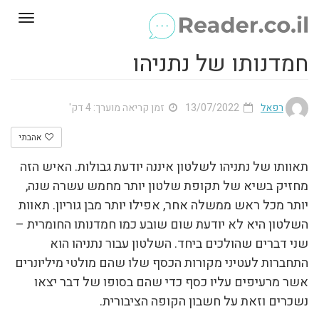
Toggle
gation
חמדנותו של נתניהו
רפאל
13/07/2022
זמן קריאה מוערך: 4 דק'
אהבתי
תאוותו של נתניהו לשלטון איננה יודעת גבולות. האיש הזה
מחזיק בשיא של תקופת שלטון יותר מחמש עשרה שנה,
יותר מכל ראש ממשלה אחר, אפילו יותר מבן גוריון. תאוות
השלטון היא לא יודעת שום שובע כמו חמדנותו החומרית –
שני דברים שהולכים ביחד. השלטון עבור נתניהו הוא
התחברות לעטיני מקורות הכסף שלו שהם מולטי מיליונרים
אשר מרעיפים עליו כסף כדי שהם בסופו של דבר יצאו
נשכרים וזאת על חשבון הקופה הציבורית.