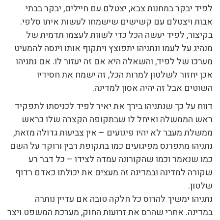
לפיד יבקר במחנות צבא, יצטלם עם חיילים, יבקר בבתי
אבות ויצטלם עם קשישים שישמחו לעשות איתו סלפי.
בקיצור, לפיד יעשה הכל כדי לשוות לעצמו תדמית של
מנהיג על לעמו ונתניהו יתפוצץ ויתקוף אותו וינסה להמעיט
מערכו של לפיד, והשאלה היא אם זה יעזור לו. אם נתניהו
אכן יחזור לשלטון למרות הכל, זה ישמח את חסידיו
השוטים אבל זה יהיה אסון למדינה.
דווח על כך שנתניהו בירך את יאיר לפיד לכניסתו לתפקיד
ראש הממשלה ואיחל לו שבתקופה הקצרה שלו כראש
ממשלת מעבר לא יהיו פיגועים – אין צביעות גדולה מזאת,
נתניהו מתפרנס מפיגועים כמו בתקופת רבין ורוקד על השם
כמו שנאמר וכמו שהקורונה עמדה לצידו – כל דבר רע
שקורה למדינה ובמדינה זה מעצים את יכולתו כאדם רדוף
שלטון.
נתניהו ימשיך להרוס כל חלקה טובה אם עדיין נותרה
במדינה. אחרי שהרס את זרועות החוק, מערכת המשפט ויצר