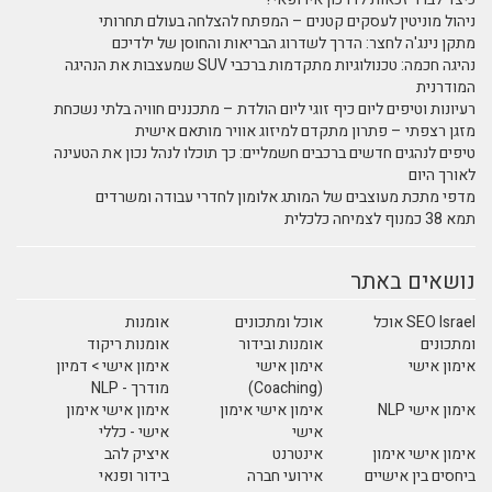
ניהול מוניטין לעסקים קטנים – המפתח להצלחה בעולם תחרותי
מתקן נינג'ה לחצר: הדרך לשדרוג הבריאות והחוסן של ילדיכם
נהיגה חכמה: טכנולוגיות מתקדמות ברכבי SUV שמעצבות את הנהיגה
המודרנית
רעיונות וטיפים ליום כיף זוגי ליום הולדת – מתכננים חוויה בלתי נשכחת
מזגן רצפתי – פתרון מתקדם למיזוג אוויר מותאם אישית
טיפים לנהגים חדשים ברכבים חשמליים: כך תוכלו לנהל נכון את הטעינה
לאורך היום
מדפי מתכת מעוצבים של המותג אלומון לחדרי עבודה ומשרדים
תמא 38 כמנוף לצמיחה כלכלית
נושאים באתר
SEO Israel אוכל
אוכל ומתכונים
אומנות
ומתכונים
אומנות ובידור
אומנות ריקוד
אימון אישי
אימון אישי
אימון אישי > דמיון
(Coaching)
מודרך - NLP
אימון אישי NLP
אימון אישי אימון
אימון אישי אימון
אישי
אישי - כללי
אימון אישי אימון
אינטרנט
איציק להב
ביחסים בין אישיים
אירועי חברה
בידור ופנאי