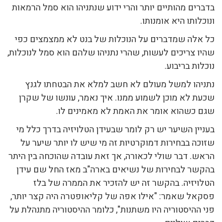
בדברים מהותיים יותר והרי ידוע שנתניהו הוא סמל הרמאות
ונוכלותו היא אומנותו.
כל אלה שמדברים על הנוכלות של בנט לא ממצמצים כפי
שהיו צריכים לעשות, שהרי נתניהו שלהם הוא סמל לנוכלות,
נוכלות בריבוע.
נתניהו למשל מעולם לא חשב למלא את הבטחתו לגנץ
שכעת לא מוכן לשמוע ממנו. איך נאמר, עונשו של שקרן
שגם כשהוא אומר את האמת לא מאמינים לו.
בעניין השיער יש רק לומר שבעידן הטלויזיה בדרך כלל מי
שזוכה בבחירות דמוקרטיות זה מי שיש לו יותר שיער על
הראש. דבר שולי לכאורה, אך זאת עובדה שהוכחה בין היתר
בהקשר לבחירות של נשיאים בארה"ב מאז החל שם עידן
הטלויזיה. בהקשר זה יש להזכיר את הממרה של בלז
פסקאל שאמר: "אילו אפה של קליאופטרה היה קצר יותר,
פני ההיסטוריה היו משתנות", כלומר ההיסטוריה מתנהלת על