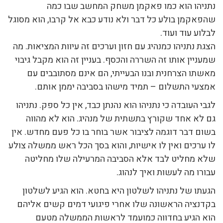
נתניהו הוא כמו פאקמן משחק המחשב שבו כמה
שהפאקמן בולע כל דבר ולא נודע כבא אל קרבו, הוא מסוגל
לבלוע עוד ועוד.
הצגת נתניהו כמנהיג עם חזון וערכים זה עיוות המציאות. מה
שמעניין אותו זה השררה והכסף. בעניין זה הוא מקבל גיבוי
מאשתו הצרחנית ובנו הבעייתי, הם אינם מסתובבים עם
אמצעי התשלום – תמיד מישהו בסביבה יממן אותם.
לגבי העובדה כי נתניהו הוא נהנתן כבד, אין כל ספק. נתניהו
גם לא אחד שקורץ בתשתית של מנהיג. הוא לא מהווה
בשום דבר דוגמה לציבור אשר בוחר בו כל פעם מחדש. אין
לו ערכים ואין לו אישיות, והוא בסך הכל ראש ממשלה צולע
שלא מחליט לבד אלא הסביבה המרעילה שלו מחליטה
עבורו מה לעשות ואיך לנהוג.
הגעתו של נתניהו לשלטון היא בחטא. הוא הגיע לשלטון
בקדנציה הראשונה שלו אחרי פיגועי דמים קשים אליהם
הוא הגיע בחדווה כמועמד לראשות הממשלה מטעם