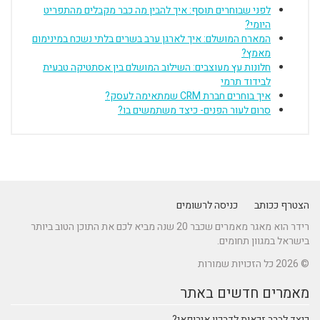
לפני שבוחרים תוסף: איך להבין מה כבר מקבלים מהתפריט
היומי?
המארח המושלם: איך לארגן ערב בשרים בלתי נשכח במינימום
מאמץ?
חלונות עץ מעוצבים: השילוב המושלם בין אסתטיקה טבעית
לבידוד תרמי
איך בוחרים חברת CRM שמתאימה לעסק?
סרום לעור הפנים- כיצד משתמשים בו?
הצטרף ככותב
כניסה לרשומים
רידר הוא מאגר מאמרים שכבר 20 שנה מביא לכם את התוכן הטוב ביותר
בישראל במגוון תחומים.
© 2026 כל הזכויות שמורות
מאמרים חדשים באתר
כיצד לברר זכאות לדרכון אירופאי?