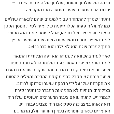
נורמה של שלטון מושחט, שלטון של הפחדת הציבור –
יהרוס את השארית שעוד נשארה מהדמוקרטיה.
נתניהו יצטרך להתמודד עם אלמנטים שהם לכאורה שוליים
כמו למשל הופעתו הטלוויזיונית של יאיר לפיד. המסך הקטן
הוא כידוע מבצרו של נתניהו, אבל לעומת לפיד הוא מחוויר.
לפיד הצעיר ממנו בחמש עשרה שנה שופע שיער ועדיין
חתיך למרות שגם הוא לא ילד והוא כבר בן 58.
יאיר לפיד בהשוואה לנתניהו הוא יפה הבלורית והתואר.
לפיד שופע שיער כאמור בעוד שלנתניהו לא נותר כמעט
שיער והוא בעצם קירח כמו בנט ומה שקורה שבעזרת מעצב
שיער מומחה שמקבל כסף מקופת המדינה ומצליח להסוות
את הקרחת שלו על ידי הדבקת שיער וסירוקו לרוחב.
בצילומים מזוויות לא מחמיאות מתברר כי נתניהו קירח
לגמרי ויש להניח שאם ציבור המעריצים השוטים שלו היה
רואה אותו במצב כזה ספק אם היה מצביע עבורו. יש
האומרים שאדם שמרמה בעניין השיער שלו, מרמה גם