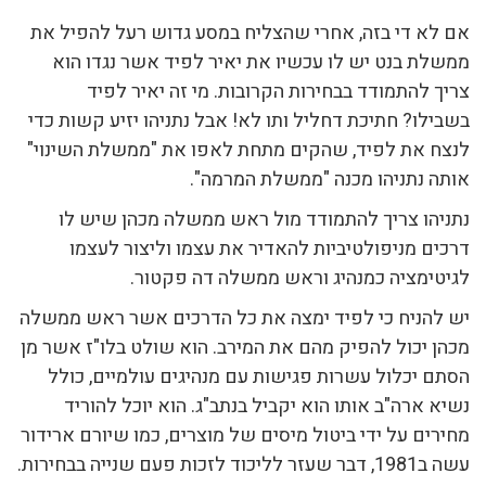
אם לא די בזה, אחרי שהצליח במסע גדוש רעל להפיל את
ממשלת בנט יש לו עכשיו את יאיר לפיד אשר נגדו הוא
צריך להתמודד בבחירות הקרובות. מי זה יאיר לפיד
בשבילו? חתיכת דחליל ותו לא! אבל נתניהו יזיע קשות כדי
לנצח את לפיד, שהקים מתחת לאפו את "ממשלת השינוי"
אותה נתניהו מכנה "ממשלת המרמה".
נתניהו צריך להתמודד מול ראש ממשלה מכהן שיש לו
דרכים מניפולטיביות להאדיר את עצמו וליצור לעצמו
לגיטימציה כמנהיג וראש ממשלה דה פקטור.
יש להניח כי לפיד ימצה את כל הדרכים אשר ראש ממשלה
מכהן יכול להפיק מהם את המירב. הוא שולט בלו"ז אשר מן
הסתם יכלול עשרות פגישות עם מנהיגים עולמיים, כולל
נשיא ארה"ב אותו הוא יקביל בנתב"ג. הוא יוכל להוריד
מחירים על ידי ביטול מיסים של מוצרים, כמו שיורם ארידור
עשה ב1981, דבר שעזר לליכוד לזכות פעם שנייה בבחירות.