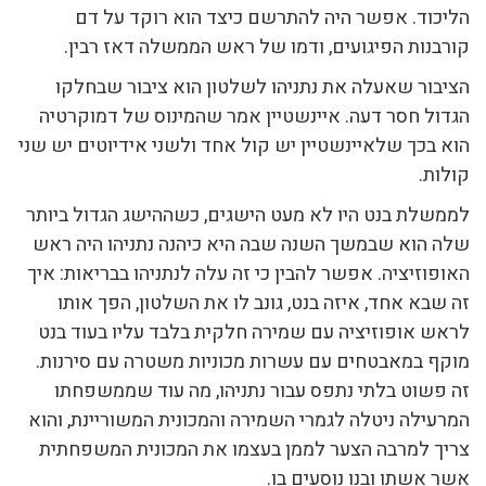
הליכוד. אפשר היה להתרשם כיצד הוא רוקד על דם
קורבנות הפיגועים, ודמו של ראש הממשלה דאז רבין.
הציבור שאעלה את נתניהו לשלטון הוא ציבור שבחלקו
הגדול חסר דעה. איינשטיין אמר שהמינוס של דמוקרטיה
הוא בכך שלאיינשטיין יש קול אחד ולשני אידיוטים יש שני
קולות.
לממשלת בנט היו לא מעט הישגים, כשההישג הגדול ביותר
שלה הוא שבמשך השנה שבה היא כיהנה נתניהו היה ראש
האופוזיציה. אפשר להבין כי זה עלה לנתניהו בבריאות: איך
זה שבא אחד, איזה בנט, גונב לו את השלטון, הפך אותו
לראש אופוזיציה עם שמירה חלקית בלבד עליו בעוד בנט
מוקף במאבטחים עם עשרות מכוניות משטרה עם סירנות.
זה פשוט בלתי נתפס עבור נתניהו, מה עוד שממשפחתו
המרעילה ניטלה לגמרי השמירה והמכונית המשוריינת, והוא
צריך למרבה הצער לממן בעצמו את המכונית המשפחתית
אשר אשתו ובנו נוסעים בו.