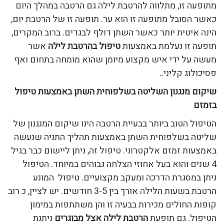
מתופעה זו, מתלווה להרטבת לילה גם הרטבה במהלך היום
כאשר הסובל מתופעה זו הוא ער. תופעה זו של הרטבת יום,
הינה איטית יותר כאשר השתן דולף לבגדים. ברוב המקרים,
תופעה זו נעלמת באמצעות
טיפול בהרטבת לילה
אשר
מעשה על ידי איש מקצוע מיומן שהוא מומחה בתחום ואף
פסיכולוג קליני..
שיקום מנגנון השליטה בשלפוחית השתן באמצעות טיפול
בזמזם
הטיפול הטוב ביותר בבעיית הרטבה הינו שיקום המנגנון של
שליטה בשלפוחית השתן באמצעות תהליך התניה שנעשה
באמצעות זמזם אלקטרוני. טיפול זה, ניתן ליישום כבר בגיל
4 שנים והוא בעל אחוזי הצלחה גבוהים במיוחד. הטיפול
ניתן במסגרת הדרכה ומעקב מקצועיים. טיפול
המונע
הרטבת בשעות הלילה אורך בין 3-5 חודשים. יש לציין, כ רוב
קופות החולים מכירות בבעיה זו והן משתתפות במימון
הטיפול. גם תופעת
הרטבת לילה אצל מבוגרים
ניתנת