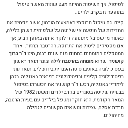
לטיפול, אך השיטות תהיינה מעט שונות מאשר טיפול
בתופעה זו בקרב ילדים..
קיים גם טיפול תרופתי באמצעות הורמון, אשר מפחית את
התדירות של תופעת אי שליטה על שלפוחית השתן בלילה,
כאשר מי שסובל מתופעה זו לוקח אותה באופן קבוע, אך
אם מפסיקים ליטול את התרופה, ההרטבה תחזור. אחד
המטפלים המומחים בתחום מזה שנים רבות, הינו
ד"ר
ברוך
קושניר
שהוא
מומחה בהרטבת לילה
ובוגר תואר ראשון
בפסיכולוגיה באוניברסיטה העברית בירושלים, תואר שני
בפסיכולוגיה קלינית ובפסיכולוגיה רפואית באנגליה. בזמן
לימודיו באנגליה, רכש ד"ר קושניר את הכשרתו בטיפול
בבעיית שליטה בסוגרים בקרב ילדים ומשנת 1982 של
המאה הקודמת, הוא חוקר ומטפל בילדים עם בעיות הרטבה,
חרדת אסלה, עצירות ונושאים הקשורים לגמילה
מחיתולים..