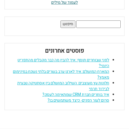
לעמוד של מילים
חיפוש:
פוסטים אחרונים
לפני שבוחרים תוסף: איך להבין מה כבר מקבלים מהתפריט
היומי?
המארח המושלם: איך לארגן ערב בשרים בלתי נשכח במינימום
מאמץ?
חלונות עץ מעוצבים: השילוב המושלם בין אסתטיקה טבעית
לבידוד תרמי
איך בוחרים חברת CRM שמתאימה לעסק?
סרום לעור הפנים- כיצד משתמשים בו?