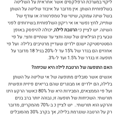
ליקוי במערכת הרפלקסים אשר אחראית על השליטה
בשלפוחית השתן. אין מדובר על איבוד שליטה על השתן
בשל שינה עמוקה, שינוי של טמפרטורה או עודף של
שתייה, לחץ נפשי או אי ריקון השלפוחית בשירותים לפני
השינה. יש לציין כי
הרטבת לילה
, יכולה להיפסק באופן
טבעי בין הגילאים של שנה וחצי עד שנתיים וחצי. על פי
הסטטיסטיקה ישנם ילדים שעדיין מרטיבים בלילה ועל פי
אחוזים הם בגדר של 15% עד ל-20% בגיל 18 מדובר על
תופעה זו בגדר של 1.5% ועד ל-3%.
האם התופעה של הרטבת לילה היא שכיחה?
אנשים אשר סובלים מתופעה של אי שליטה על השתן
בלילה, הם ילדים או מבוגרים שהם בריאים פיזית ונפשית
ועל פי הממצאים, הסבירות היא של 80% כאשר הרקע הינו
תורשתי. השכיחות של תופעה זו, גבוהה יותר ברב בנים
והרקע הוא תורשתי.. יש לציין כ ב-70% מהמקרים, מדובר
רק על הרטבה שנגרמת בלילה, אך בקרב 30% מהסובלים