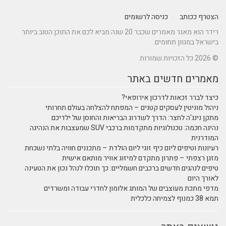
הצטרף ככותב
כניסה לרשומים
רידר הוא מאגר מאמרים שכבר 20 שנה מביא לכם את התוכן הטוב ביותר
בישראל במגוון תחומים.
© 2026 כל הזכויות שמורות
מאמרים חדשים באתר
כיצד לברר זכאות לדרכון אירופאי?
ניהול מוניטין לעסקים קטנים – המפתח להצלחה בעולם תחרותי
מתקן נינג'ה לחצר: הדרך לשדרוג הבריאות והחוסן של ילדיכם
נהיגה חכמה: טכנולוגיות מתקדמות ברכבי SUV שמעצבות את הנהיגה
המודרנית
רעיונות וטיפים ליום כיף זוגי ליום הולדת – מתכננים חוויה בלתי נשכחת
מזגן רצפתי – פתרון מתקדם למיזוג אוויר מותאם אישית
טיפים לנהגים חדשים ברכבים חשמליים: כך תוכלו לנהל נכון את הטעינה
לאורך היום
מדפי מתכת מעוצבים של המותג אלומון לחדרי עבודה ומשרדים
תמא 38 כמנוף לצמיחה כלכלית