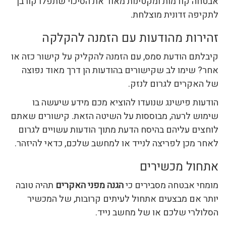
אבטחה קודמות ומקטינות מאוד את הסיכוי שתפלו קורבן
לתקיפה זדונית מוצלחת.
זהירות מהודעות עם הזמנה להקלקה
קיבלתם הודעת סמס, עם הזמנה להקליק על קישור כזה או
אחר? שימו לב שקישורים בהודעות הן דרך מאוד נפוצה
של האקרים לגרום לנזק.
הודעות פישינג שנועדו להוציא מכם מידע שיעשה בו
שימוש לרעה, מבוססות על השיטה הזאת. קישורים שאתם
לוחצים עליהם בהיסח הדעת מתוך הודעות עשויים לגרום
לאחר מכן לפריצה לנייד או למחשב שלכם, כדאי להיזהר.
אתחול מכשירים
מומחי אבטחה מסבירים כי
הגנה מפני האקרים
תהיה טובה
יותר אם מבצעים אתחול לעיתים קרובות, של המכשיר
הסלולרי שלכם או של מחשב נייד.