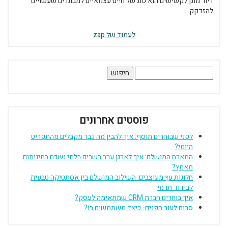
דיור מוגן לקשישים הוא סוג של חיים עצמאיים למבוגרים שעשויים
להזדקק...
לעמוד של zap
חיפוש:
פוסטים אחרונים
לפני שבוחרים תוסף: איך להבין מה כבר מקבלים מהתפריט
היומי?
המארח המושלם: איך לארגן ערב בשרים בלתי נשכח במינימום
מאמץ?
חלונות עץ מעוצבים: השילוב המושלם בין אסתטיקה טבעית
לבידוד תרמי
איך בוחרים חברת CRM שמתאימה לעסק?
סרום לעור הפנים- כיצד משתמשים בו?