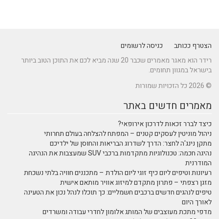
הצטרף ככותב
כניסה לרשומים
רידר הוא מאגר מאמרים שכבר 20 שנה מביא לכם את התוכן הטוב ביותר
בישראל במגוון תחומים.
© 2026 כל הזכויות שמורות
מאמרים חדשים באתר
כיצד לברר זכאות לדרכון אירופאי?
ניהול מוניטין לעסקים קטנים – המפתח להצלחה בעולם תחרותי
מתקן נינג'ה לחצר: הדרך לשדרוג הבריאות והחוסן של ילדיכם
נהיגה חכמה: טכנולוגיות מתקדמות ברכבי SUV שמעצבות את הנהיגה
המודרנית
רעיונות וטיפים ליום כיף זוגי ליום הולדת – מתכננים חוויה בלתי נשכחת
מזגן רצפתי – פתרון מתקדם למיזוג אוויר מותאם אישית
טיפים לנהגים חדשים ברכבים חשמליים: כך תוכלו לנהל נכון את הטעינה
לאורך היום
מדפי מתכת מעוצבים של המותג אלומון לחדרי עבודה ומשרדים