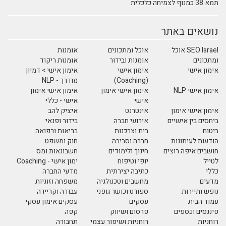
תמא 38 כמנוף לצמיחה כלכלית
נושאים באתר
SEO Israel אוכל
אוכל ומתכונים
אומנות
ומתכונים
אומנות ובידור
אומנות ריקוד
אימון אישי
אימון אישי
אימון אישי > דמיון
(Coaching)
מודרך - NLP
אימון אישי NLP
אימון אישי אימון
אימון אישי אימון
אישי
אישי - כללי
אימון אישי אימון
אינטרנט
איציק להב
ביחסים בין אישיים
אירועי חברה
בידור ופנאי
ביטוח
בית וצרכנות
בריאות ורפואה
הודעות לעיתונות
חברה וסביבה
חוק ומשפט
חושבים איפה רוצים
חינוך ולימודים
חשבונאות ומס
לטייל
יופי וטיפוח
ימון אישי - Coaching
כללי
כתיבה יצירתית
מדעי החברה
מדעים
מחשבים וטכנולגיה
משפחה וזוגיות
נופש ותיירות
ספורט וכושר גופני
עבודה וקריירה
עמוד הבית
עסקים
עסקים אימון עסקי
פיננסים וכספים
פרסום ושיווק
קפה
רוחניות
רוחניות ושיפור עצמי
תחבורה