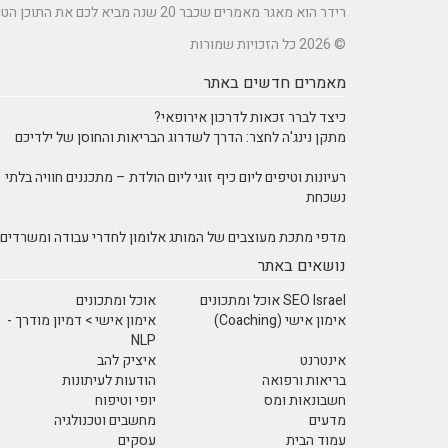
רידר הוא מאגר מאמרים שכבר 20 שנה מביא לכם את התוכן הטוב ביותר בישראל במגוון תחומים.
© 2026 כל הזכויות שמורות
מאמרים חדשים באתר
כיצד לברר זכאות לדרכון אירופאי?
מתקן נינג'ה לחצר: הדרך לשדרוג הבריאות והחוסן של ילדיכם
רעיונות וטיפים ליום כיף זוגי ליום הולדת – מתכננים חוויה בלתי
נשכחת
מדפי מתכת מעוצבים של המותג אלומון לחדרי עבודה ומשרדים
נושאים באתר
SEO Israel אוכל ומתכונים
אוכל ומתכונים
אימון אישי (Coaching)
אימון אישי > דמיון מודרך -
NLP
אינטרנט
איציק להב
בריאות ורפואה
הודעות לעיתונות
חשבונאות ומס
יופי וטיפוח
מדעים
מחשבים וטכנולגיה
עמוד הבית
עסקים