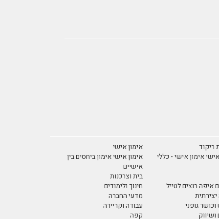
 ריקוד
אימון אישי
אישי אימון אישי - כללי
אימון אישי אימון ביחסים בין
אישיים
בית וצרכנות
 איפה רוצים לטייל
חינוך ולימודים
יצירתית
מדעי החברה
וכושר גופני
עבודה וקריירה
ושיווק
קפה