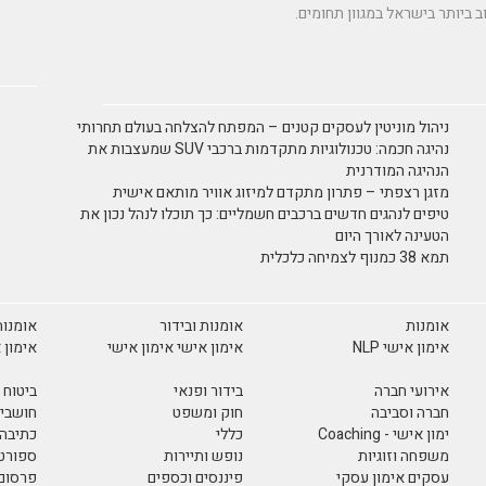
ניהול מוניטין לעסקים קטנים – המפתח להצלחה בעולם תחרותי
נהיגה חכמה: טכנולוגיות מתקדמות ברכבי SUV שמעצבות את
הנהיגה המודרנית
מזגן רצפתי – פתרון מתקדם למיזוג אוויר מותאם אישית
טיפים לנהגים חדשים ברכבים חשמליים: כך תוכלו לנהל נכון את
הטעינה לאורך היום
תמא 38 כמנוף לצמיחה כלכלית
אומנות
אומנות ובידור
אומנות
אימון אישי NLP
אימון אישי אימון אישי
אימון 
אירועי חברה
בידור ופנאי
ביטוח
חברה וסביבה
חוק ומשפט
חושבים
ימון אישי - Coaching
כללי
כתיבה 
משפחה וזוגיות
נופש ותיירות
ספורט 
עסקים אימון עסקי
פיננסים וכספים
פרסום 