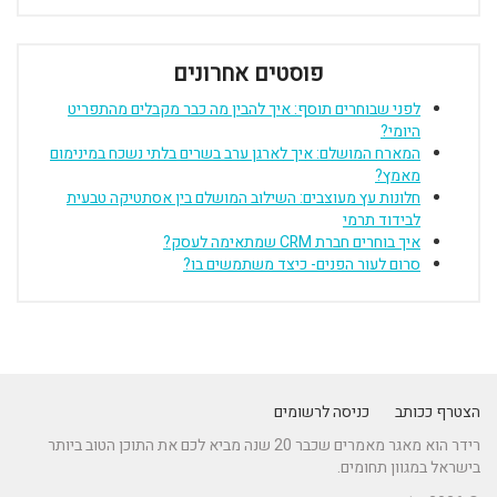
פוסטים אחרונים
לפני שבוחרים תוסף: איך להבין מה כבר מקבלים מהתפריט
היומי?
המארח המושלם: איך לארגן ערב בשרים בלתי נשכח במינימום
מאמץ?
חלונות עץ מעוצבים: השילוב המושלם בין אסתטיקה טבעית
לבידוד תרמי
איך בוחרים חברת CRM שמתאימה לעסק?
סרום לעור הפנים- כיצד משתמשים בו?
הצטרף ככותב
כניסה לרשומים
רידר הוא מאגר מאמרים שכבר 20 שנה מביא לכם את התוכן הטוב ביותר
בישראל במגוון תחומים.