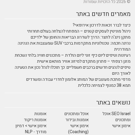
© 2026 כל הזכויות שמורות
מאמרים חדשים באתר
כיצד לברר זכאות לדרכון אירופאי?
ניהול מוניטין לעסקים קטנים – המפתח להצלחה בעולם תחרותי
מתקן נינג'ה לחצר: הדרך לשדרוג הבריאות והחוסן של ילדיכם
נהיגה חכמה: טכנולוגיות מתקדמות ברכבי SUV שמעצבות את הנהיגה
המודרנית
רעיונות וטיפים ליום כיף זוגי ליום הולדת – מתכננים חוויה בלתי נשכחת
מזגן רצפתי – פתרון מתקדם למיזוג אוויר מותאם אישית
טיפים לנהגים חדשים ברכבים חשמליים: כך תוכלו לנהל נכון את הטעינה
לאורך היום
מדפי מתכת מעוצבים של המותג אלומון לחדרי עבודה ומשרדים
תמא 38 כמנוף לצמיחה כלכלית
נושאים באתר
SEO Israel אוכל
אוכל ומתכונים
אומנות
ומתכונים
אומנות ובידור
אומנות ריקוד
אימון אישי
אימון אישי
אימון אישי > דמיון
(Coaching)
מודרך - NLP