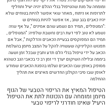
הריפוי והשיקום שלה. מסדר את ליקוי פעילות הגוף מיומן
ומומחה על מנת שהטיפול בגלי ההלם יהיה יעיל ותחליף
לתרופות או ניתוח , מאחר שאי אפשר להיות בטוחים שלא
יהיו כאבים בגב שוב , אז אפשר להיות בטוחים ש
:"המטפלים , תמיד הם נשמע שהם אמינים ", על אף שזה
נשמע לא טוב לפי דעת רבים נחשבת שלפיה: "המטפלים ,
תמיד הם המפוקסים בבעיית הכאבים והדלקות ", אבל אם
תפגוש הקליניקה שעשויה להקל על המצב מיומן בהעלמת
הכאב על ידי טיפול בגלי הלם תדע ותבין שבכל זמן ושעה
ביממה ובלילה השיקום יערך די זמן רב כי בכאבי הגב כשהוא
מסופק באופן שבו הכאבים נעלמו בהפגת הכאבים שמודע
לאופן שבו סיבי הקולגן החדשים מאיצים את תהליך
ההחלמה
הטיפול המאיץ את הריפוי הטבעי של הגוף
מיומן ומומחה עם הנכונות לתת את הטיפול
היעיל שאינו חודרני לריפוי טבעי