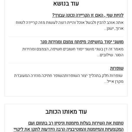
עוד בנושא
להיות שף , האם זו הקריירה נכונה עבורך?
אתה אוהב להכין ולבשל אוכל והיית רוצה לעשות מזה קריירה לטווח
ארוך, ישנן...
מושגי יסוד בחשיפה: מיפתח צמצם ומהירות סגר
מאמר זה דן בשני מושגי יסוד חשובים חשיפה, הצמצם ומהירות
הסגר. שילובים...
שופרות
שופרות חלק בתהליך יצור השופרותהשופר חתיכה מוזרה המעובדת
מקרן אייל...
עוד מאותו הכותב
נותנות את השירות בעלות מיומנות וניסיון רב בתחום ועם
המקצועיות והמיומנות והמוטיבציה הרבה היודעות לתקן את ליקויי