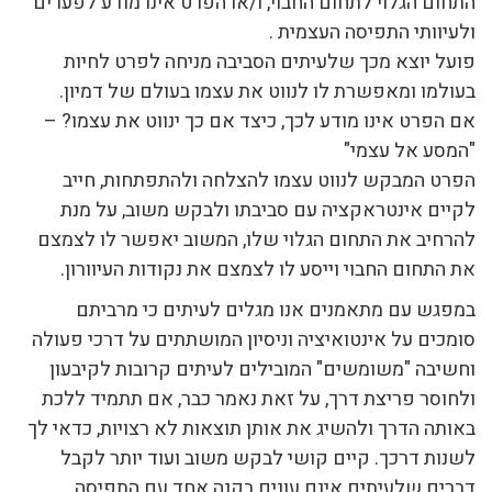
התחום הגלוי לתחום החבוי, ו/או הפרט אינו מודע לפערים
ולעיוותי התפיסה העצמית .
פועל יוצא מכך שלעיתים הסביבה מניחה לפרט לחיות
בעולמו ומאפשרת לו לנווט את עצמו בעולם של דמיון.
אם הפרט אינו מודע לכך, כיצד אם כך ינווט את עצמו? –
"המסע אל עצמי"
הפרט המבקש לנווט עצמו להצלחה ולהתפתחות, חייב
לקיים אינטראקציה עם סביבתו ולבקש משוב, על מנת
להרחיב את התחום הגלוי שלו, המשוב יאפשר לו לצמצם
את התחום החבוי וייסע לו לצמצם את נקודות העיוורון.
במפגש עם מתאמנים אנו מגלים לעיתים כי מרביתם
סומכים על אינטואיציה וניסיון המושתתים על דרכי פעולה
וחשיבה "משומשים" המובילים לעיתים קרובות לקיבעון
ולחוסר פריצת דרך, על זאת נאמר כבר, אם תתמיד ללכת
באותה הדרך ולהשיג את אותן תוצאות לא רצויות, כדאי לך
לשנות דרכך. קיים קושי לבקש משוב ועוד יותר לקבל
דברים שלעיתים אינם עונים בקנה אחד עם התפיסה