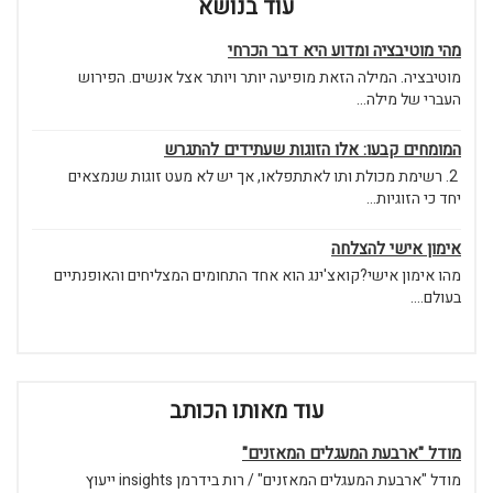
עוד בנושא
מהי מוטיבציה ומדוע היא דבר הכרחי
מוטיבציה. המילה הזאת מופיעה יותר ויותר אצל אנשים. הפירוש
העברי של מילה...
המומחים קבעו: אלו הזוגות שעתידים להתגרש
2. רשימת מכולת ותו לאתתפלאו, אך יש לא מעט זוגות שנמצאים
יחד כי הזוגיות...
אימון אישי להצלחה
מהו אימון אישי?קואצ'ינג הוא אחד התחומים המצליחים והאופנתיים
בעולם....
עוד מאותו הכותב
מודל "ארבעת המעגלים המאזנים"
מודל "ארבעת המעגלים המאזנים" / רות בידרמן insights ייעוץ