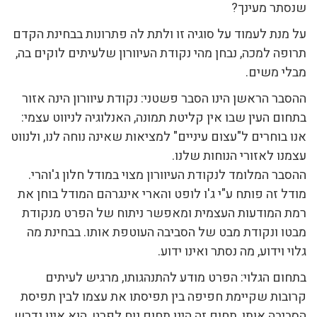
שנסתר מעינך?
על מנת לעמוד על סוגיה זו ולתת לה פתרונות בבחינת הקדם
תרופה למכה, נבחן מהי נקודת העיוורון שלעיתים לוקים בה,
מבלי משים.
ההסבר הראשן הינו הסבר פשטני: נקודת עיוורון הינה אזור
בתחום העין שבו אין קליטת תמונה, האנלוגיה לניווט עצמי:
אנו בוחרים ל"עצום עיניים" למציאות שאינה נוחה לנו, ולנווט
עצמנו לאזורי הנוחות שלנו.
ההסבר המלומד לנקודת העיוורון מצוי במודל חלון ג'והרי.
מודל זה פותח ע"י ג'ו לופט והארי אינגרהם המודל בוחן את
רמת המודעות העצמית ומאפשר ניתוח של הפרט מנקודת
מבטו ונקודת מבט של הסביבה העוטפת אותו. בבחינת מה
גלוי וידוע, מה נסתר ואינו ידוע.
בתחום הגלוי: הפרט מודע להתנהגותו, מרגיש לעיתים
קרובות שקיימת חפיפה בין תפיסתו את עצמו לבין תפיסת
הסביבה אותו, תחום זה הינו תחום נוח לפרט, הוא אינו נדרש