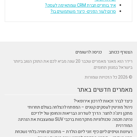
איך בוחרים חברת CRM שמתאימה לעסק?
סרום לעור הפנים- כיצד משתמשים בו?
הצטרף ככותב
כניסה לרשומים
רידר הוא מאגר מאמרים שכבר 20 שנה מביא לכם את התוכן הטוב ביותר
בישראל במגוון תחומים.
© 2026 כל הזכויות שמורות
מאמרים חדשים באתר
כיצד לברר זכאות לדרכון אירופאי?
ניהול מוניטין לעסקים קטנים – המפתח להצלחה בעולם תחרותי
מתקן נינג'ה לחצר: הדרך לשדרוג הבריאות והחוסן של ילדיכם
נהיגה חכמה: טכנולוגיות מתקדמות ברכבי SUV שמעצבות את הנהיגה
המודרנית
רעיונות וטיפים ליום כיף זוגי ליום הולדת – מתכננים חוויה בלתי נשכחת