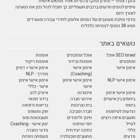
מזגן רצפתי – פתרון מתקדם למיזוג אוויר מותאם אישית
טיפים לנהגים חדשים ברכבים חשמליים: כך תוכלו לנהל נכון את הטעינה
לאורך היום
מדפי מתכת מעוצבים של המותג אלומון לחדרי עבודה ומשרדים
תמא 38 כמנוף לצמיחה כלכלית
נושאים באתר
SEO Israel אוכל
אוכל ומתכונים
אומנות
ומתכונים
אומנות ובידור
אומנות ריקוד
אימון אישי
אימון אישי
אימון אישי > דמיון
(Coaching)
מודרך - NLP
אימון אישי NLP
אימון אישי אימון
אימון אישי אימון
אישי
אישי - כללי
אימון אישי אימון
אינטרנט
איציק להב
ביחסים בין אישיים
אירועי חברה
בידור ופנאי
ביטוח
בית וצרכנות
בריאות ורפואה
הודעות לעיתונות
חברה וסביבה
חוק ומשפט
חושבים איפה רוצים
חינוך ולימודים
חשבונאות ומס
לטייל
יופי וטיפוח
ימון אישי - Coaching
כללי
כתיבה יצירתית
מדעי החברה
מדעים
מחשבים וטכנולגיה
משפחה וזוגיות