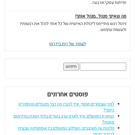
ופיתוח עסקי.ארבעה...
מה שאינך מנהל...מנהל אותך!
ניהול רגש מתייחס ליכולת האישית של כל אחד לנהל את רגשותיו
ולעשות שימוש...
לעמוד של רות בידרמן
חיפוש:
פוסטים אחרונים
לפני שבוחרים תוסף: איך להבין מה כבר מקבלים מהתפריט
היומי?
המארח המושלם: איך לארגן ערב בשרים בלתי נשכח במינימום
מאמץ?
חלונות עץ מעוצבים: השילוב המושלם בין אסתטיקה טבעית
לבידוד תרמי