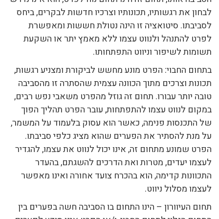
לבחון את רגשותיו, תכונותיו וצרכיו חדשות לבקרים, ביחס
לסביבתו. סיטואציה זו הינה נטולת חששות ומאפשרת
לפרט להתנהל ולנווט עצמו ללא מאמץ יתר או השקעת
תשומות לשיפור וניווט התפתחותו.
בתחום החבוי: הפרט מונע מחשש לביקורת ומצניע רגשות,
תכונות וצרכים מתוך הכוונה עצמית שהסתרה זו מהסביבה
טובה יותר עבורו. תחום זה גוזל מהפרט משאבי נפש רבים,
במקום לנווט עצמו להתפתחות, עובר הפרט תהליך הפוך
של התכנסות פנימה, כאשר הוא עסוק בלעמוד על המשמר,
על מנת להסתיר את הפערים שהוא מציג כלפי סביבתו.
הפרט שמונע מתחום זה, אינו יכול לנווט את עצמו, להגדיר
לעצמו יעדים, מטרות ואת הדרכים להשגתם, בהעדר
התכוונות קדימה, הוא בהכרח צועד אחורה ואינו מאפשר
לעצמו מסלול ניווט.
תחום העיוורון – הינו התחום בו הסביבה חשה בפערים בין