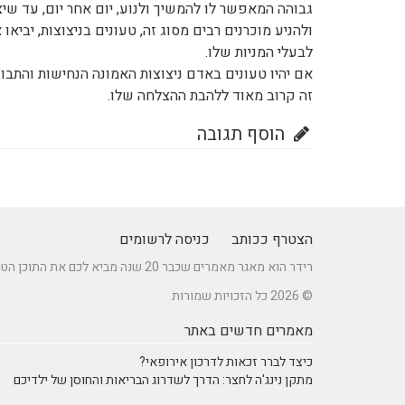
גבוהה המאפשר לו להמשיך ולנוע, יום אחר יום, עד ש
ולהניע מוכרנים רבים מסוג זה, טעונים בניצוצות, יביא
לבעלי המניות שלו.
אם יהיו טעונים באדם ניצוצות האמונה הנחישות והתבונה
זה קרוב מאוד ללהבת ההצלחה שלו.
הוסף תגובה
הצטרף ככותב
כניסה לרשומים
רידר הוא מאגר מאמרים שכבר 20 שנה מביא לכם את התוכן הטוב ביותר בישראל במגוון תחומים.
© 2026 כל הזכויות שמורות
מאמרים חדשים באתר
כיצד לברר זכאות לדרכון אירופאי?
מתקן נינג'ה לחצר: הדרך לשדרוג הבריאות והחוסן של ילדיכם