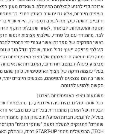
ארוכה כדי להגיע להצלחה המיוחלת. כשאדם טעון בניצו
בעיניים חיוביות, אלא גם יחשוב באופן חיובי. כך מתפ
חיוביים. השנה שקדמה לכתיבת ספר זה, הייתי שרוי בד
תנופה והתפתחות. יום אחד, לאחר שקבלתי התקף חרדה,
לבד, מתמודד עם כל פחדי, שילבתי ניצוצות הנפש חזקים
ראשי הפרקים של ספר זה, אשר עבורי יהי התמיד להב
קיבלתי פרויקט ייעוץ גדול מאוד, שהלך וגדל תוך שנוספ
מתקבלת תוצאה זו. העצמתו של ניצוץ האופטימיות מביא
מביצוע פעולות במצב רוח חיובי, המגבירות את איכות
בעלי עוצמה חזקה של ניצוץ האופטימיות, כיוון שהם 
אשר בה הם נמצאים לתפיסתם, בצבעים חיוביים יותר, ש
הקשה ולהגיע למנוחה.
משמעות ניצוץ האופטימיות בארגון
ככל שאנו עולים בהיררכיה הארגונית, כך מתעצמת חשיב
הבכירה של הארגון מתמודדת בכל יום עם מצבי אי וודאו
בעליל. לדוגמא, חברות הפועלות בשוק ההון, מתמודדו
TECH, המפעילים מיזמי UP