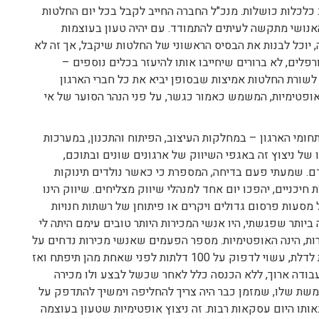
 כלכלות כושלות. מנכ"ל החברה החייב לקבל בכל יום החלטות
 האנושי מתקשה לעיתים להתמודד. עם יהיה טעון בעוצמות
, יוכל לבנות את הבסיס הראשוני של החלטות שיקבל, אך זה לא
לים, לא ברורים שיחייבו אותו להיעזר בכלים נוספים –
ו לשורת החלטות אמיצות שבסופן יביא את כל חברי הארגון
ופטימיות, המשמש כאמור כגשר, על פני הנהר הסוער של אי
ומי הארגון – במחלקות העיצוב, הפיתוח והתכנון, במערכות
של ניצוץ זה באגפי השיווק של ארגונים שונים ובתוכם,
דם. שמעתי פעם בדיחה, המספרת כי כאשר נולדים תינוקות
 חיכניים, יהפכו יום אחד למנהלי שיווק מצליחים. שיווק הינו
 מסעות פרסום גדולים ויקרים או פיתוחן של רשתות חנויות
ביותר שפגשתי, היו אנשי המכירות היותר טובים עימם היתה לי
ות, הינה האופטימיות. מספר הפעמים שאנשי מכירות נדחים על
ידי לקוחות, לעיתים בבוז, הינו גדול. מוכרן העובד מדלת לדלת, עשוי לדפוק על 100 דלתות לפני שאחת מהן תיפתח ואז
 עבודה ארוך, ללא הכנסה כלל לאחר שכשל לבצע ולו מכירה
ומשת שלו, שמזמן כבר היה צריך להחליפה וימשיך להתדפק על
אותו היום עסקאות רבות. זה ניצוץ אופטימיות שטעון בעוצמה