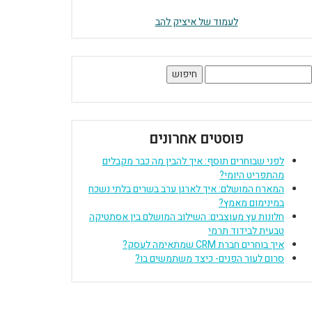
לעמוד של איציק להב
יפוש:
פוסטים אחרונים
לפני שבוחרים תוסף: איך להבין מה כבר מקבלים
מהתפריט היומי?
המארח המושלם: איך לארגן ערב בשרים בלתי נשכח
במינימום מאמץ?
חלונות עץ מעוצבים: השילוב המושלם בין אסתטיקה
טבעית לבידוד תרמי
איך בוחרים חברת CRM שמתאימה לעסק?
סרום לעור הפנים- כיצד משתמשים בו?