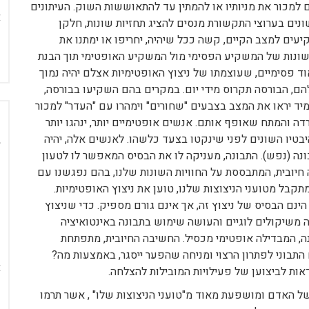
למכור את מניותיו או להמתין עד להתאוששות השוק. העיתונים
נים בערוצי התקשורת מנסים להציג תחזיות שונות, חלקן
עים למצב הקיים, קשה ככל שיהיה, יחריפו או ימתנו את
 השונות של המשקיע הפסימי מול המשקיע האופטימי תוך הבנת
ד פסימיים, שעוצמתו של ניצוץ האופטימיות אצלם יהיה נמוך
הם, הבורסה תקרוס מידי יום. במקרים בהם השקיעו בבורסה,
תמיד יראו את המצב בצבעים "שחורים" וימהרו עם "העדר" למכור
 והמתח שאופף אותם. אנשים אופטימיים יותר, ינהגו יותר
בטיו השונים לפני שינקטו בצעד כלשהו. לאנשים אלה, יהיה
בונה (נפש). התבונה, מעניקה לו את הבסיס המאפשר לו לטעון
חיובית, המתבססת על החוויות השונות שלנו, בהם נפגשנו עם
תקבל מטועני הניצוצות שלנו, טוען את ניצוץ האופטימיות.
הינם הבסיס של ניצוץ זה, אך אינם גורם מספיק. כדי שניצוץ
ה משיקולים לוגיים והעושה שימוש בתבונה באינטואיציה
נה, המבדילה אופטימי מכסיל. החשיבה החיובית, מתפתחת
 התבוני לפתרון הרצוי ומניחה שהפער ייסגר, באמצעות מה?
ות לביצוען של פעילויות המובילות להצלחה.
של האדם ומושפעת מאוד מ"טועני הניצוצות שלו" , אשר תרמו