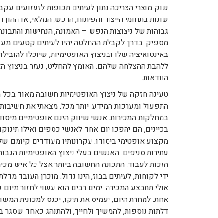
שוק מוצרי הצריכה נתון לעיתים תכופות לזעזועים עקב
שונות בתחומי הייצור והפיתוח, הרכש, המלאי, או ההון
גבוהות של ניצוצות הנפש – האמונה, הנחישות והתבונה
מספיק. בדרך לקבלת ההחלטה יהיו לעיתים קטעים מעורפ
באינטואיציה שלו ובניצוץ האופטימיות, שיוכלו להוביל
ללהבת ההצלחה שלהם. האומץ להחליט, נעזר בניצוץ הא
הוודאות.
טעינה חזקה של ניצוץ האופטימיות חשובה מאוד בכל תח
התפעול ומערכות המידע. יותר מכל, מצאתי את חשיבותו 
במחלקות המכירות. אנשי שיווק הינם אופטימיים מיסו
בכיינים, הם יהפכו יום אחד לאנשי כספים ואילו תינוקות
מקצוע אופטימי ביסודו. עקרונותיו מעודדים קיומם של
עתירות סניפים. האנשים בעלי ניצוץ האופטימיות הגבוה 
הזכות לעבוד. התכונה החשובה ביותר אצל כל איש מכיר
אולי תתבצע המכירה. ימים רבים הוא עשוי לחזור מיום
אחת. למחרת היום, יעמיס את תיקו, יכנס למכונית המש
דלתות נוספות, להמשיך ולחייך, ולהתנהג כאחד שסגר ב