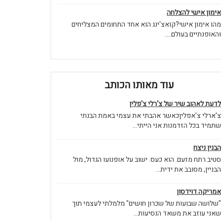
אימון אישי להצלחה
מהו אימון אישי?קואצ'ינג הוא אחד התחומים המצליחים
והאופנתיים בעולם....
עוד מאותו הכותב
לדעת לאהוב שיר של צ'רלי צ'פלין
צ'ארלי צ'אפליןכאשר אהבתי את עצמי באמת הבנתי
שתמיד בכל הזדמנות אני הייתי...
הבנין ניצח
סטיב רתח מזעם. הוא כעס. ישוב על אופנועו הגדול, מול
הבניין, מסובב את ידית...
אמריקה דוידסון
"שלושה שבועות של שכרון חושים" מלמלתי לעצמי תוך
שאני עוזב את משאד הנסיעות...