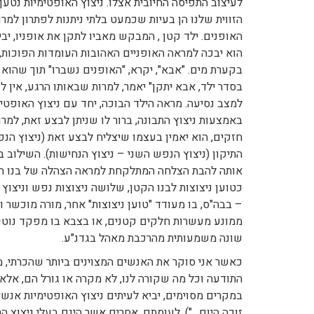
לעיצוב התפיסה החיובית אצלו. ניצוץ האופטימיות נטען 
הזווית שלנו הן בעיות שכמעט בלתי ניתנות לפתרון למרו
האופנים. ילד קטן , המבקש מאביו לתקן את אופניו, 
הוא יבכה למראה האופניים האהובות העומדות הפוכות
בקערת מים. "אבא", יקרא, "האופנים נשברו" תוך שהוא גוע
בסדר ילד, אבא יתקן" יאמר, למרות שבאותו הרגע, אין 
למצב נסיעה. מראה הילד הבוכה, יחד עם ניצוץ האופטימי
באמצעות ניצוץ התבונה, ברור לו שניתן לבצע זאת, למר
חזקים, הוא יאמין בעצמו שיצליח לבצע זאת (ניצוץ ה
התיקון (ניצוץ הנפש השני – ניצוץ הנחישות). השילוב בי
אותה להבת הצלחה המתלקחת למראה הצהלה של בנו הרו
כטוען ניצוצות לבנו הקטן, שלושה ניצוצות נפש וניצוץ 
– בבה"ס, בו מעודד "טוען ניצוצות" אחר, מורה מוכשר
ממונע מעשרות חלקים קטנים, או בצבא בו מפקד נוטע 
שונה משמעותית מהרכבת מאהל בגדנ"ע.
כאשר אני סוקר את האנשים המצוינים ביותר שהכרתי, 
התודעה וכל מה שקורה לנו, לא מקרה או גורל הם, אלא
במקרים מסוימים, יביא לעיתים ניצוץ האופטימיות אנש
זוכה היום…"), לעומתם, אחרים אשר הינם בעלי ניצוץ 