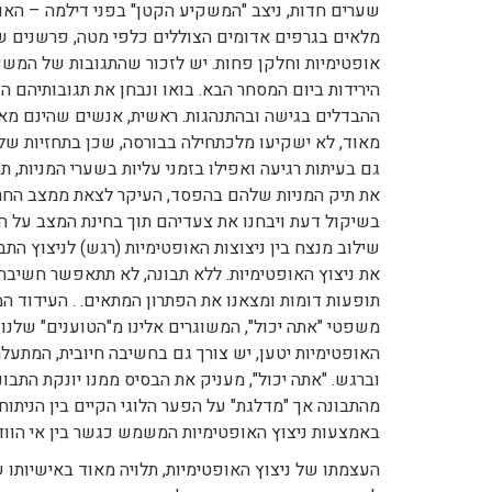
שערים חדות, ניצב "המשקיע הקטן" בפני דילמה – האם 
מלאים בגרפים אדומים הצוללים כלפי מטה, פרשנים שו
אופטימיות וחלקן פחות. יש לזכור שהתגובות של המשקי
הירידות ביום המסחר הבא. בואו ונבחן את תגובותיהם
ההבדלים בגישה ובהתנהגות. ראשית, אנשים שהינם מאו
מאוד, לא ישקיעו מלכתחילה בבורסה, שכן בתחזיות של
גם בעיתות רגיעה ואפילו בזמני עליות בשערי המניות, 
את תיק המניות שלהם בהפסד, העיקר לצאת ממצב החרדה
בשיקול דעת ויבחנו את צעדיהם תוך בחינת המצב על הי
שילוב מנצח בין ניצוצות האופטימיות (רגש) לניצוץ הת
את ניצוץ האופטימיות. ללא תבונה, לא תתאפשר חשיבה 
תופעות דומות ומצאנו את הפתרון המתאים. . העידוד המ
משפטי "אתה יכול", המשוגרים אלינו מ"הטוענים" שלנו 
האופטימיות יטען, יש צורך גם בחשיבה חיובית, המתעל
וברגש. "אתה יכול", מעניק את הבסיס ממנו יונקת התבו
מהתבונה אך "מדלגת" על הפער הלוגי הקיים בין הניתוח
באמצעות ניצוץ האופטימיות המשמש כגשר בין אי הוודא
העצמתו של ניצוץ האופטימיות, תלויה מאוד באישיותו 