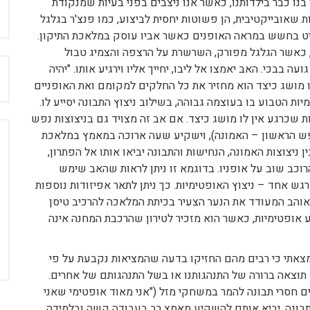
בנו כבר בילדותנו, כאשר אנו ניצבים בפני בעיות שמנקודת
ת שאובייקטיבית, הן פשוטות יחסית לביצוע, כמו פנצ'ר בגלגל
יביט בחשש במראה האופנים כאשר אביו עוסק במלאכת התיקון.
, כאשר הגלגל מפורק, השרשרת על הרצפה והצמיג טבול
ה בבכי. האב יאמצו אל ליבו, יחייך אליו וירגיע אותו. "יהיה
ח
לו מושג כיצד הוא מחזיר את כל החלקים למקומם ואת האופניים
ות הטבוע בו בעוצמה גבוהה, בשילוב ניצוץ התבונה יסייע לו.
ות שכרגע אין לו מושג כיצד. אם אב זה מצויד גם בניצוצות נפש
נפש הראשון – האמונה), וישקיע שעה ארוכה במאמץ במלאכת
ן ניצוצות האמונה, הנחישות והתבונה יביאו אותו אל הפתרון,
כב שוב על אופניו. בדוגמא זו ניתן לראות שהאב שימש
רגש אחד – ניצוץ האופטימיות. כך ניתן לתאר אפיזודות נוספות
 ואוהב המעודד את הנער הצעיר בכיתת המלאכה להרכיב טיסן
אופטימיות, כאשר הוא מזכיר לטירון שהרכבת המחנה אינה
מצאתי כי רבים מהם החזיקו בדעה שהמציאות נקבעת על פי
 תוצאה ברורה של התנהגותנו או בשל התנהגותם של אחרים.
ים חסרי תבונה להמר במשחקי מזל ("אני מאוד אופטימי שאני
התבונה, יביא אותם להשקיע מאמץ רב בעבודה קשה ובלמידה