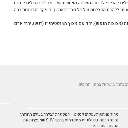
יצליח להגיע ללהבת ההצלחה האישית שלו. מנכ"ל המצליח לטפח
ו אותו ללהבת ההצלחה של כל חברי הארגון ובעיקר יסבו נחת רבה
 (ניצוצות הנפש), יחד עם ניצוץ האופטימיות (רגש), יהיה אדם
ניהול מוניטין לעסקים קטנים – המפתח להצלחה בעולם תחרותי
נהיגה חכמה: טכנולוגיות מתקדמות ברכבי SUV שמעצבות את
הנהיגה המודרנית