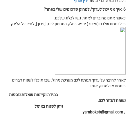
בלוג לדוגמא: הבלוג של
ירין שחף
6. איך אני יכול לערוך/ למחוק פרסומים שלי באתר?
כאשר אתם מחוברים לאתר, גשו לבלוג שלכם.
בכל פוסט שלכם (עיצוב) יופיע בחלק התחתון לינק [ערוך], לחצו על הלינק.
לאחר לחיצה על ערוך תפתח לכם מערכת ניהול, שבו תוכלו לשנות דברים
בפוסט או למחוק אותו.
במידה וקיימות שאלות נוספות
נשמח לעזור לכם,
ניתן לפנות באימל
, yamboksb@gmail.com.