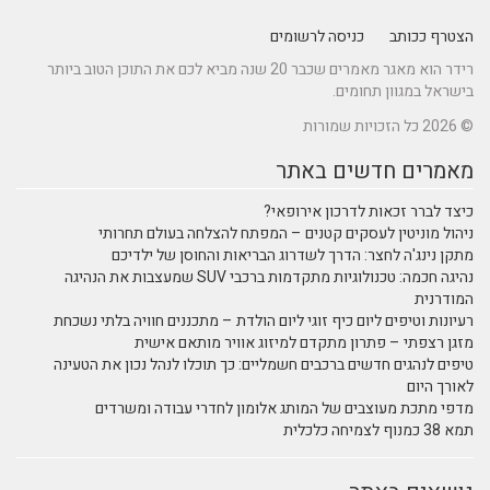
הצטרף ככותב
כניסה לרשומים
רידר הוא מאגר מאמרים שכבר 20 שנה מביא לכם את התוכן הטוב ביותר
בישראל במגוון תחומים.
© 2026 כל הזכויות שמורות
מאמרים חדשים באתר
כיצד לברר זכאות לדרכון אירופאי?
ניהול מוניטין לעסקים קטנים – המפתח להצלחה בעולם תחרותי
מתקן נינג'ה לחצר: הדרך לשדרוג הבריאות והחוסן של ילדיכם
נהיגה חכמה: טכנולוגיות מתקדמות ברכבי SUV שמעצבות את הנהיגה
המודרנית
רעיונות וטיפים ליום כיף זוגי ליום הולדת – מתכננים חוויה בלתי נשכחת
מזגן רצפתי – פתרון מתקדם למיזוג אוויר מותאם אישית
טיפים לנהגים חדשים ברכבים חשמליים: כך תוכלו לנהל נכון את הטעינה
לאורך היום
מדפי מתכת מעוצבים של המותג אלומון לחדרי עבודה ומשרדים
תמא 38 כמנוף לצמיחה כלכלית