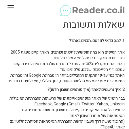
Toggle
gation
שאלות ותשובות
1. למה כדאי לפרסם ,תכנים באתר?
אתר הטיפים הוא במה חופשית לתכנים וכותבים. האתר קיים משנת 2005,
ומדי חודש מבקרים בו מעל מאה אלף גולשים.
באתר אתם מקבלים
בלוג
יפה עם כל התכנים שלכם ופרטים ליצירת קשר
עמכם, דף הפייסבוק שלכם, טלפונים ועוד.
האתר בנוי על-פי התקנים המובילים ביותר הן מבחינת Google והן מבחינת
התאמה בנראות לאמצעי הגלישה השונים, כגון: סלולרי, טאבלטים, כרום ועוד.
2. איך נרשמים לאתר (איך פותחים חשבון חדש)?
בבר הימיני של האתר מופיעים אייקונים של הרשתות החברתיות המובילות
Facebook, Google (Gmail), Twitter, Yahoo, Linkedin.
לוחצים על אחד האיקונים שקיים לכם חשבון, ופשוט מתחברים עם
הסיסמאות של אותו החשבון לאתר.
(החיבור נעשה דרך חשבון הרשת החברתית הסיסמאות חסויות לחלוטין גם
לאתר Tips4U).