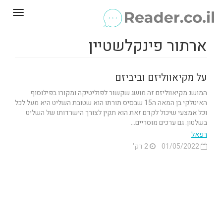
Toggle
gation
ארתור פינקלשטיין
על מקיאווליזם וביביזם
המושג מקיאווליזם זה מושג שקשור לפוליטיקה ומקורו בפילוסוף
האיטלקי בן המאה ה15 שבסיס תורתו הוא שטובת השליט היא מעל לכל
וכל אמצעי שיכול לקדם זאת הוא תקין לצורך הישרדותו של השליט
בשלטון. גם ערכים מוסריים...
רפאל
01/05/2022
2 דק'