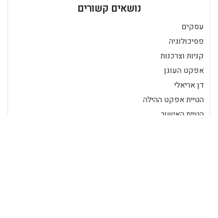
נושאים קשורים
עסקים
פסיכולוגיה
קניות וצרכנות
אפקט העוגן
דן אריאלי
הטיית אפקט ההילה
הטיית האישור
הטיית האישוש
הטיית הווה
הטיית הזמינות
הטיית העוגן
היוריסטיקות
היוריסטיקת הזמינות
כלכלה התנהגותית