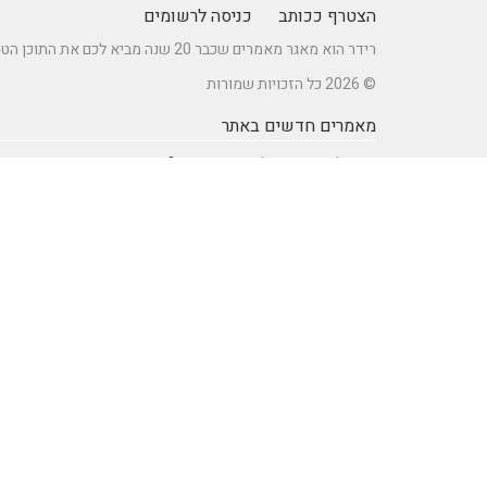
הצטרף ככותב
כניסה לרשומים
רידר הוא מאגר מאמרים שכבר 20 שנה מביא לכם את התוכן הטוב ביותר בישראל במגוון תחומים.
© 2026 כל הזכויות שמורות
מאמרים חדשים באתר
כיצד לברר זכאות לדרכון אירופאי?
מתקן נינג'ה לחצר: הדרך לשדרוג הבריאות והחוסן של ילדיכם
רעיונות וטיפים ליום כיף זוגי ליום הולדת – מתכננים חוויה בלתי
נשכחת
מדפי מתכת מעוצבים של המותג אלומון לחדרי עבודה ומשרדים
נושאים באתר
SEO Israel אוכל ומתכונים
אוכל ומתכונים
אימון אישי (Coaching)
אימון אישי > דמיון מודרך -
NLP
אינטרנט
איציק להב
בריאות ורפואה
הודעות לעיתונות
חשבונאות ומס
יופי וטיפוח