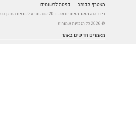
הצטרף ככותב
כניסה לרשומים
רידר הוא מאגר מאמרים שכבר 20 שנה מביא לכם את התוכן הטוב ביותר בישראל במגוון תחומים.
© 2026 כל הזכויות שמורות
מאמרים חדשים באתר
כיצד לברר זכאות לדרכון אירופאי?
מתקן נינג'ה לחצר: הדרך לשדרוג הבריאות והחוסן של ילדיכם
רעיונות וטיפים ליום כיף זוגי ליום הולדת – מתכננים חוויה בלתי
נשכחת
מדפי מתכת מעוצבים של המותג אלומון לחדרי עבודה ומשרדים
נושאים באתר
SEO Israel אוכל ומתכונים
אוכל ומתכונים
אימון אישי (Coaching)
אימון אישי > דמיון מודרך -
NLP
אינטרנט
איציק להב
בריאות ורפואה
הודעות לעיתונות
חשבונאות ומס
יופי וטיפוח