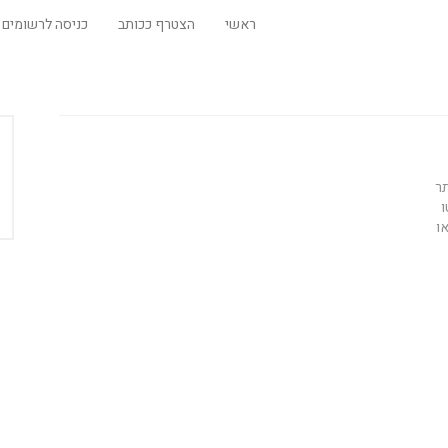
ראשי
הצטרף ככותב
כניסה לרשומים
תר
ו
ו