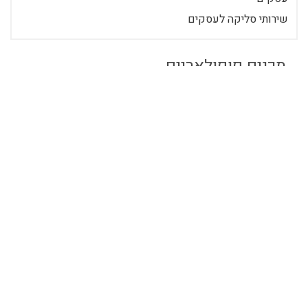
שירותי סליקה לעסקים
תכנים פופולאריים
מה זה סליקה? - המדריך המלא לבחירת שירותי
סליקה
פעולת הסליקה מאפשרת להשלים את
תהליך העברת התשלום בין הלקוח לבין
בית העסק. במאמר הבא נסביר מה
ההבדל בין סוגים שונים...
מיכל
10/07/2022
2 דק'
הצטרף ככותב
כניסה לרשומים