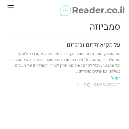
Toggle
gation
סמביוזה
על מקיאווליזם וביביזם
המושג מקיאווליזם זה מושג שקשור לפוליטיקה ומקורו בפילוסוף
האיטלקי בן המאה ה15 שבסיס תורתו הוא שטובת השליט היא מעל לכל
וכל אמצעי שיכול לקדם זאת הוא תקין לצורך הישרדותו של השליט
בשלטון. גם ערכים מוסריים...
רפאל
01/05/2022
2 דק'