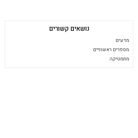
נושאים קשורים
מדעים
מספרים ראשוניים
מתמטיקה
הצטרף ככותב
כניסה לרשומים
רידר הוא מאגר מאמרים שכבר 20 שנה מביא לכם את התוכן הטוב ביותר
בישראל במגוון תחומים.
© 2026 כל הזכויות שמורות
מאמרים חדשים באתר