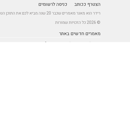
הצטרף ככותב
כניסה לרשומים
רידר הוא מאגר מאמרים שכבר 20 שנה מביא לכם את התוכן הטוב ביותר בישראל במגוון תחומים.
© 2026 כל הזכויות שמורות
מאמרים חדשים באתר
כיצד לברר זכאות לדרכון אירופאי?
מתקן נינג'ה לחצר: הדרך לשדרוג הבריאות והחוסן של ילדיכם
רעיונות וטיפים ליום כיף זוגי ליום הולדת – מתכננים חוויה בלתי
נשכחת
מדפי מתכת מעוצבים של המותג אלומון לחדרי עבודה ומשרדים
נושאים באתר
SEO Israel אוכל ומתכונים
אוכל ומתכונים
אימון אישי (Coaching)
אימון אישי > דמיון מודרך -
NLP
אינטרנט
איציק להב
בריאות ורפואה
הודעות לעיתונות
חשבונאות ומס
יופי וטיפוח