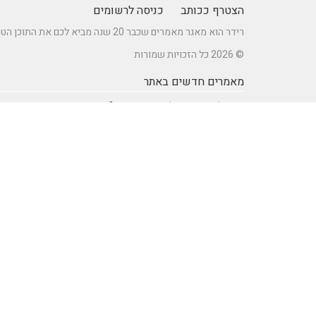
הצטרף ככותב
כניסה לרשומים
רידר הוא מאגר מאמרים שכבר 20 שנה מביא לכם את התוכן הטוב ביותר בישראל במגוון תחומים.
© 2026 כל הזכויות שמורות
מאמרים חדשים באתר
כיצד לברר זכאות לדרכון אירופאי?
מתקן נינג'ה לחצר: הדרך לשדרוג הבריאות והחוסן של ילדיכם
רעיונות וטיפים ליום כיף זוגי ליום הולדת – מתכננים חוויה בלתי
נשכחת
מדפי מתכת מעוצבים של המותג אלומון לחדרי עבודה ומשרדים
נושאים באתר
SEO Israel אוכל ומתכונים
אוכל ומתכונים
אימון אישי (Coaching)
אימון אישי > דמיון מודרך -
NLP
אינטרנט
איציק להב
בריאות ורפואה
הודעות לעיתונות
חשבונאות ומס
יופי וטיפוח