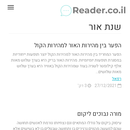
Toggle
gation
שנת אור
הפער בין מהירות האור למהירות הקול
הפער המחריד בין מהירות האור למהירות הקול יוצר תופעות ייחודיות
במסגרת תופעות יומיומיות. מהירות האור בריק היא בערך שלוש מאות
אלף קילומטר לשניה בעוד שמהירות הקול באוויר היא בערך שלוש
מאות שלושים...
רפאל
27/12/2021
3 דק'
מורה נבוכים ליקום
עיסוק ביקום על גודלו המתאים וגם נצחיותו גורמת לאנשים תחושה
שהם למעשה מהווים גרגירים בו ותחושה שבטלים בו לא בשישים אלא