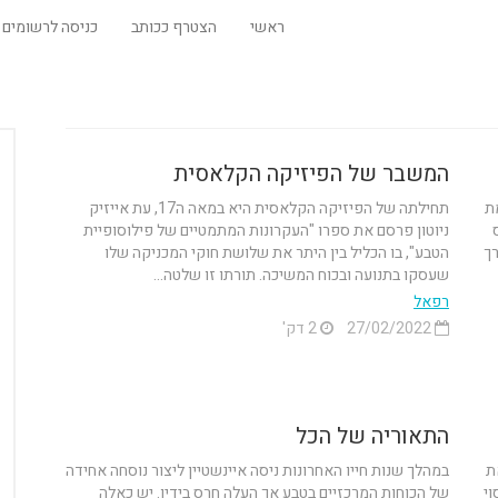
ראשי
הצטרף ככותב
כניסה לרשומים
המשבר של הפיזיקה הקלאסית
ת
תחילתה של הפיזיקה הקלאסית היא במאה ה17, עת אייזיק
ניוטון פרסם את ספרו "העקרונות המתמטיים של פילוסופיית
רך
הטבע", בו הכליל בין היתר את שלושת חוקי המכניקה שלו
שעסקו בתנועה ובכוח המשיכה. תורתו זו שלטה...
רפאל
27/02/2022
2 דק'
התאוריה של הכל
וק את
במהלך שנות חייו האחרונות ניסה איינשטיין ליצור נוסחה אחידה
וי
של הכוחות המרכזיים בטבע אך העלה חרס בידיו. יש כאלה