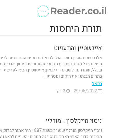
תורת היחסות
איינשטיין והתעויוט
אלברט איינשטיין נחשב אולי לגדול המדענים אשר הגיעו לבימ
העולם. בכל מקום שמו נזכר בנשימה אחת עם ניוטון, ארכימדס
ובכלל, שמו הפך לשם נרדף לגאון. איינשטיין הביא לפריצת ד
בתחום הבנתנו את היקום ונוסחתו...
רפאל
29/06/2022
3 דק'
ניסוי מייקלסון - מורליי
ניסוי מייקלסון מורליי שנערך בשנת 1887 היה אמור לבד
מהירות כדור הארץ באתר. בניסוי זה התכוונו השניים לבצע ניס