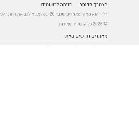
הצטרף ככותב
כניסה לרשומים
רידר הוא מאגר מאמרים שכבר 20 שנה מביא לכם את התוכן הטוב ביותר בישראל במגוון תחומים.
© 2026 כל הזכויות שמורות
מאמרים חדשים באתר
כיצד לברר זכאות לדרכון אירופאי?
מתקן נינג'ה לחצר: הדרך לשדרוג הבריאות והחוסן של ילדיכם
רעיונות וטיפים ליום כיף זוגי ליום הולדת – מתכננים חוויה בלתי
נשכחת
מדפי מתכת מעוצבים של המותג אלומון לחדרי עבודה ומשרדים
נושאים באתר
SEO Israel אוכל ומתכונים
אוכל ומתכונים
אימון אישי (Coaching)
אימון אישי > דמיון מודרך -
NLP
אינטרנט
איציק להב
בריאות ורפואה
הודעות לעיתונות
חשבונאות ומס
יופי וטיפוח