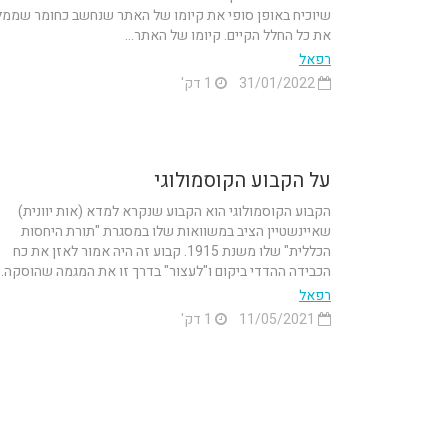
שיוכיח באופן סופי את קיומו של האתר שנחשב כחומר שממ
את כל החלל הקיים. קיומו של האתר...
רפאל
31/01/2022
1 דק'
על הקבוע הקוסמולוגי
הקבוע הקוסמולוגי הוא הקבוע שנקרא למדא (אות יוונית)
שאיינשטיין הציב במשוואות שלו במסגרת "תורת היחסות
הכללית" שלו משנת 1915. קבוע זה היה אמור לאזן את כח
הכבידה ההדדי ביקום ו"לעצור" בדרך זו את המגמה שהוסקה...
רפאל
11/05/2021
1 דק'