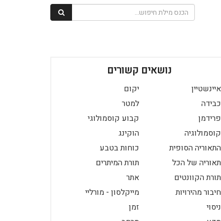
נושאים קשורים
איינשטיין
יקום
כבידה
למטר
פרידמן
קבוע קוסמולוגי
קוסמולוגיה
הוקינג
התאוריה הסופית
כוחות בטבע
תאוריה של הכל
תורת המיתרים
תורת הקוונטים
אתר
חיבור מהירויות
מייקלסון - מורליי
ניסוי
זמן