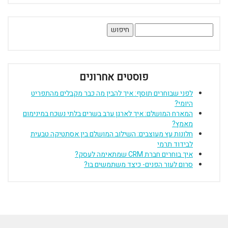
חיפוש:
פוסטים אחרונים
לפני שבוחרים תוסף: איך להבין מה כבר מקבלים מהתפריט
היומי?
המארח המושלם: איך לארגן ערב בשרים בלתי נשכח במינימום
מאמץ?
חלונות עץ מעוצבים: השילוב המושלם בין אסתטיקה טבעית
לבידוד תרמי
איך בוחרים חברת CRM שמתאימה לעסק?
סרום לעור הפנים- כיצד משתמשים בו?