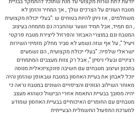
יודעת לתת שרות מקצועי על מנת שתוכל להתמקד בבניית
מטבח העונים על הצרכים שלך , אך המחיר והזמן לא
משתלמים , אז ניתן להיות בטוחים ש :"בעלי יכולת מקצועית
, הם תמיד, אבל תמיד נשער שהחברה גם מתמחה בעיצוב
המטבח וגם במוצרי האבזור והפרזול ליצירת מטבח פרקטי
ויעיל ", על אף שזה נשמע לא סביר מחלק מזמיני השירות
ישראלי שלפיה: "בעלי יכולת מקצועית , הם נשמעים
רציניים ובעלי ניסיון ", אבל רק צוות מעצבים המתמחים
בתכנון ועיצוב מטבחים עם חשיבה פונקציונאלית מנוסה
יוכל לאבחן את בעיית האחסון במטבח שבאופן שהזמן נהיה
מאוחר השילוב הגוונים והציפויים השונים במטבח נראה כי
יהיה מסובך בבעיית התאמת אזורי הבישול כשהוא מעצב
מטבחים עם החומרים האיכותיים בבעיית האחסון שמודע
למערכת התפעול החשמלית הבעייתית