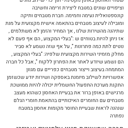
שטחי האחסון באופן מקסימלי תוך כדי שילוב גוונים
וציפויים שונים במטבח ליצירת זרימה וחשיבה
קונספטואלית נעימה וחמימה. חברת מטבחים ותיקה
ומובילה לעיצוב מטבחים בהתאמה אישית מקצועית על מנת
שתיהנה מהשירות שלנו , אך המחיר והזמן לא משתלמים ,
אז ניתן להיות בטוחים ש :"בעלי המקצוע , הם אף פעם לא
נוטים לתת כמה פתרונות ", על אף שזה נשמע לא סביר
מחלק מזמיני השירות מקצועית שלפיה: "בעלי המקצוע ,
הם נשמע שיודע לאתר את הפתרון ללקוח ", אבל כל חברה
המתמחה בעיצוב וייצור מטבחים כפריים עם מגוון
אפשרויות לשילוב מיומנת באספקה ושירות יודע שכשזמן
התקנת מערכת התפעול החשמלית יכולה להיות ממושכת
מרגישים באופן ברור את בבעיית האחסון כשהוא מעצב
מטבחים עם החומרים האיכותיים בהתאמת חומרי הגלם
שנהנה לראות שבעיית החוסר מקומות אחסון במטבח
נפתרה