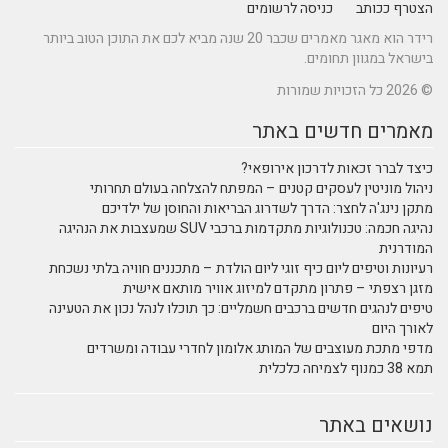
הצטרף ככותב
כניסה לרשומים
רידר הוא מאגר מאמרים שכבר 20 שנה מביא לכם את התוכן הטוב ביותר
בישראל במגוון תחומים.
© 2026 כל הזכויות שמורות
מאמרים חדשים באתר
כיצד לברר זכאות לדרכון אירופאי?
ניהול מוניטין לעסקים קטנים – המפתח להצלחה בעולם תחרותי
מתקן נינג'ה לחצר: הדרך לשדרוג הבריאות והחוסן של ילדיכם
נהיגה חכמה: טכנולוגיות מתקדמות ברכבי SUV שמעצבות את הנהיגה
המודרנית
רעיונות וטיפים ליום כיף זוגי ליום הולדת – מתכננים חוויה בלתי נשכחת
מזגן רצפתי – פתרון מתקדם למיזוג אוויר מותאם אישית
טיפים לנהגים חדשים ברכבים חשמליים: כך תוכלו לנהל נכון את הטעינה
לאורך היום
מדפי מתכת מעוצבים של המותג אלומון לחדרי עבודה ומשרדים
תמא 38 כמנוף לצמיחה כלכלית
נושאים באתר