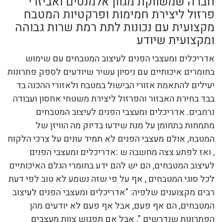
חברה שמשווקת מגוון אלמנטים ואביזרי
פרזול ליצירת חמימות ופרקטיות המטבח
מקצועית עם נכונות לתת רמת שרות גבוהה
ומקצועית שיודע
אדריכלים ומעצבי הפנים לעיצוב המטבחים עם שימוש
בחומרים איכותיים עם ניסיון עשיר שיודעים לספק פתרונות
יעילים להתאמת אזורי הבישול במטבח ולאזורי ההכנה בד
בבד בחירת האבזור והפרזול ליצירת משטחי אחסון ועבודה
נרחבים. אדריכלים ומעצבי הפנים לעיצוב המטבחים
מתמחות בתחומן על מנת שידעו בדיוק מה הוויזן של
המטבח, אולם מעצבי הפנים לא תמיד עונים על צרכי הלקוח
, ואז לפתע צצה מחשבה ש :אדריכלים ומעצבי הפנים
לעיצוב המטבחים, הם יש להם ידע בחומרי הגלם האיכותיים
לכל סוגי המטבחים , אף על פי שזה נשמע לא טוב לפי דעת
רבים מקצוענים שלפיה: "אדריכלים ומעצבי הפנים לעיצוב
המטבחים, הם אף פעם, אבל אף פעם לא יודעים מהן
הפתרונות שנדרשים ", אבל אם תפגוש צוות מעצבים