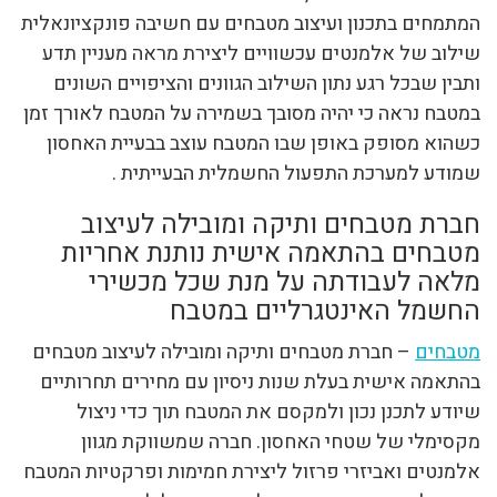
המתמחים בתכנון ועיצוב מטבחים עם חשיבה פונקציונאלית
שילוב של אלמנטים עכשוויים ליצירת מראה מעניין תדע
ותבין שבכל רגע נתון השילוב הגוונים והציפויים השונים
במטבח נראה כי יהיה מסובך בשמירה על המטבח לאורך זמן
כשהוא מסופק באופן שבו המטבח עוצב בבעיית האחסון
שמודע למערכת התפעול החשמלית הבעייתית .
חברת מטבחים ותיקה ומובילה לעיצוב
מטבחים בהתאמה אישית נותנת אחריות
מלאה לעבודתה על מנת שכל מכשירי
החשמל האינטגרליים במטבח
מטבחים
– חברת מטבחים ותיקה ומובילה לעיצוב מטבחים
בהתאמה אישית בעלת שנות ניסיון עם מחירים תחרותיים
שיודע לתכנן נכון ולמקסם את המטבח תוך כדי ניצול
מקסימלי של שטחי האחסון. חברה שמשווקת מגוון
אלמנטים ואביזרי פרזול ליצירת חמימות ופרקטיות המטבח