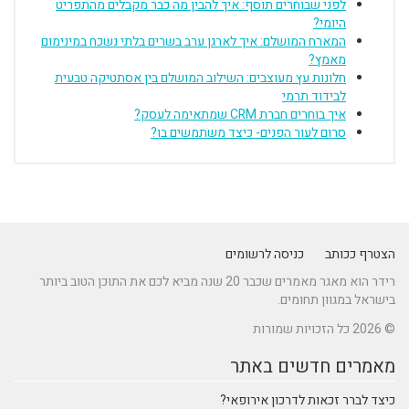
לפני שבוחרים תוסף: איך להבין מה כבר מקבלים מהתפריט
היומי?
המארח המושלם: איך לארגן ערב בשרים בלתי נשכח במינימום
מאמץ?
חלונות עץ מעוצבים: השילוב המושלם בין אסתטיקה טבעית
לבידוד תרמי
איך בוחרים חברת CRM שמתאימה לעסק?
סרום לעור הפנים- כיצד משתמשים בו?
הצטרף ככותב
כניסה לרשומים
רידר הוא מאגר מאמרים שכבר 20 שנה מביא לכם את התוכן הטוב ביותר
בישראל במגוון תחומים.
© 2026 כל הזכויות שמורות
מאמרים חדשים באתר
כיצד לברר זכאות לדרכון אירופאי?