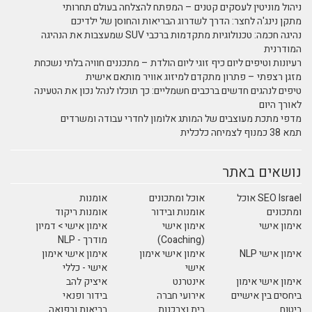
ניהול מוניטין לעסקים קטנים – המפתח להצלחה בעולם תחרותי
מתקן נינג'ה לחצר: הדרך לשדרוג הבריאות והחוסן של ילדיכם
נהיגה חכמה: טכנולוגיות מתקדמות ברכבי SUV שמעצבות את הנהיגה
המודרנית
רעיונות וטיפים ליום כיף זוגי ליום הולדת – מתכננים חוויה בלתי נשכחת
מזגן רצפתי – פתרון מתקדם למיזוג אוויר מותאם אישית
טיפים לנהגים חדשים ברכבים חשמליים: כך תוכלו לנהל נכון את הטעינה
לאורך היום
מדפי מתכת מעוצבים של המותג אלומון לחדרי עבודה ומשרדים
תמא 38 כמנוף לצמיחה כלכלית
נושאים באתר
SEO Israel אוכל
אוכל ומתכונים
אומנות
ומתכונים
אומנות ובידור
אומנות ריקוד
אימון אישי
אימון אישי
אימון אישי > דמיון
(Coaching)
מודרך - NLP
אימון אישי NLP
אימון אישי אימון
אימון אישי אימון
אישי
אישי - כללי
אימון אישי אימון
אינטרנט
איציק להב
ביחסים בין אישיים
אירועי חברה
בידור ופנאי
ביטוח
בית וצרכנות
בריאות ורפואה