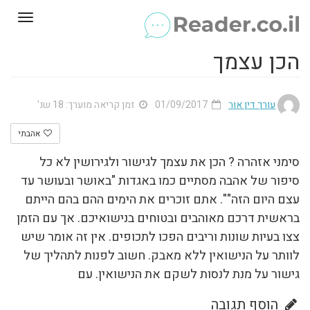
Toggle
gation
הכן עצמך
עורך דין אור
01/09/2017
זמן קריאה מוערך: 18 שנ'
אהבתי
סימני אזהרה ? הכן את עצמך לגישור ולגירושין לא כל
סיפור של אהבה מסתיים כמו באגדות "באושר ובעושר עד
עצם היום הזה"". אתם זוכרים את הימים ההם בהם הייתם
בראשית דרכם מאוהבים ובטוחים בנישואיכם. אך עם הזמן
צצו בעיות שונות וריבים הפכו לתכופים. אין זה אומר שיש
לוותר על הנישואין ללא מאבק. חשוב לפנות לתהליך של
גישור על מנת לנסות לשקם את הנישואין. עם
הוסף תגובה