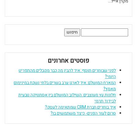
מקרן אייל...
חיפוש:
פוסטים אחרונים
לפני שבוחרים תוסף: איך להבין מה כבר מקבלים מהתפריט
היומי?
המארח המושלם: איך לארגן ערב בשרים בלתי נשכח במינימום
מאמץ?
חלונות עץ מעוצבים: השילוב המושלם בין אסתטיקה טבעית
לבידוד תרמי
איך בוחרים חברת CRM שמתאימה לעסק?
סרום לעור הפנים- כיצד משתמשים בו?