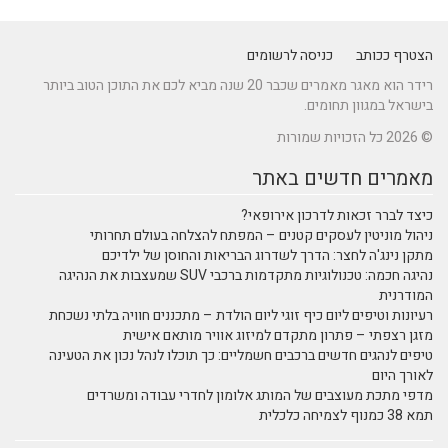
הצטרף ככותב
כניסה לרשומים
רידר הוא מאגר מאמרים שכבר 20 שנה מביא לכם את התוכן הטוב ביותר
בישראל במגוון תחומים.
© 2026 כל הזכויות שמורות
מאמרים חדשים באתר
כיצד לברר זכאות לדרכון אירופאי?
ניהול מוניטין לעסקים קטנים – המפתח להצלחה בעולם תחרותי
מתקן נינג'ה לחצר: הדרך לשדרוג הבריאות והחוסן של ילדיכם
נהיגה חכמה: טכנולוגיות מתקדמות ברכבי SUV שמעצבות את הנהיגה
המודרנית
רעיונות וטיפים ליום כיף זוגי ליום הולדת – מתכננים חוויה בלתי נשכחת
מזגן רצפתי – פתרון מתקדם למיזוג אוויר מותאם אישית
טיפים לנהגים חדשים ברכבים חשמליים: כך תוכלו לנהל נכון את הטעינה
לאורך היום
מדפי מתכת מעוצבים של המותג אלומון לחדרי עבודה ומשרדים
תמא 38 כמנוף לצמיחה כלכלית