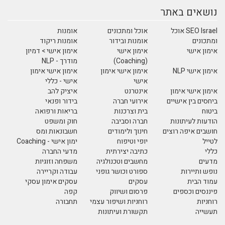
נושאים באתר
SEO Israel אוכל
אוכל ומתכונים
אומנות
ומתכונים
אומנות ובידור
אומנות ריקוד
אימון אישי
אימון אישי
אימון אישי > דמיון
(Coaching)
מודרך - NLP
אימון אישי NLP
אימון אישי אימון
אימון אישי אימון
אישי
אישי - כללי
אימון אישי אימון
אינטרנט
איציק להב
ביחסים בין אישיים
אירועי חברה
בידור ופנאי
ביטוח
בית וצרכנות
בריאות ורפואה
הודעות לעיתונות
חברה וסביבה
חוק ומשפט
חושבים איפה רוצים
חינוך ולימודים
חשבונאות ומס
לטייל
יופי וטיפוח
ימון אישי - Coaching
כללי
כתיבה יצירתית
מדעי החברה
מדעים
מחשבים וטכנולגיה
משפחה וזוגיות
נופש ותיירות
ספורט וכושר גופני
עבודה וקריירה
עמוד הבית
עסקים
עסקים אימון עסקי
פיננסים וכספים
פרסום ושיווק
קפה
רוחניות
רוחניות ושיפור עצמי
תחבורה
תעשייה
תקשורת ועיתונות