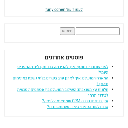
לעמוד של fany cohen
חיפוש:
פוסטים אחרונים
לפני שבוחרים תוסף: איך להבין מה כבר מקבלים מהתפריט
היומי?
המארח המושלם: איך לארגן ערב בשרים בלתי נשכח במינימום
מאמץ?
חלונות עץ מעוצבים: השילוב המושלם בין אסתטיקה טבעית
לבידוד תרמי
איך בוחרים חברת CRM שמתאימה לעסק?
סרום לעור הפנים- כיצד משתמשים בו?