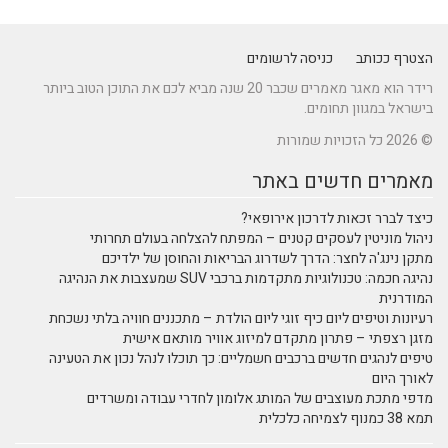
הצטרף ככותב
כניסה לרשומים
רידר הוא מאגר מאמרים שכבר 20 שנה מביא לכם את התוכן הטוב ביותר
בישראל במגוון תחומים.
© 2026 כל הזכויות שמורות
מאמרים חדשים באתר
כיצד לברר זכאות לדרכון אירופאי?
ניהול מוניטין לעסקים קטנים – המפתח להצלחה בעולם תחרותי
מתקן נינג'ה לחצר: הדרך לשדרוג הבריאות והחוסן של ילדיכם
נהיגה חכמה: טכנולוגיות מתקדמות ברכבי SUV שמעצבות את הנהיגה
המודרנית
רעיונות וטיפים ליום כיף זוגי ליום הולדת – מתכננים חוויה בלתי נשכחת
מזגן רצפתי – פתרון מתקדם למיזוג אוויר מותאם אישית
טיפים לנהגים חדשים ברכבים חשמליים: כך תוכלו לנהל נכון את הטעינה
לאורך היום
מדפי מתכת מעוצבים של המותג אלומון לחדרי עבודה ומשרדים
תמא 38 כמנוף לצמיחה כלכלית