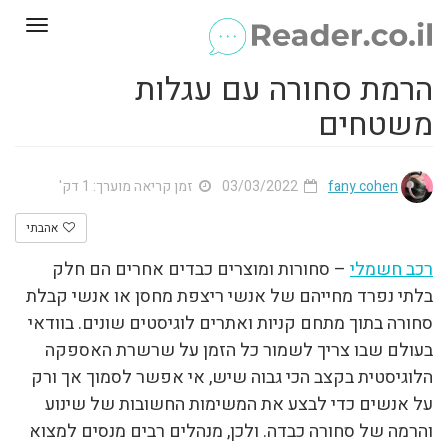
Toggle
gation
הרמת סחורה עם עגלות
משטחים
fany cohen
03/03/2022
זמן קריאה מוערך: 1 דק'
אהבתי
רכב חשמלי
– סחורות ומוצרים כבדים אחרים הם חלק
בלתי נפרד מחייהם של אנשי ריצפת מחסן או אנשי קבלת
סחורה בתוך מתחם קניות ואתרים לוגיסטים שונים. בוודאי
בעולם שבו צריך לשמור כל הזמן על שרשרת האספקה
הלוגיסטית בקצב הכי גבוה שיש, אי אפשר לסמוך אך ורק
על אנשים כדי לבצע את המשימות החשובות של שינוע
והרמה של סחורה כבדה. ולכן, מנהלים רבים מנסים למצוא