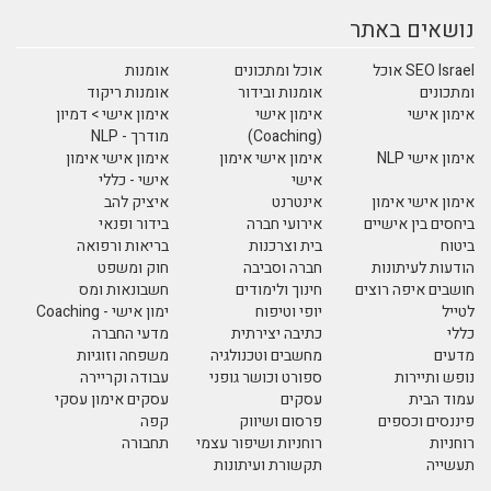
נושאים באתר
SEO Israel אוכל
אוכל ומתכונים
אומנות
ומתכונים
אומנות ובידור
אומנות ריקוד
אימון אישי
אימון אישי
אימון אישי > דמיון
(Coaching)
מודרך - NLP
אימון אישי NLP
אימון אישי אימון
אימון אישי אימון
אישי
אישי - כללי
אימון אישי אימון
אינטרנט
איציק להב
ביחסים בין אישיים
אירועי חברה
בידור ופנאי
ביטוח
בית וצרכנות
בריאות ורפואה
הודעות לעיתונות
חברה וסביבה
חוק ומשפט
חושבים איפה רוצים
חינוך ולימודים
חשבונאות ומס
לטייל
יופי וטיפוח
ימון אישי - Coaching
כללי
כתיבה יצירתית
מדעי החברה
מדעים
מחשבים וטכנולגיה
משפחה וזוגיות
נופש ותיירות
ספורט וכושר גופני
עבודה וקריירה
עמוד הבית
עסקים
עסקים אימון עסקי
פיננסים וכספים
פרסום ושיווק
קפה
רוחניות
רוחניות ושיפור עצמי
תחבורה
תעשייה
תקשורת ועיתונות