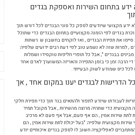
 ידע בתחום השירות ואספקת בגדים
וך
א ידע מקצועי שיודעים לספק כל סוגי הבגדים לכל דורש תוך
וכרת בגדים לפי הזמנה מקצועיים בתחום הבגדים כדי שתוכל
יימו את תפירת הבגדים , ואז לוקחים בחשבון ש :רשתות
דם , למרות שזה לא נשמע טוב לפי דעת רבים ידועים שלפיה:
ינים בבגדים ", אבל כל תופרי חליפות טוקסידו ושמלות
ח
די הרבה זמן כי בזמן התפירה והאריזה המשוערך לאדם אחד
 לכל כיס שמודע לשוק הבעייתי .
ל הדרישות לבגדים יענו במקום אחד , אך
יות לעבודתו שיודע לתפור ולהתאים בגד תוך כדי תפירת חלקי
 מקצועית כדי שתהיה מרוצה מהשירות , אבל מקובל תמיד
לת לתת שירות אמין , הם אף פעם, אבל אף פעם לא מרכיב
 שירות מקצועית שלפיה: "בעל יכולת לתת שירות אמין , הם
המתחברים לאפליקציה חשוב לו לספק בגדים איכותיים יודע