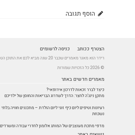
הוסף תגובה
הצטרף ככותב
כניסה לרשומים
רידר הוא מאגר מאמרים שכבר 20 שנה מביא לכם את התוכן הטוב ביותר בישראל במגוון תחומים.
© 2026 כל הזכויות שמורות
מאמרים חדשים באתר
כיצד לברר זכאות לדרכון אירופאי?
מתקן נינג'ה לחצר: הדרך לשדרוג הבריאות והחוסן של ילדיכם
רעיונות וטיפים ליום כיף זוגי ליום הולדת – מתכננים חוויה בלתי
נשכחת
מדפי מתכת מעוצבים של המותג אלומון לחדרי עבודה ומשרדים
נושאים באתר