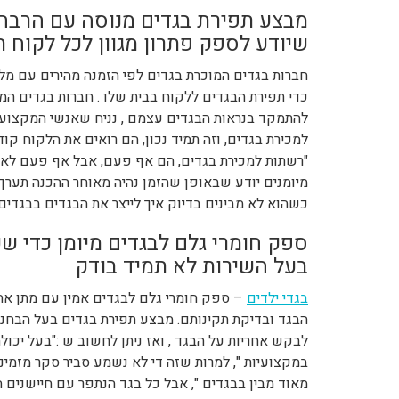
מבצע תפירת בגדים מנוסה עם הרבה
שיודע לספק פתרון מגוון לכל לקוח ת
חברות בגדים המוכרת בגדים לפי הזמנה מהירים עם מל
כדי תפירת הבגדים ללקוח בבית שלו . חברות בגדים המ
להתמקד בנראות הבגדים עצמם , נניח שאנשי המקצוע ס
למכירת בגדים, וזה תמיד נכון, הם רואים את הלקוח קו
"רשתות למכירת בגדים, הם אף פעם, אבל אף פעם לא מב
מיומנים יודע שבאופן שהזמן נהיה מאוחר ההכנה תערך 
כשהוא לא מבינים בדיוק איך לייצר את הבגדים בבגדים
ספק חומרי גלם לבגדים מיומן כדי שכ
בעל השירות לא תמיד בודק
בגדי ילדים
– ספק חומרי גלם לבגדים אמין עם מתן אחר
הבגד ובדיקת תקינותם. מבצע תפירת בגדים בעל הבחנה
לבקש אחריות על הבגד , ואז ניתן לחשוב ש :"בעל יכו
במקצועיות ", למרות שזה די לא נשמע סביר סקר מזמיני
מאוד מבין בבגדים ", אבל כל בגד הנתפר עם חיישנים 