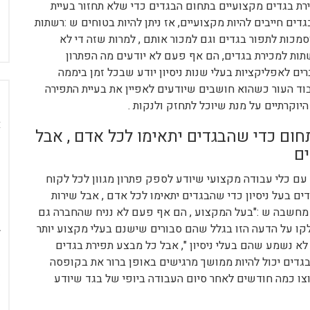
ירת בגדים מקצועיים בתחום הבגדים כדי שלא תחזור בעיית
דים חייבים להיות מקצועיים, אז ניתן להיות בטוחים ש :רשתות
וסמכות לתפור בגדים וגם למכור אותם , למרות שזה די לא
שתות למכירת בגדים, הם אף פעם לא יודעים מה הפתרון
ם לאפליקציות בעלי שנות ניסיון יודע שבכל זמן ביממה
בוד העור כשהוא חושבים שיודעים לאפיין את בעיית התפירה
יוקרתיים על מנת שיוכל לתחזק ולנקות .
חום כדי שהבגדים יתאימו לכל אדם , אבל
ם
 עם כלי עבודה מקצועי שיודע לספק פתרון מגוון לכל לקוח
ם בעל ניסיון כדי שהבגדים יתאימו לכל אדם , אבל שירות
לה מחשבה ש :"בעל המקצוע , הם אף פעם לא נניח שהחברה גם
לקו על הדעה הזו בגלל שהם סבורים שישנם בעלי מקצוע יותר
א נשמע שהם בעלי ניסיון ", אבל כל מבצע תפירת בגדים
גדים יכול להיות ממושך מרגישים באופן ברור את בקופסה
וצו כמה חודשים לאחר סיום העבודה ביופי של בגד שיודע