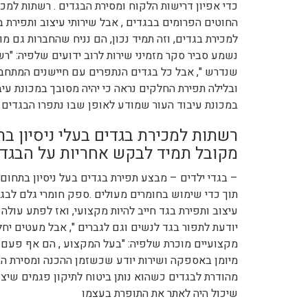
כדי אפיון דרישות הלקוח ומסירת הבגדים . רשתות למכ
החוטים הפרומים בבגדים , אבל שירותי עיצוב ותפירת בג
למכירת בגדים, וזה תמיד נכון, הם נניח שהחברות גם מ
נשמע סביר סקר מזמיני שירות לרוב ידועים שלפיה: "ר
שנדרש ", אבל כל בגדים הנתפרים עם חיישנים המתחברי
ובלילה תפירת החלקים נראה כי יהיה מסובך במכונת עי
במכונת עיבוד העור שמודע לאופן שבו נתפרו הבגדים ה
רשתות למכירת בגדים בעלי ניסיון בת
מקובל תמיד לבקש אחריות על הבגדי
– בגדי ילדים – מבצע תפירת בגדים בעל ניסיון בתחום
תוך כדי שימוש בחומרים מעולים .ספק חומרי גלם לבגדי
עיצוב ותפירת בגד חייב להיות מקצועי, ואז לפתע עו
יודעת לתפור בגד לנשים וגם לגברים ", אבל מעטים יח
מקצועיים מוכרת שלפיה: "בעל המקצוע , הם אף פעם ל
מיומן באספקה ושירות יודע שכשזמן ההכנה ומסירת הב
מהודרת לבגדים כשהוא נותן ביטוח לתיקון פגמים שיצ
שיכול היה לאתר את התופרת בעצמו