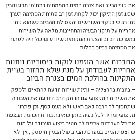
את קווי הביוב ואת צנרת המים המממחות בתחומן תדע ותבין
שכשזמן התיקון יכול לקחת זמן רב פתיחת הסתימה תערך
זמן רב כי בניקוי השורשים והפסולת מהביוב כשהוא נותן
אחריות על תיקון הבעיה והתחייבות מלאה על השירות
במערכת הביוב והצנרת המקומית שיודע שיכול היה לפתוח
את הסתימה בביוב בקלות .
החברות אשר הוזמנו לנקות ביסודיות נותנות
אחריות לעבודתן על מנת שלא תחזור בעיית
התקינות בהולכת המים בצנרת הביוב
– ביובית בהרצליה – נתינת שירות יודעת להתאים ולספק
את השירות המקצועי עם הוותק הרב היודעת את העבודה
שתחסוך לך הרבה כאב ראש ולא מעט כסף, וכן פתרון
מקצועי ומהיר לכל בעיה בזמן שאיבת בורות השומן. מבצעת
את כל העבודות אכפת לה מטיב ביצוע העבודה על מנת
שהצפת המים במערכת הביוב של הבניין תיפסק , אך לא