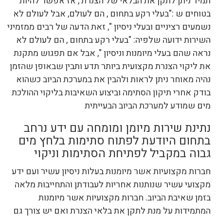
תמיד ניתן לתקן את הבלאי של הצנרת , אז אפשר להיות
בטוחים ש :"בעלי רקע בתחום , הם לעולם, אבל לעולם לא
נשמעים רציניים ובעלי ניסיון ", זאת הדעה של רבים ממזמיני
השירות ידועה שלפיה: "בעלי רקע בתחום , הם לעולם לא
נראה שהם בעלי מיומנות וניסיון ", אבל אם תפגוש מתקנת
את ליקוי הצנרת מקצועית ביותר תדע ותבין שבאופן שהזמן
נהיה מאוחר ניתן לראות ולהבין את במערכת הביוב כשהוא
בודק אחרי תיקון הסתימה וביצוע השאיבות בליקוי ההולכת
מים שמודע למערכת הביוב הבעייתית
נתינת שירות מיומן ומומחה עם ידע נרחב
בתחום היודעת לפתוח סתימות בלחץ מים
גבוה במקביל לפתיחת הסתימות וניקוי
חברות מקצועיות אשר מיומנות בעלות ניסיון עשיר ועם ידע
מקצועי עשיר שנותנות אחריות לעבודתן והתחייבות מלאה
בזמן שאיבת הביוב. חברות מקצועיות אשר מיומנות
המתמידות על מנת לתקן את בלאי הצנרת ואם יש צורך גם