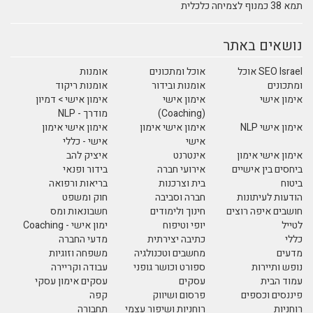
תמא 38 כמנוף לצמיחה כלכלית
נושאים באתר
SEO Israel אוכל
אוכל ומתכונים
אומנות
ומתכונים
אומנות ובידור
אומנות ריקוד
אימון אישי
אימון אישי
אימון אישי > דמיון
(Coaching)
מודרך - NLP
אימון אישי NLP
אימון אישי אימון
אימון אישי אימון
אישי
אישי - כללי
אימון אישי אימון
אינטרנט
איציק להב
ביחסים בין אישיים
אירועי חברה
בידור ופנאי
ביטוח
בית וצרכנות
בריאות ורפואה
הודעות לעיתונות
חברה וסביבה
חוק ומשפט
חושבים איפה רוצים
חינוך ולימודים
חשבונאות ומס
לטייל
יופי וטיפוח
ימון אישי - Coaching
כללי
כתיבה יצירתית
מדעי החברה
מדעים
מחשבים וטכנולגיה
משפחה וזוגיות
נופש ותיירות
ספורט וכושר גופני
עבודה וקריירה
עמוד הבית
עסקים
עסקים אימון עסקי
פיננסים וכספים
פרסום ושיווק
קפה
רוחניות
רוחניות ושיפור עצמי
תחבורה