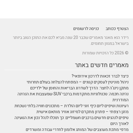
הצטרף ככותב
כניסה לרשומים
רידר הוא מאגר מאמרים שכבר 20 שנה מביא לכם את התוכן הטוב ביותר
בישראל במגוון תחומים.
© 2026 כל הזכויות שמורות
מאמרים חדשים באתר
כיצד לברר זכאות לדרכון אירופאי?
ניהול מוניטין לעסקים קטנים – המפתח להצלחה בעולם תחרותי
מתקן נינג'ה לחצר: הדרך לשדרוג הבריאות והחוסן של ילדיכם
נהיגה חכמה: טכנולוגיות מתקדמות ברכבי SUV שמעצבות את הנהיגה
המודרנית
רעיונות וטיפים ליום כיף זוגי ליום הולדת – מתכננים חוויה בלתי נשכחת
מזגן רצפתי – פתרון מתקדם למיזוג אוויר מותאם אישית
טיפים לנהגים חדשים ברכבים חשמליים: כך תוכלו לנהל נכון את הטעינה
לאורך היום
מדפי מתכת מעוצבים של המותג אלומון לחדרי עבודה ומשרדים