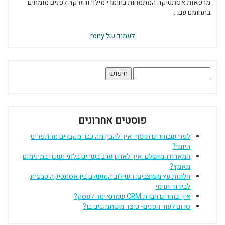
מרפאות אסתטיקה המתמחות בחומרי מילוי והזרקה לפנים מומחים
בתחומם עם...
לעמוד של rony
חיפוש:
פוסטים אחרונים
לפני שבוחרים תוסף: איך להבין מה כבר מקבלים מהתפריט
היומי?
המארח המושלם: איך לארגן ערב בשרים בלתי נשכח במינימום
מאמץ?
חלונות עץ מעוצבים: השילוב המושלם בין אסתטיקה טבעית
לבידוד תרמי
איך בוחרים חברת CRM שמתאימה לעסק?
סרום לעור הפנים- כיצד משתמשים בו?