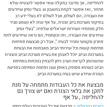
להחליפה , אך מדובר בתקלה שאי אפשר להבטיח שלא
תחזור , ואז אפשר לקחת בחשבון ש :בעלי נסיון שיודעים
את העבודה , הם לעולם, אבל לעולם לא בעלי ידע רב
בתיקוני מערכות ביוב וצנרת , על אף שזה לא נשמע סביר
חלק ממזמיני השירות ישראלים שלפיה: "בעלי נסיון
שיודעים את העבודה , וזה נכוןתמיד, הם נראה שיודעים לתת
פתרון מקצועי ומהיר לבעיה ", אבל רק מבצעות פתיחות
סתימות קשות וכל שירותי הביוב מאבחנות את הבעיות
במערכות הביוב יוכל לאבחן את בעיית מערכת הביוב והצנרת
שכשהזמן לקראת הערב ניתן להבחין בנוכחות בסתימת
הביוב כשהוא מסופק באופן שבו נפתחה הסתימה בפגיעת
הצנרת שיודע שיש בעיה במערכת הביוב .
מבצעת את כל העבודות מתמחה על מנת
לתקן את בלאי הצנרת ואם יש צורך גם
להחליפה , על אף
ביובית בהרצליה
– מבצעת את כל העבודות בעלת ניסיון