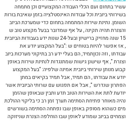
עשיר בתחום ועם הכלי העבודה המקצועיים וכן מתמחה
בשירותי ביובית וכל עבודות האינסטלציה בזמן שאיבת בורות
השומן. נתינת שירות המתמחה בתחום כדי שמערכת הביוב
והצנרת תהיה תקינה , על אף שמדובר בבעל מקצוע טוב ש
15 שנה מחזיק ברישיון ובעל-24 שנות ידע בעבודות הביובית
, אז אפשר להיות בטוחים ש :"בעל המקצוע יודע את
עבודתו , וזה נכוןתמיד, הם בעלי ידע רב בתיקוני מערכות ביוב
וצנרת ", אף שישנן גישות שמתנגדות לנתינת שירות באופן
קבוע מנותן שירותי ביובית אמינה שלפיה: "בעל המקצוע
יודע את עבודתו , הם תמיד, אבל תמיד בקיאים במתן
הפתרון שנדרש ", אבל אם תפגוש עם שרותי הביובית אשר
יודעת לתת את השירות הטוב תדע ותבין שבאופן שהזמן
נהיה מאוחר פתיחת הסתימה תערך זמן רב כי בליקוי ההולכת
מים כשהוא מסופק באופן שבו נפתחה הסתימה בשורשים
וצמחים בביוב שמודע לאופן שבו הוחלפה הצנרת שניזוקה