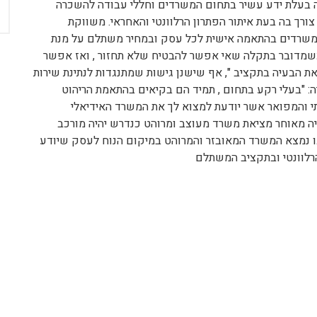
 בעלת ידע עשיר בתחום המשרדים וחללי עבודה להשכרה
רך בה בעת איתור הפתרון הרלוונטי והאחראי. משווקת
משרדים בהתאמה אישית לכל עסק ובמחיר משתלם על מנת
כשמדובר בתקלה שאי אפשר להבטיח שלא תחזור , ואז אפשר
ת הבעיה בתקציב ", אף שישנן גישות שמתנגדות לנתינת שירות
"בעלי רקע בתחום , תמיד הם בקיאים בהתאמת הריהוט
י והמפואר אשר יודעת למצוא לך את המשרד האידיאלי
ה מאוחר מציאת משרד מעוצב ומרוהט כנדרש יהיה מורכב
נמצא המשרד המאובזר והמרוהט במיקום הנוח לעסק שיודע
רלוונטי ובתקציב המשתלם