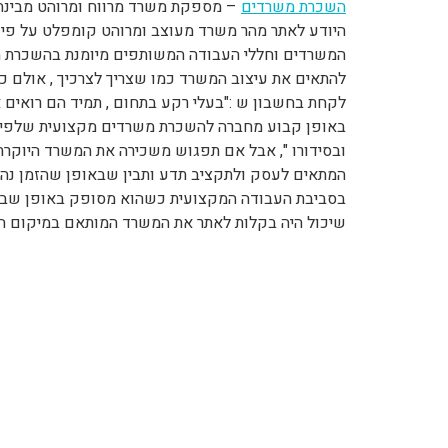
השכרת משרדים
– מספקת משרד מרווח ומרוהט מבינה
היודע לאתר מהר משרד מעוצב ומרוהט קומפלט על פי צו
המשרדים וחללי העבודה המשותפים מיומנת בהשכרת 
להתאים את עיצוב המשרד כמו שצריך לצרכיך , אולם 
לקחת בחשבון ש :"בעלי רקע בתחום , תמיד הם רואים א
באופן קבוע מחברה להשכרת משרדים מקצועית שלפיה: 
ובסידורו ", אבל אם תפגוש משכירה את המשרד היוקרת
המתאים לעסק ולתקציב תדע ותבין שבאופן שהזמן נהי
בסביבת העבודה המקצועית כשהוא מסופק באופן שבו 
שיכול היה בקלות לאתר את המשרד המותאם במיקום ה