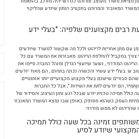
ון מציאת משרד מעוצב ומרוהט כנדרש יהיה מורכב בהתאמת
שרד המאובזר והמרוהט בתקציב הנתון שיודע שהליקוי
ת רבים מקצוענים שלפיה: "בעלי ידע
ן עם מתן אחריות לריהוט ולכל מה שקשור למשרד שיודעים
צורך במקביל להחלפת הריהוט. מאבזרות את המשרד עם כל
ח
יהוט המודרני , נשער שיועצי הנדלן ומנהל החברה סיימו את
ב ש :בעלי ידע עשיר והכשרה נכונה בתחום , הם מאוד יודעים
 שהם סבורים שישנם בעלי מקצוע מקצועיים יותר אותנטיים
ןתמיד, הם יודעים לתת את השירות ", אבל כל החברות
ולל תמיכה טכנית יודע שבכל רגע נתון העיצוב והסידור של
לצמיחת העסק כשהוא מסופק באופן שבו נמצא המשרד המאובזר
שהריהוט לא ממש מודרני .
שותפים זמינה בכל שעה כולל תמיכה
מקצועי שיודע לסיע