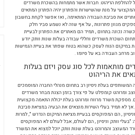
 להחלפת הריהוט. חברות אשר מתמחות בהשכרת משרדים
והמקצועי על מנת שהשישרות והפתרון יהיה הפתרון המתאים
אתרים את סביבת העבודה המתאימה , ואז אפשר לקחת בחשבון
פקים מגוון פתרונות , על אף שזה לא נשמע סביר חלק
כשרה נכונה בתחום , תמיד הם מאתרים את הפתרון לבעיית
תחום השכרת משרדים וחללי עבודה בעלות שנות וותק יודע
את במיקום הנוח לעסק כשהוא בטוח שפתר את בעיית הגמישות
ב מרחב העבודה בא על סיומו .
 מותאמות לכל סוג עסק ויזם בעלות
אים את הריהוט
המשותפים בעלת ניסיון רב בתחום מנהלי החברה המוסמכים
ב ומרוהט קומפלט על פי צורך בזמן הצגת מבחר משרדים
ם. מספקת משרד מרווח ומרוהט בעלת יכולת התאמה מקצועית
 אך לא תמיד בעלי השירות מוצאים את הבעיה במציאת סביבת
וניסיון , הם המפוקסים בבעיית מציאת המיקום הנדרש ", למרות
 "בעלי וותק וניסיון , הם לעולם, אבל לעולם לא המפוקסים
ד המעוצב והמרוהט בעלת שנות וותק יוכל למצוא את המשרד