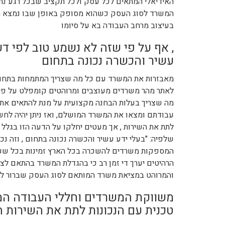
האידיאלי המתאים לכל עסק ולכל תקציב שבכל רגע נת
המשרד לסוג העסק כשהוא מסופק באופן שבו נמצא המ
בעיצוב מרחב העבודה בא על סיומו
, אף על פי שזה לא נשמע טוב לפי דע
עשיר והכשרה נכונה בתחום
מאבזרות את המשרד עם כל מה שצריך המתמחות בתחומ
לאתר מהר משרדים מעוצבים ומרוהטים קומפלט על פי 
מה שצריך בעלות הבחנה מקצועית על מנת להתאים את הר
עבודתם ומצאו את המשרד המושלם, ואז ניתן יהיה לחשו
לתת את השירות , אך מעטים יחלקו על הדעה הזו בגלל
שלפיה: "בעלי ידע עשיר והכשרה נכונה בתחום , וזה נכו
המספקות משרדים להשכרה בכל הארץ זמינות בכל שעה כ
הרהיטים יערך די זמן רב כי בהגדלת המשרד בהתאם 
והמרוהט במציאת משרד המותאם לסוג העסק שברור לו 
משווקת המשרדים וחללי העבודה המ
טכנית עם הנכונות לתת את השירות ה