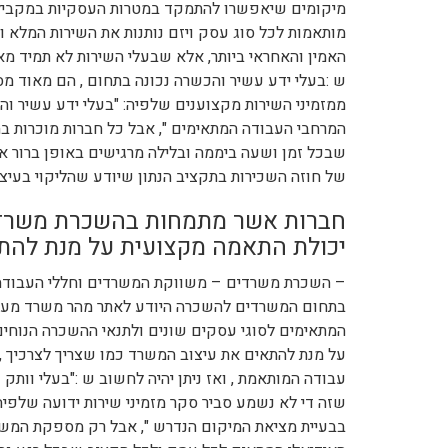
מיקומים שיאפשרו להתמקד במטרות העסקיות במקביל
מותאמות לכל סוג עסק ויזם נותנות את השירות המלא 
האמין והאחראי ביותר, אלא שבעלי השירות לא תמיד מ
ש :בעלי ידע עשיר והכשרה נכונה בתחום , הם מאוד מס
ממזמיני השירות מקצוענים שלפיה: "בעלי ידע עשיר וה
המרחבי העבודה המתאימים ", אבל כל חברות מוכרות ב
שבכל זמן ושעה ביממה ובלילה מרגישים באופן ברור 
של חוזה השכירות בתקציב הנתון שיודע שהליקוי בעיצו
חברות אשר מתמחות בהשכרת משרדים
יכולת התאמה מקצועית על מנת להת
– השכרת משרדים – משווקת המשרדים וחללי העבודה 
בתחום המשרדים להשכרה היודע לאתר מהר משרד מעוצ
המתאימים לסוגי עסקים שונים ולתנאי ההשכרה הנוחי
על מנת להתאים את עיצוב המשרד כמו שצריך לצרכיך ,
עבודה המותאמת , ואז ניתן יהיה לחשוב ש :"בעלי וותק 
שזה די לא נשמע סביר סקר מזמיני שירות ידועה שלפיה:
בבעיית מציאת המיקום הנדרש ", אבל רק מספקת המשר