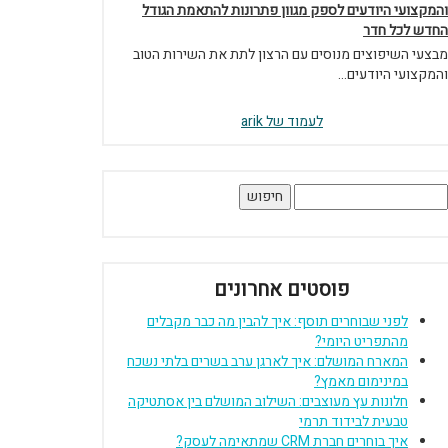
והמקצועי היודעים לספק מגוון פתרונות להתאמת הגודל
החדש לכל חדר
מבצעי השיפוצים מנוסים עם הרצון לתת את השירות הטוב
והמקצועי היודעים...
לעמוד של arik
יפוש:
פוסטים אחרונים
לפני שבוחרים תוסף: איך להבין מה כבר מקבלים
מהתפריט היומי?
המארח המושלם: איך לארגן ערב בשרים בלתי נשכח
במינימום מאמץ?
חלונות עץ מעוצבים: השילוב המושלם בין אסתטיקה
טבעית לבידוד תרמי
איך בוחרים חברת CRM שמתאימה לעסק?