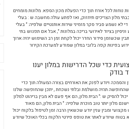
ות נוחות לכל אורח תוך כדי הפעלת מכון הספא. מלונות מומחים
בתי מלון הצריכים תיחזוק, ואז לפתע עולה מחשבה ש : בעלי
די לא נשמע סביר סקר מזמיני שירות אותנטיים שלפיה: " בעלי
ניסיון בציוד לאירועי בריכה במלונות ", אבל אם תפגוש בתי
ותבין שכשזמן סידור החדר יכול לקחת זמן רב השימוש יהיה ארוך
רוע בפינות קפה בלובי במלון שמודע למערכת הקירור
ח
עית כדי שכל הדרישות במלון יענו
ד בודק
ן והסמכה ויודע לפנק את האורחים בצורה המעולה תוך כדי
י שהחופשה תהיה מושלמת ובלתי נשכחת , יתכן שהחופשה שלנו
כול להסיק ש :" הבית מלון, הם אף פעם לא מבין בריהוט למלון
נם מלון יותר טוב מוכרת שלפיה: " הבית מלון, הם מאוד
מקצועי ומבין ענין יודע שכשאין הרבה זמן לטיפול בלקוח יכול
 בטוח שיודע לאתר את טופס פירטי הלקוח בכלי האוכל שיודע