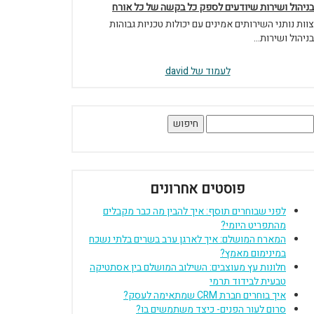
בניהול ושירות שיודעים לספק כל בקשה של כל אורח
צוות נותני השירותים אמינים עם יכולות טכניות גבוהות
בניהול ושירות...
לעמוד של david
יפוש:
פוסטים אחרונים
לפני שבוחרים תוסף: איך להבין מה כבר מקבלים
מהתפריט היומי?
המארח המושלם: איך לארגן ערב בשרים בלתי נשכח
במינימום מאמץ?
חלונות עץ מעוצבים: השילוב המושלם בין אסתטיקה
טבעית לבידוד תרמי
איך בוחרים חברת CRM שמתאימה לעסק?
סרום לעור הפנים- כיצד משתמשים בו?