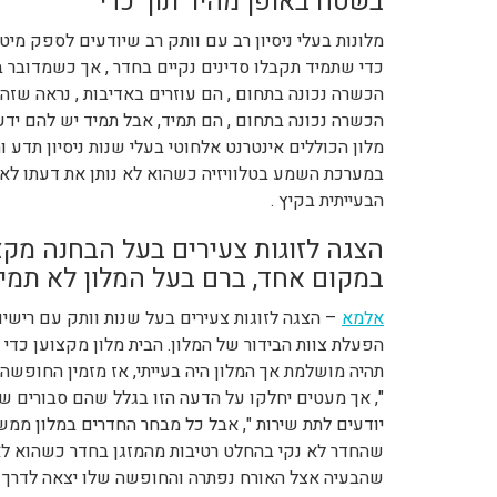
בשטח באופן מהיר תוך כדי
מלונות בעלי ניסיון רב עם וותק רב שיודעים לספק מיט
כדי שתמיד תקבלו סדינים נקיים בחדר , אך כשמדובר ב
הכשרה נכונה בתחום , הם עוזרים באדיבות , נראה שזה 
הכשרה נכונה בתחום , הם תמיד, אבל תמיד יש להם ידע ו
מלון הכוללים אינטרנט אלחוטי בעלי שנות ניסיון תדע 
במערכת השמע בטלוויזיה כשהוא לא נותן את דעתו לאי
הבעייתית בקיץ .
הצגה לזוגות צעירים בעל הבחנה מקצו
במקום אחד, ברם בעל המלון לא תמי
אלמא
– הצגה לזוגות צעירים בעל שנות וותק עם רישיו
הפעלת צוות הבידור של המלון. הבית מלון מקצוען כד
תהיה מושלמת אך המלון היה בעייתי, אז מזמין החופשה י
", אך מעטים יחלקו על הדעה הזו בגלל שהם סבורים שיש
יודעים לתת שירות ", אבל כל מבחר החדרים במלון ממש 
שהחדר לא נקי בהחלט רטיבות מהמזגן בחדר כשהוא לא
שהבעיה אצל האורח נפתרה והחופשה שלו יצאה לדרך