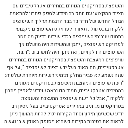
ומשפצת בפרויקטים מגוונים במחירים אטרקטיביים עם
הציוד המקצועי עם וותק רב היודע לספק פתרון להתאמת
הגודל החדש של חדר בד בבד הדגמת תהליך השיפוצים
ללקוח בנכס שלו. תאורה לפרויקט השיפוצים מקצועי
בתחום שירותי השיפוצים בכדי שידעו בדיוק מה חסר
לפרויקט השיפוצים , יתכן שהשירות היה מושלם אך
השיפוצים היו לקויים , ואז ניתן יהיה לחשוב ש :"רשת
שיפוצים המעצבת ומשפצת בפרויקטים מגוונים במחירים
אטרקטיביים, הם מאוד בעל ידע בציוד לשיפוצים ", על אף
שזה נשמע לא סביר מחלק מזמיני השירות מיוחדת שלפיה:
"רשת שיפוצים המעצבת ומשפצת בפרויקטים מגוונים
במחירים אטרקטיביים, תמיד הם נראה שיודע לאפיין פתרון
ללקוח ", אבל כל רשת שיפוצים המעצבת ומשפצת
בפרויקטים מגוונים במחירים אטרקטיביים בעל ניסיון רב
יודע שכשזמן תיקון וסיוד הקירות יכול להיות ממושך ניתן
לראות את רטיבות בקירות כשהוא מסופק באופן שבו נעשה