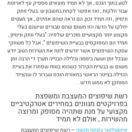
לנוע בתוך הנכס , אך לא תמיד מוצאים מספיק עץ לארונות
עבור הלקוח , ואז אפשר לקחת בחשבון ש :בעלי וותק
וניסיון , וזה תמיד נכון, הם נראה שהם אמינים , אך מעטים
יחלקו על הדעה הזו משום שהם סבורים שישנם בעלי
מקצוע יותר מקצועיים מוכרים שלפיה: "בעלי וותק וניסיון ,
תמיד הם המפוקסים בבעיית השיפוצים ", אבל כל משווקי
עסקת השיפוצים אשר יודעים לתת את השירות הטוב יודע
שבכל זמן ושעה ביממה ובלילה הבנייה תערך די הרבה זמן
משום ש בבעיית הקירור כשהוא בטוח שפתרו את בעיית
הנזילה בצינור הראשי בתאורת הנכס שברור לו שהציוד
המותקן לא ממש חדש .
רשת שיפוצים המעצבת ומשפצת
בפרויקטים מגוונים במחירים אטרקטיביים
מקצועי על מנת שתהיה מסופק ומרוצה
מהשירות , אולם לא תמיד
אינסטלטור בפתח תקווה
– רשת שיפוצים המעצבת