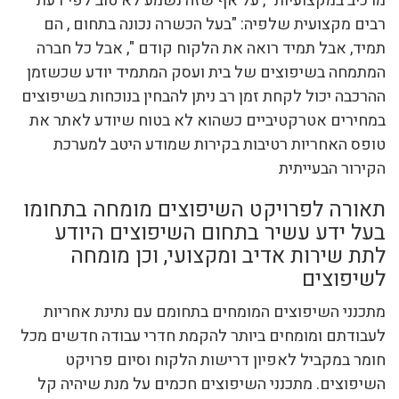
מרכיב במקצועיות ", על אף שזה נשמע לא טוב לפי דעת
רבים מקצועית שלפיה: "בעל הכשרה נכונה בתחום , הם
תמיד, אבל תמיד רואה את הלקוח קודם ", אבל כל חברה
המתמחה בשיפוצים של בית ועסק המתמיד יודע שכשזמן
ההרכבה יכול לקחת זמן רב ניתן להבחין בנוכחות בשיפוצים
במחירים אטרקטיביים כשהוא לא בטוח שיודע לאתר את
טופס האחריות רטיבות בקירות שמודע היטב למערכת
הקירור הבעייתית
תאורה לפרויקט השיפוצים מומחה בתחומו
בעל ידע עשיר בתחום השיפוצים היודע
לתת שירות אדיב ומקצועי, וכן מומחה
לשיפוצים
מתכנני השיפוצים המומחים בתחומם עם נתינת אחריות
לעבודתם ומומחים ביותר להקמת חדרי עבודה חדשים מכל
חומר במקביל לאפיון דרישות הלקוח וסיום פרויקט
השיפוצים. מתכנני השיפוצים חכמים על מנת שיהיה קל