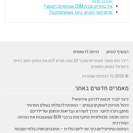
לבידוד תרמי
איך בוחרים חברת CRM שמתאימה לעסק?
סרום לעור הפנים- כיצד משתמשים בו?
הצטרף ככותב
כניסה לרשומים
רידר הוא מאגר מאמרים שכבר 20 שנה מביא לכם את התוכן הטוב ביותר
בישראל במגוון תחומים.
© 2026 כל הזכויות שמורות
מאמרים חדשים באתר
כיצד לברר זכאות לדרכון אירופאי?
ניהול מוניטין לעסקים קטנים – המפתח להצלחה בעולם תחרותי
מתקן נינג'ה לחצר: הדרך לשדרוג הבריאות והחוסן של ילדיכם
נהיגה חכמה: טכנולוגיות מתקדמות ברכבי SUV שמעצבות את הנהיגה
המודרנית
רעיונות וטיפים ליום כיף זוגי ליום הולדת – מתכננים חוויה בלתי נשכחת