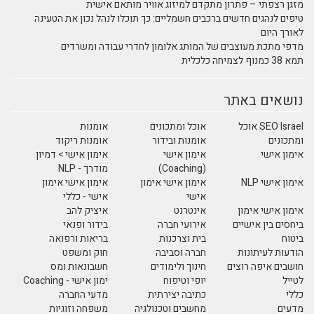
מזגן רצפתי – פתרון מתקדם למיזוג אוויר מותאם אישית
טיפים לנהגים חדשים ברכבים חשמליים: כך תוכלו לנהל נכון את הטעינה
לאורך היום
מדפי מתכת מעוצבים של המותג אלומון לחדרי עבודה ומשרדים
תמא 38 כמנוף לצמיחה כלכלית
נושאים באתר
SEO Israel אוכל
אוכל ומתכונים
אומנות
ומתכונים
אומנות ובידור
אומנות ריקוד
אימון אישי
אימון אישי
אימון אישי > דמיון
(Coaching)
מודרך - NLP
אימון אישי NLP
אימון אישי אימון
אימון אישי אימון
אישי
אישי - כללי
אימון אישי אימון
אינטרנט
איציק להב
ביחסים בין אישיים
אירועי חברה
בידור ופנאי
ביטוח
בית וצרכנות
בריאות ורפואה
הודעות לעיתונות
חברה וסביבה
חוק ומשפט
חושבים איפה רוצים
חינוך ולימודים
חשבונאות ומס
לטייל
יופי וטיפוח
ימון אישי - Coaching
כללי
כתיבה יצירתית
מדעי החברה
מדעים
מחשבים וטכנולגיה
משפחה וזוגיות