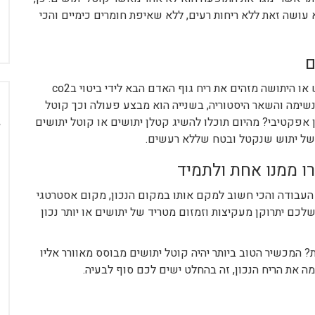
ושה זאת ללא ריחות רעים, ללא שאיפת חומרים כימיים והכי
ם
קטלן יתושים קוטל את היתוש האסייתי בפשטות, היתוש או היתושה מזהים את ריח גוף האדם הבא לידי ביטוי בco2
שימה והשאר היסטוריה, בשנייה הוא מבצע פעולה וכך קוטל
אפקטיבי? מהיום תוכלו להשיג קטלן יתושים או קוטל יתושים
 של יתוש שנקטל ובטח שללא רעשים.
רו ממנו אחת ולתמיד
העבודה והכי חשוב למקם אותו במקום הנכון, מקום אסטרטגי
שלכם יתרוקן מעקיצות וזמזום מטריד של יתושים או יותר נכון
? המכשיר הטוב ביותר יהיה קוטל יתושים מבוסס מאוורר אליו
 את הריח הנכון, זה בהחלט ישים לכם סוף לבעיה.