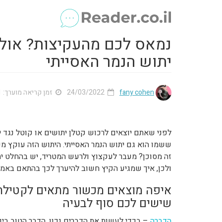
נמאס לכם מהעקיצות? אולי 
יתוש הנמר האסייתי
fany cohen
24/03/2022
זמן קריאה מוערך: 1 דק'
לפני שאתם יוצאים לרכוש קטלן יתושים או קוטל נגד י
ששמו הוא גם יתוש הנמר האסייתי. היתוש הזה עוקץ מכל 
זה מסוכן? מעבר לעקצוץ ולרעש המטריד, יש בהחלט יתו
ולכן, איך שמגיע הקיץ חשוב להיערך לכך בהתאם באמצ
איפה מוצאים מכשור מתאים לקטילת 
שישים לכם סוף לבעיה
הדברה
– בכדי לעשות את הדברים נכון, הדבר הטוב ביו