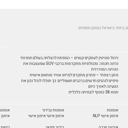
ניהול מוניטין לעסקים קטנים – המפתח להצלחה בעולם תחרותי
נהיגה חכמה: טכנולוגיות מתקדמות ברכבי SUV שמעצבות את
הנהיגה המודרנית
מזגן רצפתי – פתרון מתקדם למיזוג אוויר מותאם אישית
טיפים לנהגים חדשים ברכבים חשמליים: כך תוכלו לנהל נכון את
הטעינה לאורך היום
תמא 38 כמנוף לצמיחה כלכלית
אומנות
אומנות ובידור
אומנות
אימון אישי NLP
אימון אישי אימון אישי
אימון 
אירועי חברה
בידור ופנאי
ביטוח