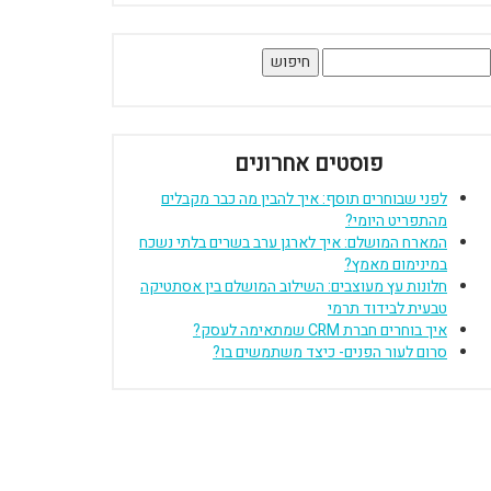
יפוש:
פוסטים אחרונים
לפני שבוחרים תוסף: איך להבין מה כבר מקבלים
מהתפריט היומי?
המארח המושלם: איך לארגן ערב בשרים בלתי נשכח
במינימום מאמץ?
חלונות עץ מעוצבים: השילוב המושלם בין אסתטיקה
טבעית לבידוד תרמי
איך בוחרים חברת CRM שמתאימה לעסק?
סרום לעור הפנים- כיצד משתמשים בו?