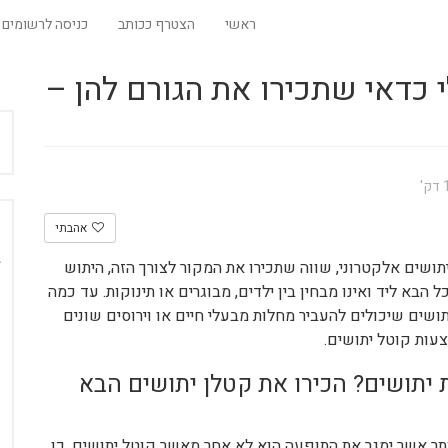
ראשי
הצטרף ככותב
כניסה לרשומים
כדאי שתכירו את הגורם להן –
אהבתי
תושים אלקטרוני, שווה שתכירו את המקור לצורך הזה, היתוש
הבא ליד ואינו מבחין בין ילדים, מבוגרים או תינוקות. עד כמה
שים שיכולים להעביר מחלות מבעלי חיים או וירוסים שונים
עות קוטל יתושים.
יתושים? הכירו את קטלן יתושים הבא
תר אשר ימגר את התופעה הוא לא אחר מאשר קוטל יתושים. כן,