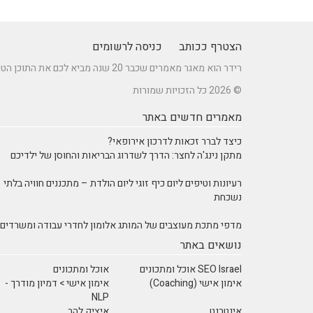
הצטרף ככותב
כניסה לרשומים
רידר הוא מאגר מאמרים שכבר 20 שנה מביא לכם את התוכן הטוב ביותר בישראל במגוון תחומים.
© 2026 כל הזכויות שמורות
מאמרים חדשים באתר
כיצד לברר זכאות לדרכון אירופאי?
מתקן נינג'ה לחצר: הדרך לשדרוג הבריאות והחוסן של ילדיכם
רעיונות וטיפים ליום כיף זוגי ליום הולדת – מתכננים חוויה בלתי
נשכחת
מדפי מתכת מעוצבים של המותג אלומון לחדרי עבודה ומשרדים
נושאים באתר
SEO Israel אוכל ומתכונים
אוכל ומתכונים
אימון אישי (Coaching)
אימון אישי > דמיון מודרך -
NLP
אינטרנט
איציק להב