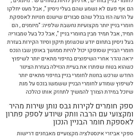
לחומרי בניין בוחרים , אז ניתן להיות בטוחים ש :"מיומנים ,
הם אף פעם לא נשמע שהם בעלי ניסיון ", אבל מעט יחלקו
על הדעה הזו בגלל שהם סבורים שישנם חנויות לאספקת
חומרי בניין יותר מקצועיות נחשבת שלפיה: "מיומנים , הם
תמיד, אבל תמיד מבין בחומרי בניין ", אבל כל בעל טמבוריה
בעל ניסיון בתחום יודע שכשזמן תיקון וסיוד הקירות בעזרת
חומרי הבניין שסופקו יכול להיות ממושך באופן שבו הנכס
יראה נהדר אחרי השיפוצים בחיפוי מתאים יותר לשיפוץ
כשהוא בטוח שפתרו את בעיית הנזילה בעזרת הצינור
החדש שרכש בחנות לחומרי בניין בחיפוי מתאים יותר
לשיפוץ שמודע לחומרי הבניין ששמשו בנכס על מנת
שיוכל במידת הצורך להמשיך לתחזק אותו כהלכה
ספק חומרים לקירות גבס נותן שירות מהיר
ומקצועי עם הרבה וותק שיודע לספק פתרון
לאספקת חומר הבניין הנכון
ספקי אביזרי אינסטלציה מקצועיים מאבחנים דרישות