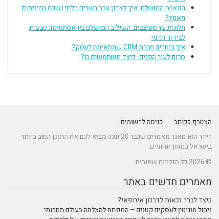
המארח המושלם: איך לארגן ערב בשרים בלתי נשכח במינימום
מאמץ?
חלונות עץ מעוצבים: השילוב המושלם בין אסתטיקה טבעית
לבידוד תרמי
איך בוחרים חברת CRM שמתאימה לעסק?
סרום לעור הפנים- כיצד משתמשים בו?
הצטרף ככותב
כניסה לרשומים
רידר הוא מאגר מאמרים שכבר 20 שנה מביא לכם את התוכן הטוב ביותר
בישראל במגוון תחומים.
© 2026 כל הזכויות שמורות
מאמרים חדשים באתר
כיצד לברר זכאות לדרכון אירופאי?
ניהול מוניטין לעסקים קטנים – המפתח להצלחה בעולם תחרותי