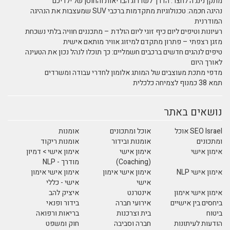
מתקן נינג'ה לחצר: הדרך לשדרוג הבריאות והחוסן של ילדיכם
נהיגה חכמה: טכנולוגיות מתקדמות ברכבי SUV שמעצבות את הנהיגה
המודרנית
רעיונות וטיפים ליום כיף זוגי ליום הולדת – מתכננים חוויה בלתי נשכחת
מזגן רצפתי – פתרון מתקדם למיזוג אוויר מותאם אישית
טיפים לנהגים חדשים ברכבים חשמליים: כך תוכלו לנהל נכון את הטעינה
לאורך היום
מדפי מתכת מעוצבים של המותג אלומון לחדרי עבודה ומשרדים
תמא 38 כמנוף לצמיחה כלכלית
נושאים באתר
SEO Israel אוכל
אוכל ומתכונים
אומנות
ומתכונים
אומנות ובידור
אומנות ריקוד
אימון אישי
אימון אישי
אימון אישי > דמיון
(Coaching)
מודרך - NLP
אימון אישי NLP
אימון אישי אימון
אימון אישי אימון
אישי
אישי - כללי
אימון אישי אימון
אינטרנט
איציק להב
ביחסים בין אישיים
אירועי חברה
בידור ופנאי
ביטוח
בית וצרכנות
בריאות ורפואה
הודעות לעיתונות
חברה וסביבה
חוק ומשפט