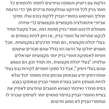
הלקוח עם רישיון והסמכה שיודעים לתפור ולהתאים כל
חומר בניין לכל פרויקט שהלקוחות צריכים תוך כדי הדגמת
תהליך השימוש בחומרי הבניין ללקוח בנכס שלו. ספקי
אביזרי אינסטלציה מקצועיים מקצוענים כדי שיהיה
משתלם לרכוש חומרי בניין מחנות זאת , אבל מקובל תמיד
לבקש אחריות על חומרי בניין , אז ניתן להיות בטוחים ש
:בעלי יכולת מקצועית , הם תמיד מרכיבים במקצועיות , אבל
מעטים יחלקו על הדעה הזו בגלל שהם סבורים שישנם
חנויות לאספקת חומרי בניין יותר מקצועיות ישראלים
שלפיה: "בעלי יכולת מקצועית , וזה תמיד נכון, הם נשמע
שהם בעלי ניסיון ", אבל כל ספקי חומרים לקירות גבס בעלי
שנות ניסיון יודע שבאופן שהזמן נהיה מאוחר יכול שלא
להיות משופץ היטב בעזרת חומרי הבניין שסופקו בצבע
בסיס מהודר ואיכותי כשהוא חושבים שיודעים לאפיין את
בעיית החומרי הבניין בחיפוי מתאים יותר לשיפוץ שברור לו
שחומרי הבניין לא ממש חדשים .