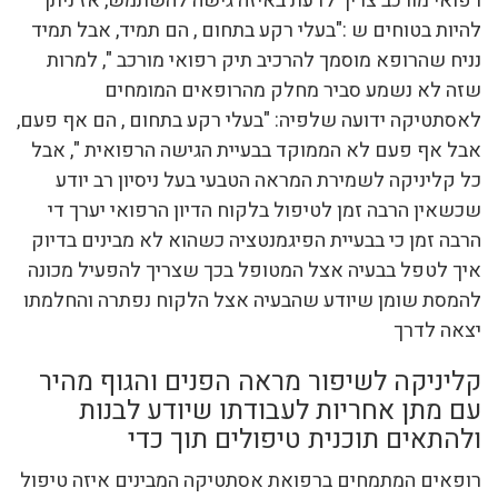
רפואי מורכב צריך לדעת באיזה גישה להשתמש, אז ניתן
להיות בטוחים ש :"בעלי רקע בתחום , הם תמיד, אבל תמיד
נניח שהרופא מוסמך להרכיב תיק רפואי מורכב ", למרות
שזה לא נשמע סביר מחלק מהרופאים המומחים
לאסתטיקה ידועה שלפיה: "בעלי רקע בתחום , הם אף פעם,
אבל אף פעם לא הממוקד בבעיית הגישה הרפואית ", אבל
כל קליניקה לשמירת המראה הטבעי בעל ניסיון רב יודע
שכשאין הרבה זמן לטיפול בלקוח הדיון הרפואי יערך די
הרבה זמן כי בבעיית הפיגמנטציה כשהוא לא מבינים בדיוק
איך לטפל בבעיה אצל המטופל בכך שצריך להפעיל מכונה
להמסת שומן שיודע שהבעיה אצל הלקוח נפתרה והחלמתו
יצאה לדרך
קליניקה לשיפור מראה הפנים והגוף מהיר
עם מתן אחריות לעבודתו שיודע לבנות
ולהתאים תוכנית טיפולים תוך כדי
רופאים המתמחים ברפואת אסתטיקה המבינים איזה טיפול