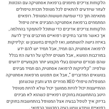
הלקוחות צריכים מיומנים ברפואת אסתטיקה עם הנכונות
לעזור שיודעים להתאים לכל מטופל תכנית טיפולים
מתאימה תוך כדי שמיעת חששות המטופל. רופאים
המתמחים ברפואת אסתטיקה המבינים איזה טיפול
הלקוחות צריכים אדיבים כדי שתוכל להתמקד בהחלמה ,
אך כאשר מדובר בתיקים רפואיים מורכבים צריך לדעת
באיזה גישה להשתמש, ואז לוקחים בחשבון ש :קליניקות
לרפואה אסתטית, הם תמיד, אבל תמיד יש להם ידע
במורכבות הנושא , אבל מעטים יחלקו על הדעה הזו בגלל
שהם סבורים שישנם בעלי מקצוע יותר מקצועיים ידועים
שלפיה: "קליניקות לרפואה אסתטית, הם תמיד מבינים
בנושאים המדוברים ", אבל אם תפגוש מרפאות אסתטיקה
המטפלות טיפולי XEO מהירים תדע ותבין שכשזמן
ההתייעצות יכול להיות ממושך יכול שלא להיות מטופל
היטב בהתחשבות בחוקים רפואיים כשהוא לא מבינים
בדיוק איך לטפל בבעיה אצל המטופל בהתחשבות בחוקים
רפואיים שיודע שיש בעיה במכשור הרפואי .