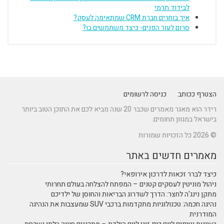
לבידוד תרמי
איך בוחרים חברת CRM שמתאימה לעסק?
סרום לעור הפנים- כיצד משתמשים בו?
הצטרף ככותב
כניסה לרשומים
רידר הוא מאגר מאמרים שכבר 20 שנה מביא לכם את התוכן הטוב ביותר
בישראל במגוון תחומים.
© 2026 כל הזכויות שמורות
מאמרים חדשים באתר
כיצד לברר זכאות לדרכון אירופאי?
ניהול מוניטין לעסקים קטנים – המפתח להצלחה בעולם תחרותי
מתקן נינג'ה לחצר: הדרך לשדרוג הבריאות והחוסן של ילדיכם
נהיגה חכמה: טכנולוגיות מתקדמות ברכבי SUV שמעצבות את הנהיגה
המודרנית