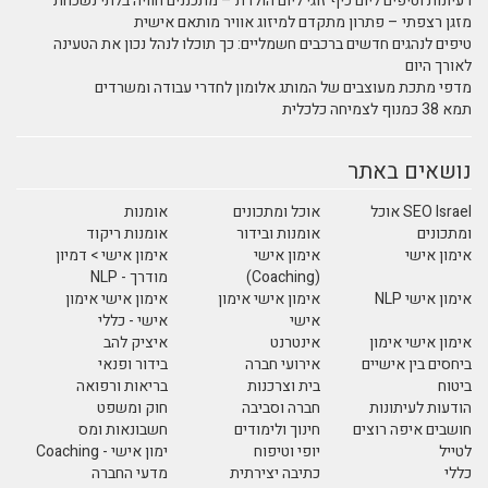
רעיונות וטיפים ליום כיף זוגי ליום הולדת – מתכננים חוויה בלתי נשכחת
מזגן רצפתי – פתרון מתקדם למיזוג אוויר מותאם אישית
טיפים לנהגים חדשים ברכבים חשמליים: כך תוכלו לנהל נכון את הטעינה
לאורך היום
מדפי מתכת מעוצבים של המותג אלומון לחדרי עבודה ומשרדים
תמא 38 כמנוף לצמיחה כלכלית
נושאים באתר
SEO Israel אוכל
אוכל ומתכונים
אומנות
ומתכונים
אומנות ובידור
אומנות ריקוד
אימון אישי
אימון אישי
אימון אישי > דמיון
(Coaching)
מודרך - NLP
אימון אישי NLP
אימון אישי אימון
אימון אישי אימון
אישי
אישי - כללי
אימון אישי אימון
אינטרנט
איציק להב
ביחסים בין אישיים
אירועי חברה
בידור ופנאי
ביטוח
בית וצרכנות
בריאות ורפואה
הודעות לעיתונות
חברה וסביבה
חוק ומשפט
חושבים איפה רוצים
חינוך ולימודים
חשבונאות ומס
לטייל
יופי וטיפוח
ימון אישי - Coaching
כללי
כתיבה יצירתית
מדעי החברה