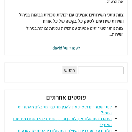
את הבעיה...
צוות נותני השירותים אמינים עם יכולות טכניות גבוהות בניהול
ושירות שיודעים לספק כל בקשה של כל אורח
צוות נותני השירותים אמינים עם יכולות טכניות גבוהות בניהול
ושירות...
לעמוד של david
חיפוש:
פוסטים אחרונים
לפני שבוחרים תוסף: איך להבין מה כבר מקבלים מהתפריט
היומי?
המארח המושלם: איך לארגן ערב בשרים בלתי נשכח במינימום
מאמץ?
חלונות עץ מעוצבים: השילוב המושלם בין אסתטיקה טבעית