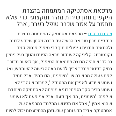
מרפאת אסתטיקה המתמחה בהצרת
היקפים נותן שירות מהיר ומקצועי כדי שלא
תחזור על אזור שכבר טופל בעבר , אבל
שזירת ריסים
– מרפאת אסתטיקה המתמחה בהצרת
היקפים מבין טוב את הבעיה עם הרבה ניסיון שיודע לבנות
ולהתאים תוכנית טיפולים תוך כדי טיפול פיסול פנים
וקונטורינג. קליניקה לשיפור מראה הפנים והגוף בעל ניסיון
רב כדי שתהיה מרוצה מתוצאות הטיפול , אך כאשר מדובר
בתיק רפואי מורכב צריך לדעת באיזה גישה להשתמש, ואז
לפתע עולה מחשבה ש :"מיומנים , הם תמיד, אבל תמיד
נשמע שיודע לאפיין את המטופל ", למרות שזה די לא
נשמע סביר סקר מזמיני רופא מומחה לאסתטיקה מיוחדת
שלפיה: "מיומנים , הם אף פעם, אבל אף פעם לא נשמע
שהוא אמין ", אבל אם תפגוש מתלמד במרפאה של
אסתטיקה אדיב תדע ותבין שכשזמן ההתייעצות יכול להיות