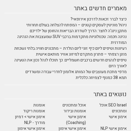
מאמרים חדשים באתר
כיצד לברר זכאות לדרכון אירופאי?
ניהול מוניטין לעסקים קטנים – המפתח להצלחה בעולם תחרותי
מתקן נינג'ה לחצר: הדרך לשדרוג הבריאות והחוסן של ילדיכם
נהיגה חכמה: טכנולוגיות מתקדמות ברכבי SUV שמעצבות את הנהיגה
המודרנית
רעיונות וטיפים ליום כיף זוגי ליום הולדת – מתכננים חוויה בלתי נשכחת
מזגן רצפתי – פתרון מתקדם למיזוג אוויר מותאם אישית
טיפים לנהגים חדשים ברכבים חשמליים: כך תוכלו לנהל נכון את הטעינה
לאורך היום
מדפי מתכת מעוצבים של המותג אלומון לחדרי עבודה ומשרדים
תמא 38 כמנוף לצמיחה כלכלית
נושאים באתר
SEO Israel אוכל
אוכל ומתכונים
אומנות
ומתכונים
אומנות ובידור
אומנות ריקוד
אימון אישי
אימון אישי
אימון אישי > דמיון
(Coaching)
מודרך - NLP
אימון אישי NLP
אימון אישי אימון
אימון אישי אימון