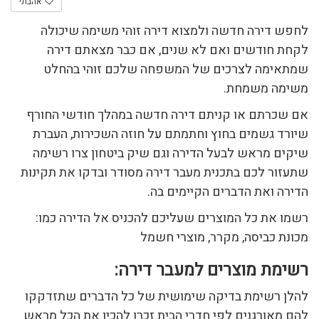
אהבתי
לחפש דירה חדשה ולמצוא דירה זוהי משימה שיכולה
לקחת חודשים ואם לא שנים, אם כבר מצאתם דירה
שמתאימה לצרכים של המשפחה שלכם זוהי בהחלט
משימה משמחת.
אם שכרתם או קניתם דירה חדשה במהלך חודשי החורף
שיורד גשמים בחוץ וחתמתם על חוזה השכירות, העברת
שיקים מראש לבעל הדירה וגם שיק ביטחון צרו רשימה
שתעזור לכם בתכנית מעבר דירה מסודר ובדקו את תקינות
הדירה ואת הדברים הקיימים בה.
רשמו את כל המוצרים שעליכם להכניס אל הדירה כמו:
מכונת כביסה, מקרר, מוצרי חשמל
רשימת מוצרים למעבר דירה:
להלן רשימת בדיקה שימושית של כל הדברים שתזדקקו
להם מאורגנים לפי חדרי הבית זכרו להכין את הכל מראש