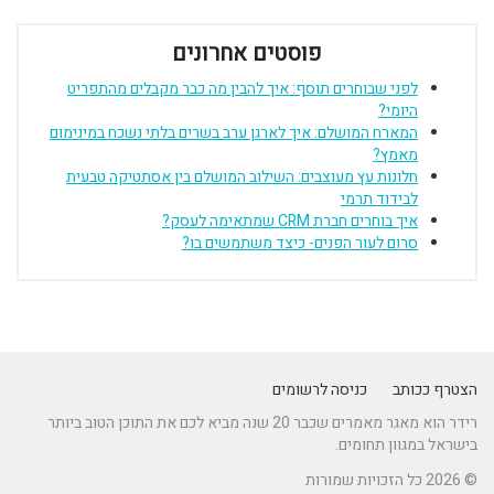
פוסטים אחרונים
לפני שבוחרים תוסף: איך להבין מה כבר מקבלים מהתפריט
היומי?
המארח המושלם: איך לארגן ערב בשרים בלתי נשכח במינימום
מאמץ?
חלונות עץ מעוצבים: השילוב המושלם בין אסתטיקה טבעית
לבידוד תרמי
איך בוחרים חברת CRM שמתאימה לעסק?
סרום לעור הפנים- כיצד משתמשים בו?
הצטרף ככותב
כניסה לרשומים
רידר הוא מאגר מאמרים שכבר 20 שנה מביא לכם את התוכן הטוב ביותר
בישראל במגוון תחומים.
© 2026 כל הזכויות שמורות