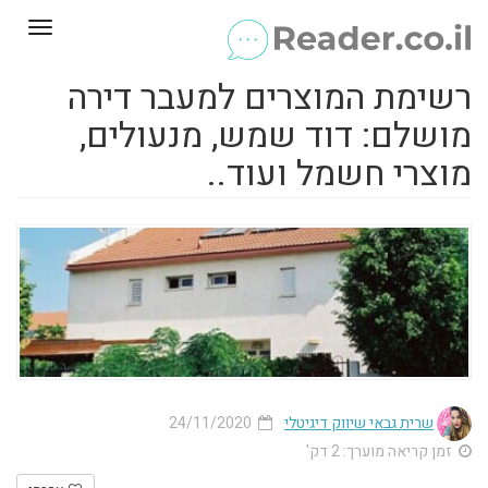
Toggle
gation
רשימת המוצרים למעבר דירה
מושלם: דוד שמש, מנעולים,
מוצרי חשמל ועוד..
שרית גבאי שיווק דיגיטלי
24/11/2020
זמן קריאה מוערך: 2 דק'