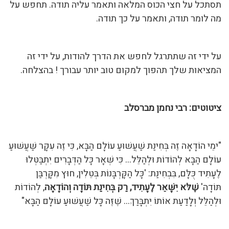
תסתכל על חצי הכוס המלאה ותאמר עליה תודה. תחפש על
מה לומר תודה, ותאמר על כך תודה.
על ידי זה שתתרגל לחפש את הדרך להודות, על ידי זה
המציאות שלך תהפוך למקום טוב יותר עבורך ! בהצלחה.
ציטוטים: רבי נחמן מברסלב
"ימֵי הוֹדָאָה זֶה בְּחִינַת שַׁעֲשׁוּעַ עוֹלָם הַבָּא, כִּי זֶה עִקָּר שַׁעֲשׁוּעַ
עוֹלָם הַבָּא לְהוֹדוֹת וּלְהַלֵּל… כִּי שְׁאָר כָּל הַדְּבָרִים יִתְבַּטְּלוּ
לֶעָתִיד כֻּלָּם, בִּבְחִינַת: 'כָּל הַקָּרְבָּנוֹת בְּטֵלִין, חוּץ מִקָּרְבַּן
תּוֹדָה'
שֶׁלּא יִשָּׁאֵר לֶעָתִיד, רַק בְּחִינַת תּוֹדָה וְהוֹדָאָה
, לְהוֹדוֹת
וּלְהַלֵּל וְלָדַעַת אוֹתוֹ יִתְבָּרַךְ… שֶׁזֶּה כָּל שַׁעֲשׁוּעַ עוֹלָם הַבָּא"