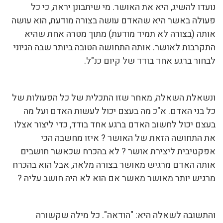
נועדו להשיג, היא את האושר. מי שיתבונן יראה, כי כל
פעולה באשר היא שהאדם עושה בצורה מודעת, הוא עושה
אותה (בצורה לא תמיד מודעת) מתוך מטרה אחת שהיא
התקרבות לאושר. אותה התחושה הטובה ביותר שבה הגיוני
לבחור ברגע אחד בודד של קיום כנ"ל.
ונשאלת השאלה, מאחר שזו התכלית של כל הפעולות של
כל בני האדם. א"כ מה בעצם יכול לעשות האדם ועל מה
בעצם יכול לחשוב האדם ברגע אחד בודד, כדי ליצור אצלו
את התחושה הזאת של האושר ? איזו מחשבה הכי
אפקטיבית ליצירת אושר ? לא בהכרח שכאשר חושבים
אותה האדם מרגיש מאושר בצורה מלאה, אבל הוא בהכרח
מרגיש יותר מאושר מאשר אם הוא לא היה חושב עליה ?
והתשובה לשאלה היא: "הודאה". כל מילה שקשורה