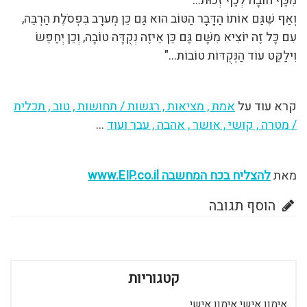
מִכַּף חוֹבָה לְכַף זְכוּת…
וְאַף שֶׁגַּם אוֹתוֹ הַדָּבָר הַטּוֹב הוּא גַּם כֵּן מְערָב בִּפְסֹלֶת הַרְבֵּה,
עִם כָּל זֶה יוֹצִיא מִשָּׁם גַּם כֵּן אֵיזֶה נְקֻדָּה טוֹבָה, וְכֵן יְחַפֵּשׂ
וִילַקֵּט עוֹד הַנְּקֻדּוֹת טוֹבוֹת…"
קרא עוד על
אמת , מציאות , רגשות / תחושות , טוב , תכלית
/ מטרה , קושי , אושר , אהבה , עבר ועוד
…
מאת
להצליח בכח המחשבה www.EIP.co.il
הוסף תגובה
קטגוריות
אימון אישי אימון אישי