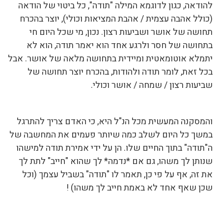
להודאה, כגון לדוגמא המילה "תודה", כל ביטוי של הודאה
(כולל אהבה עצמית / אהבת המציאות וכולי), יוצר בהכרח
תחושה של אושר ושביעות רצון. נכון, מי שכל היום חי
בתחושה של חסר ולרגע אחד הוא יאמר תודה, הוא לא
יתמלא אוטומאטית ומיידית בתחושה מלאה של אושר. אבל
בכל זאת, לומר תודה ולהודות, בהכרח יוצר תחושה של
שביעות רצון / שמחה / אושר וכולי.
והמסקנה המעשית מכל הנ"ל היא, כי האדם צריך להתרגל
במשך כל היום לשלב כמה שיותר פעמים את המחשבה של
ה"תודה" בתוך החיים שלו. הן על ידי אמירת תודה למישהו
שנותן לך משהו, גם אם *נדמה* לך שהוא "חייב" לתת לך
את זה, אף על פי כן, תאמר לו "תודה" בשביל עצמך (וכל
שכן שאף אחד לא באמת חייב לך משהו) !