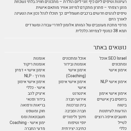
רעיונות וטיפים ליום כיף זוגי ליום הולדת – מתכננים חוויה בלתי נשכחת
מזגן רצפתי – פתרון מתקדם למיזוג אוויר מותאם אישית
טיפים לנהגים חדשים ברכבים חשמליים: כך תוכלו לנהל נכון את הטעינה
לאורך היום
מדפי מתכת מעוצבים של המותג אלומון לחדרי עבודה ומשרדים
תמא 38 כמנוף לצמיחה כלכלית
נושאים באתר
SEO Israel אוכל
אוכל ומתכונים
אומנות
ומתכונים
אומנות ובידור
אומנות ריקוד
אימון אישי
אימון אישי
אימון אישי > דמיון
(Coaching)
מודרך - NLP
אימון אישי NLP
אימון אישי אימון
אימון אישי אימון
אישי
אישי - כללי
אימון אישי אימון
אינטרנט
איציק להב
ביחסים בין אישיים
אירועי חברה
בידור ופנאי
ביטוח
בית וצרכנות
בריאות ורפואה
הודעות לעיתונות
חברה וסביבה
חוק ומשפט
חושבים איפה רוצים
חינוך ולימודים
חשבונאות ומס
לטייל
יופי וטיפוח
ימון אישי - Coaching
כללי
כתיבה יצירתית
מדעי החברה