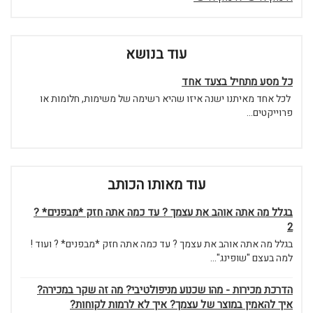
עוד בנושא
כל מסע מתחיל בצעד אחד
לכל אחד מאיתנו ישנה איזו שהיא רשימה של משימות, חלומות או
פרוייקטים...
עוד מאותו הכותב
בגלל מה אתה אוהב את עצמך ? עד כמה אתה חזק *מבפנים* ?
2
בגלל מה אתה אוהב את עצמך ? עד כמה אתה חזק *מבפנים* ? ועוד !
למה בעצם "שופינג"...
הדרכת מכירות - מהו שכנוע מניפולטיבי? מה זה שקר במכירה?
איך להאמין במוצר של עצמך? איך לא לרמות לקוחות?