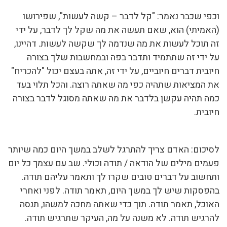
וכפי שכבר נאמר: "קל לדבר – קשה לעשות", שפירושו
(האמיתי) הוא, שאם תעשה את מה שקל לך לדבר, על ידי
זה תוכל לעשות את מה שנדמה לך שקשה לעשות. דהיינו,
על ידי זה שתתמיד ותדבר בפה ובמחשבות שלך בצורה
חיובית דברים חיוביים, על ידי זה, אתה בעצם יכול "להכריח"
את המציאות שתהיה כפי מה שאתה רוצה. והכל תלוי בעד
כמה תהיה עקשן בלדבר את מה שאתה מסוגל לדבר בצורה
חיובית.
לסיכום: האדם צריך להתרגל לשלב במשך היום כמה שיותר
פעמים מילים של הודאה / תודה וכולי. שב עם עצמך כל יום
ותחשוב על דברים טובים שקרו לך ותאמר עליהם תודה.
בהפסקות שיש לך במשך היום, תאמר תודה. לפני ואחרי
האוכל, תאמר תודה. תוך כדי שאתה מחכה למשהו, תנסה
להרגיש תודה. לא משנה על מה, העיקר שתרגיש תודה.