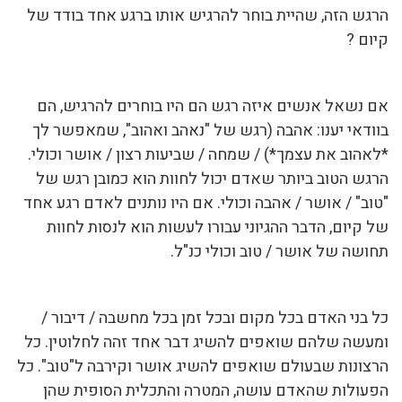
הרגש הזה, שהיית בוחר להרגיש אותו ברגע אחד בודד של
קיום ?
אם נשאל אנשים איזה רגש הם היו בוחרים להרגיש, הם
בוודאי יענו: אהבה (רגש של "נאהב ואהוב", שמאפשר לך
*לאהוב את עצמך*) / שמחה / שביעות רצון / אושר וכולי.
הרגש הטוב ביותר שאדם יכול לחוות הוא כמובן רגש של
"טוב" / אושר / אהבה וכולי. אם היו נותנים לאדם רגע אחד
של קיום, הדבר ההגיוני עבורו לעשות הוא לנסות לחוות
תחושה של אושר / טוב וכולי כנ"ל.
כל בני האדם בכל מקום ובכל זמן בכל מחשבה / דיבור /
ומעשה שלהם שואפים להשיג דבר אחד זהה לחלוטין. כל
הרצונות שבעולם שואפים להשיג אושר וקירבה ל"טוב". כל
הפעולות שהאדם עושה, המטרה והתכלית הסופית שהן