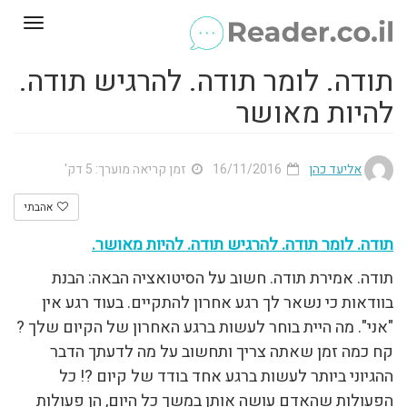
Toggle
gation
תודה. לומר תודה. להרגיש תודה.
להיות מאושר
אליעד כהן
16/11/2016
זמן קריאה מוערך: 5 דק'
אהבתי
תודה. לומר תודה. להרגיש תודה. להיות מאושר.
תודה. אמירת תודה. חשוב על הסיטואציה הבאה: הבנת
בוודאות כי נשאר לך רגע אחרון להתקיים. בעוד רגע אין
"אני". מה היית בוחר לעשות ברגע האחרון של הקיום שלך ?
קח כמה זמן שאתה צריך ותחשוב על מה לדעתך הדבר
ההגיוני ביותר לעשות ברגע אחד בודד של קיום ?! כל
הפעולות שהאדם עושה אותן במשך כל היום, הן פעולות