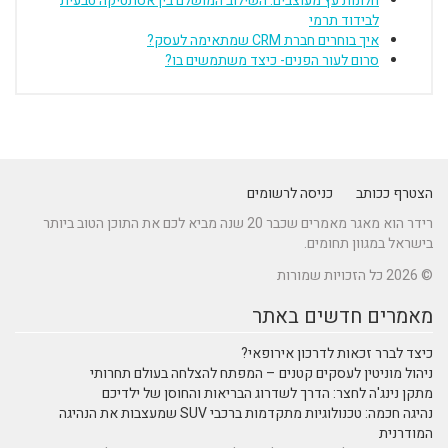
חלונות עץ מעוצבים: השילוב המושלם בין אסתטיקה טבעית
לבידוד תרמי
איך בוחרים חברת CRM שמתאימה לעסק?
סרום לעור הפנים- כיצד משתמשים בו?
הצטרף ככותב
כניסה לרשומים
רידר הוא מאגר מאמרים שכבר 20 שנה מביא לכם את התוכן הטוב ביותר
בישראל במגוון תחומים.
© 2026 כל הזכויות שמורות
מאמרים חדשים באתר
כיצד לברר זכאות לדרכון אירופאי?
ניהול מוניטין לעסקים קטנים – המפתח להצלחה בעולם תחרותי
מתקן נינג'ה לחצר: הדרך לשדרוג הבריאות והחוסן של ילדיכם
נהיגה חכמה: טכנולוגיות מתקדמות ברכבי SUV שמעצבות את הנהיגה
המודרנית