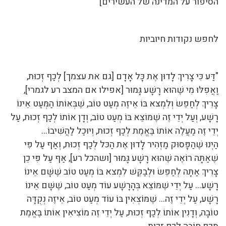
הסיפור על המדינה של העשירים]"
לחפש נקודות חיוביות
"דַּע כִּי צָרִיךְ לָדוּן אֶת כָּל אָדָם [גם את עצמך] לְכַף זְכוּת,
וַאֲפִלּוּ מִי שֶׁהוּא רָשָׁע גָּמוּר [אפילו אם המצב רע לגמרי],
צָרִיךְ לְחַפֵּשׂ וְלִמְצא בּוֹ אֵיזֶה מְעַט טוֹב, שֶׁבְּאוֹתוֹ הַמְּעַט אֵינוֹ
רָשָׁע, וְעַל יְדֵי זֶה שֶׁמּוֹצֵא בּוֹ מְעַט טוֹב, וְדָן אוֹתוֹ לְכַף זְכוּת, עַל
יְדֵי זֶה מַעֲלֶה אוֹתוֹ בֶּאֱמֶת לְכַף זְכוּת, וְיוּכַל לַהֲשִׁיבוֹ…
הַיְנוּ שֶׁהַפָּסוּק מַזְהִיר לָדוּן אֶת הַכּל לְכַף זְכוּת, וְאַף עַל פִּי
שֶׁאַתָּה רוֹאֶה שֶׁהוּא רָשָׁע גָּמוּר [ושהכל רע], אַף עַל פִּי כֵן
צָרִיךְ אַתָּה לְחַפֵּשׂ וּלְבַקֵּשׁ לִמְצא בּוֹ מְעַט טוֹב שֶׁשָּׁם אֵינוֹ
רָשָׁע… עַל יְדֵי שֶׁמּוֹצֵא בְּהָרָשָׁע עוֹד מְעַט טוֹב, שֶׁשָּׁם אֵינוֹ
רָשָׁע, עַל יְדֵי זֶה… שֶׁמּוֹצְאִין בּוֹ עוֹד מְעַט טוֹב, אֵיזֶה נְקֻדָּה
טוֹבָה, וְדָנִין אוֹתוֹ לְכַף זְכוּת, עַל יְדֵי זֶה מוֹצִיאִין אוֹתוֹ בֶּאֱמֶת