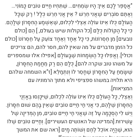
"אֲסַפֵּר לָכֶם אֵיךְ הָיוּ שְׂמֵחִים… שֶׁתִּחְיוּ חַיִּים טוֹבִים כָּמוֹנִי…
וְאַתֶּם סוֹבְרִים שֶׁאֲנִי חֵרֵשׁ ? אֵין אֲנִי חֵרֵשׁ כְּלָל ! רַק שֶׁכָּל
הָעוֹלָם כֻּלּוֹ אֵינוֹ עוֹלֶה אֶצְלִי לִכְלוּם, שֶׁאֶשְׁמַע הַחִסָּרוֹן שֶׁלָּהֶם.
כִּי כָּל הַקּוֹלוֹת כֻּלָּם [כל הקולות שיש בעולם, ] הֵם [כולם
נובעים] מִן חֶסְרוֹנוֹת, כִּי כָּל אֶחָד וְאֶחָד צוֹעֵק עַל חֶסְרוֹנוֹ [כולם
כל הזמן מדברים על מה שאין להם, חסר להם, הם צריכים
וכולי]. וַאֲפִלּוּ כָּל הַשְּׂמָחוֹת שֶׁבָּעוֹלָם [אפילו אלו שמספרים
על משהו טוב שקרה להם], כֻּלָּם הֵם רַק מֵחֲמַת הַחִסָּרוֹן,
שֶׁשָּׂמֵחַ עַל הַחִסָּרוֹן שֶׁחָסֵר לוֹ וְנִתְמַלֵּא [ז"א השמחה שלהם
היא תלויה במשהו ספציפי ולא מתוך הרמוניה עם
המציאות].
וְאֶצְלִי, כָּל הָעוֹלָם כֻּלּוֹ אֵינוֹ עוֹלֶה לִכְלוּם, שֶׁיִּכָּנְסוּ בְּאָזְנַי
הַחִסָּרוֹן שֶׁלָּהֶם, כִּי אֲנִי חַי חַיִּים טוֹבִים שֶׁאֵין בָּהֶם שׁוּם חִסָּרוֹן.
וְיֵשׁ לִי הַסְכָּמָה עַל זֶה שֶׁאֲנִי חַי חַיִּים טוֹבִים, מִן הַמְּדִינָה שֶׁל
עֲשִׁירוּת [המדינה של האנשים העשירים]. וְחַיִּים טוֹבִים שֶׁלּוֹ
הוּא, שֶׁהָיָה אוֹכֵל לֶחֶם וְשׁוֹתֶה מָיִם [ראה שם את המשך