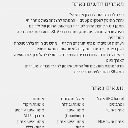
מאמרים חדשים באתר
כיצד לברר זכאות לדרכון אירופאי?
ניהול מוניטין לעסקים קטנים – המפתח להצלחה בעולם תחרותי
מתקן נינג'ה לחצר: הדרך לשדרוג הבריאות והחוסן של ילדיכם
נהיגה חכמה: טכנולוגיות מתקדמות ברכבי SUV שמעצבות את הנהיגה
המודרנית
רעיונות וטיפים ליום כיף זוגי ליום הולדת – מתכננים חוויה בלתי נשכחת
מזגן רצפתי – פתרון מתקדם למיזוג אוויר מותאם אישית
טיפים לנהגים חדשים ברכבים חשמליים: כך תוכלו לנהל נכון את הטעינה
לאורך היום
מדפי מתכת מעוצבים של המותג אלומון לחדרי עבודה ומשרדים
תמא 38 כמנוף לצמיחה כלכלית
נושאים באתר
SEO Israel אוכל
אוכל ומתכונים
אומנות
ומתכונים
אומנות ובידור
אומנות ריקוד
אימון אישי
אימון אישי
אימון אישי > דמיון
מודרך - NLP
(Coaching)
אימון אישי NLP
אימון אישי אימון
אימון אישי אימון
אישי
אישי - כללי