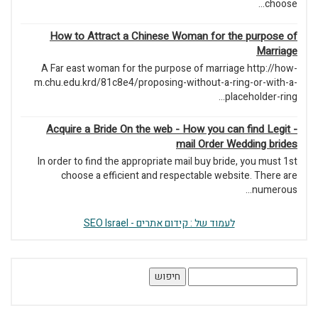
choose...
How to Attract a Chinese Woman for the purpose of
Marriage
A Far east woman for the purpose of marriage http://how-
m.chu.edu.krd/81c8e4/proposing-without-a-ring-or-with-a-
placeholder-ring...
Acquire a Bride On the web - How you can find Legit -
mail Order Wedding brides
In order to find the appropriate mail buy bride, you must 1st
choose a efficient and respectable website. There are
numerous...
לעמוד של : קידום אתרים - SEO Israel
חיפוש: