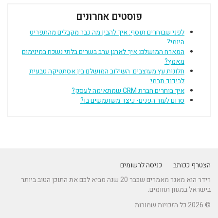
פוסטים אחרונים
לפני שבוחרים תוסף: איך להבין מה כבר מקבלים מהתפריט
היומי?
המארח המושלם: איך לארגן ערב בשרים בלתי נשכח במינימום
מאמץ?
חלונות עץ מעוצבים: השילוב המושלם בין אסתטיקה טבעית
לבידוד תרמי
איך בוחרים חברת CRM שמתאימה לעסק?
סרום לעור הפנים- כיצד משתמשים בו?
הצטרף ככותב
כניסה לרשומים
רידר הוא מאגר מאמרים שכבר 20 שנה מביא לכם את התוכן הטוב ביותר
בישראל במגוון תחומים.
© 2026 כל הזכויות שמורות