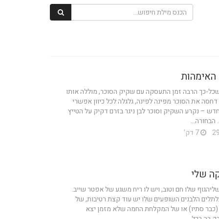
 האימהות
שכל-כך הרבה זמן התעסקה עם שקיק הסוכר, מוללה אותו
 דחסה את הסוכר מפינה לפינה, גלגלה לכל כיוון אפשרי
ש – נקרע השקיק וסוכר לבן ניגר בזרם דקיק על הטייץ
הבחורה...
7 דק'
ה שלי
יהגוף שלו חם וטוב, ויש לו ריח משגע של אפטר שייב.
לתלים הלבנים השופעים שלו יש עוד קצת רטיבות, של
 (כבר סתיו) או של המקלחת החמה שלא מזמן יצא
ק בה בכל...