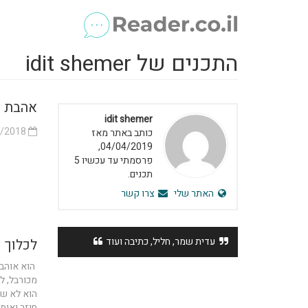
התכנים של idit shemer
אהבת נ
idit shemer
24/06/2018
כותב באתר מאז
04/04/2019,
פרסמתי עד עכשיו 5
תכנים.
האתר שלי
צרו קשר
עדית שמר, חליל, כתיבה ועוד
לכלוך 
הוא אוהב 
מכורבל, ל
הוא לא שו
חוזר ואומר