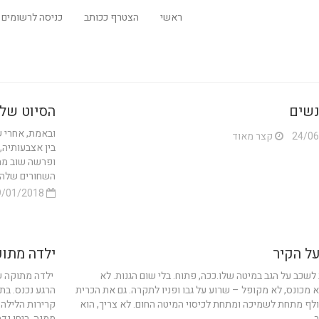
ראשי
הצטרף ככותב
כניסה לרשומים
שים
הסיוט של
ובאמת, אחרי 
קצר מאוד
בין אצבעותיה,
ופרשה שוב מחד
השחורים שלה. 
29/01/2018
על הקיר
ילדה מתוק
לשכב על הגב במיטה שלו.ככה, פתוח. בלי שום הגנות. לא
ילדה מתוקה של
א מכונס, לא מקופל – שרוע על גבו ופניו לתקרה. גם את הכרית
הרגע נכנס. בת
לף מתחת לשמיכה ומתחת לכיסוי המיטה החום. לא צריך, הוא
קרירות הלילה
...
ממנה. ריחו נדב