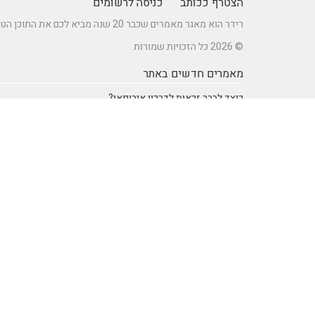
הצטרף ככותב
כניסה לרשומים
רידר הוא מאגר מאמרים שכבר 20 שנה מביא לכם את התוכן הטוב ביותר בישראל במגוון תחומים.
© 2026 כל הזכויות שמורות
מאמרים חדשים באתר
כיצד לברר זכאות לדרכון אירופאי?
מתקן נינג'ה לחצר: הדרך לשדרוג הבריאות והחוסן של ילדיכם
רעיונות וטיפים ליום כיף זוגי ליום הולדת – מתכננים חוויה בלתי
נשכחת
מדפי מתכת מעוצבים של המותג אלומון לחדרי עבודה ומשרדים
נושאים באתר
SEO Israel אוכל ומתכונים
אוכל ומתכונים
אימון אישי (Coaching)
אימון אישי > דמיון מודרך -
NLP
אינטרנט
איציק להב
בריאות ורפואה
הודעות לעיתונות
חשבונאות ומס
יופי וטיפוח
מדעים
מחשבים וטכנולגיה