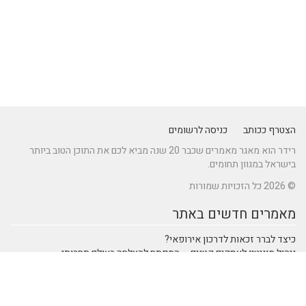
הצטרף ככותב
כניסה לרשומים
רידר הוא מאגר מאמרים שכבר 20 שנה מביא לכם את התוכן הטוב ביותר
בישראל במגוון תחומים.
© 2026 כל הזכויות שמורות
מאמרים חדשים באתר
כיצד לברר זכאות לדרכון אירופאי?
ניהול מוניטין לעסקים קטנים – המפתח להצלחה בעולם תחרותי
מתקן נינג'ה לחצר: הדרך לשדרוג הבריאות והחוסן של ילדיכם
נהיגה חכמה: טכנולוגיות מתקדמות ברכבי SUV שמעצבות את הנהיגה
המודרנית