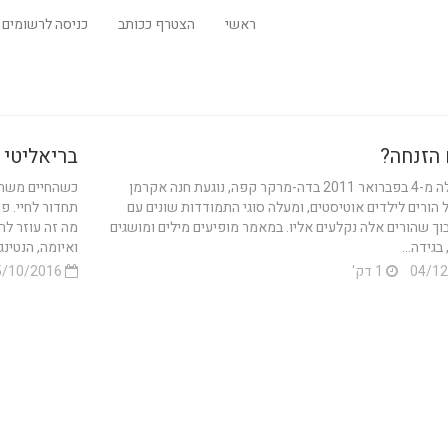
ראשי
הצטרף ככותב
כניסה לרשומים
הזנחה?
בריאליטי 
בפוסט שלה מ-4 בפברואר 2011 בדה-מרקר קפה, נוגעת חנה אקרמן
כשהחיים משתנ
 הורים לילדים אוטיסטים, ומעלה סוגי התמודדות שונים עם
תחדור לחיי. פ
ך שהורים אלה נקלעים אליו. במאמר מופיעים מילים ומושגים
בגידה...
ואיומה, הנטינגטו
1 דק'
05/10/2016