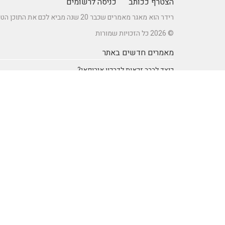
הצטרף ככותב
כניסה לרשומים
רידר הוא מאגר מאמרים שכבר 20 שנה מביא לכם את התוכן הטוב ביותר בישראל במגוון תחומים.
© 2026 כל הזכויות שמורות
מאמרים חדשים באתר
כיצד לברר זכאות לדרכון אירופאי?
מתקן נינג'ה לחצר: הדרך לשדרוג הבריאות והחוסן של ילדיכם
רעיונות וטיפים ליום כיף זוגי ליום הולדת – מתכננים חוויה בלתי
נשכחת
מדפי מתכת מעוצבים של המותג אלומון לחדרי עבודה ומשרדים
נושאים באתר
SEO Israel אוכל ומתכונים
אוכל ומתכונים
אימון אישי (Coaching)
אימון אישי > דמיון מודרך -
NLP
אינטרנט
איציק להב
בריאות ורפואה
הודעות לעיתונות
חשבונאות ומס
יופי וטיפוח
מדעים
מחשבים וטכנולגיה