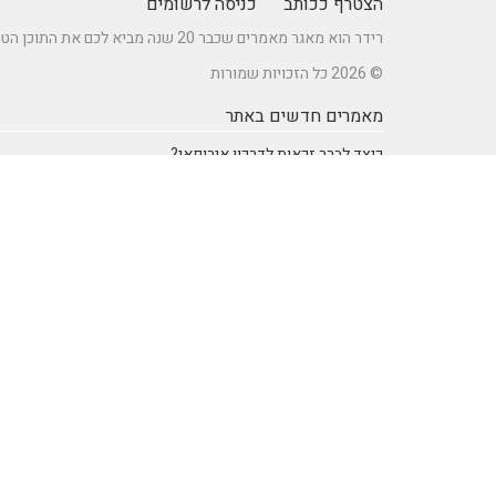
הצטרף ככותב
כניסה לרשומים
רידר הוא מאגר מאמרים שכבר 20 שנה מביא לכם את התוכן הטוב ביותר בישראל במגוון תחומים.
© 2026 כל הזכויות שמורות
מאמרים חדשים באתר
כיצד לברר זכאות לדרכון אירופאי?
מתקן נינג'ה לחצר: הדרך לשדרוג הבריאות והחוסן של ילדיכם
רעיונות וטיפים ליום כיף זוגי ליום הולדת – מתכננים חוויה בלתי
נשכחת
מדפי מתכת מעוצבים של המותג אלומון לחדרי עבודה ומשרדים
נושאים באתר
SEO Israel אוכל ומתכונים
אוכל ומתכונים
אימון אישי (Coaching)
אימון אישי > דמיון מודרך -
NLP
אינטרנט
איציק להב
בריאות ורפואה
הודעות לעיתונות
חשבונאות ומס
יופי וטיפוח
מדעים
מחשבים וטכנולגיה