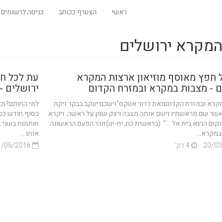
ראשי
הצטרף ככותב
כניסה לרשומים
המקרא ירושלים
 חפץ מאוסף מוזיאון ארצות המקרא
עת לכל חפ
ם - מצבות במקרא ובמזרח הקדום
ירושלים -
קרא ובמזרח הקדוםמאת דרור אטקס"וישכם יעקב בבקר ויקח
למי החותם?מא
שר שם מראשתיו וישם אותה מצבה ויצק שמן על ראשה. ויקרא
בסוף חודש כס
ום ההוא בית אל …" (בראשית כח, יח-יט)זוהי הפעם הראשונה
חותמות בשני צ
במקרא...
אותו...
4 דק'
31/05/2016