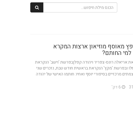
ץ מאוסף מוזיאון ארצות המקרא
 למי החותם?
ת אריאלה רונס-צפריר ויהודה קפלןבפרשת 'וישב' הנקראת
לו ובפרשת 'מקץ' הנקראת בראשית חודש טבת, נזכרים שני
מתים מרכזיים בסיפורי יוסף ואחיו: חותמו האישי של יהודה
6 דק'