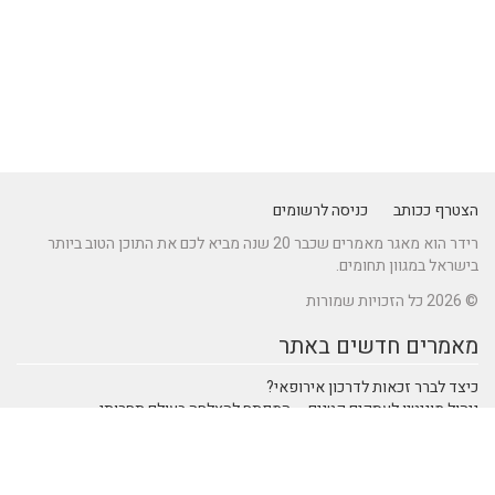
הצטרף ככותב
כניסה לרשומים
רידר הוא מאגר מאמרים שכבר 20 שנה מביא לכם את התוכן הטוב ביותר
בישראל במגוון תחומים.
© 2026 כל הזכויות שמורות
מאמרים חדשים באתר
כיצד לברר זכאות לדרכון אירופאי?
ניהול מוניטין לעסקים קטנים – המפתח להצלחה בעולם תחרותי
מתקן נינג'ה לחצר: הדרך לשדרוג הבריאות והחוסן של ילדיכם
נהיגה חכמה: טכנולוגיות מתקדמות ברכבי SUV שמעצבות את הנהיגה
המודרנית