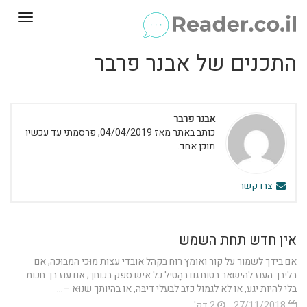
Toggle
gation
התכנים של אבנר פרבר
אבנר פרבר
כותב באתר מאז 04/04/2019, פרסמתי עד עכשיו
תוכן אחד.
צרו קשר
אין חדש תחת השמש
אם בידך לשמור על קור ואומץ רוּח בקְהל אובדי עצות מוּכי המבוּכה, אם
בליבך העוז להישאר בטוּח גם בהָטיל כל איש ספק בכוחך; אם עוז בך חכות
בלי להיות יגֵע, או לא לגמול כזב לבעלי דיבּה, או בהיותך שנוּא –...
27/11/2018
2 דק'