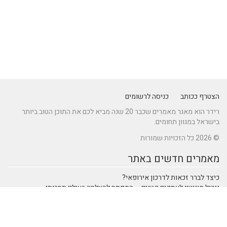
הצטרף ככותב
כניסה לרשומים
רידר הוא מאגר מאמרים שכבר 20 שנה מביא לכם את התוכן הטוב ביותר
בישראל במגוון תחומים.
© 2026 כל הזכויות שמורות
מאמרים חדשים באתר
כיצד לברר זכאות לדרכון אירופאי?
ניהול מוניטין לעסקים קטנים – המפתח להצלחה בעולם תחרותי
מתקן נינג'ה לחצר: הדרך לשדרוג הבריאות והחוסן של ילדיכם
נהיגה חכמה: טכנולוגיות מתקדמות ברכבי SUV שמעצבות את הנהיגה
המודרנית