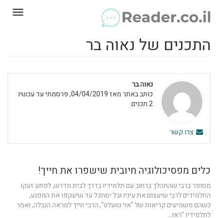
Toggle
gation
התכנים של נאוה בר
נאוה בר
כותב באתר מאז 04/04/2019, פרסמתי עד עכשיו
2 תכנים.
צרו קשר
כלים מפסיכולוגיה חיובית שישפרו את חייך!
מסופר ברבי שהתהלך ברחוב עם תלמידיו בדרך לבית מדרש, לפתע זעקו
התלמידים לרבי שיעצום את עיניו ובל יסתכל עד שיעקפו את המפגע,
כשהם משמיעים קריאות של "אוי גוועלט", הרבי חייך למראה הנבלה, ואמר
לתלמידיו "ראו...