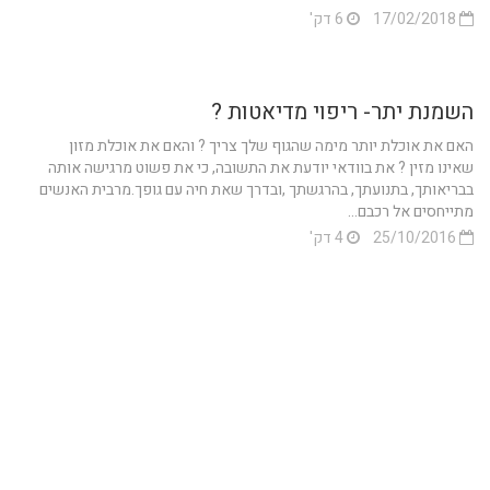
17/02/2018
6 דק'
השמנת יתר- ריפוי מדיאטות ?
האם את אוכלת יותר מימה שהגוף שלך צריך ? והאם את אוכלת מזון
שאינו מזין ? את בוודאי יודעת את התשובה, כי את פשוט מרגישה אותה
בבריאותך, בתנועתך, בהרגשתך ,ובדרך שאת חיה עם גופך.מרבית האנשים
מתייחסים אל רכבם...
25/10/2016
4 דק'