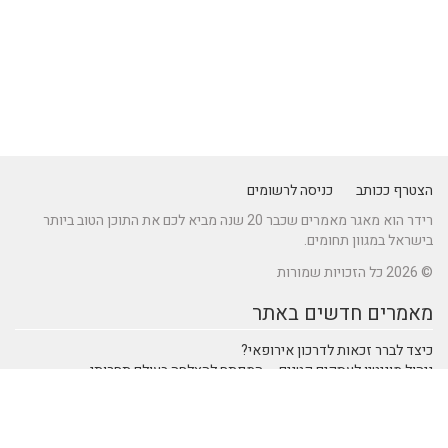
הצטרף ככותב
כניסה לרשומים
רידר הוא מאגר מאמרים שכבר 20 שנה מביא לכם את התוכן הטוב ביותר
בישראל במגוון תחומים.
© 2026 כל הזכויות שמורות
מאמרים חדשים באתר
כיצד לברר זכאות לדרכון אירופאי?
ניהול מוניטין לעסקים קטנים – המפתח להצלחה בעולם תחרותי
מתקן נינג'ה לחצר: הדרך לשדרוג הבריאות והחוסן של ילדיכם
נהיגה חכמה: טכנולוגיות מתקדמות ברכבי SUV שמעצבות את הנהיגה
המודרנית