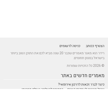
הצטרף ככותב
כניסה לרשומים
רידר הוא מאגר מאמרים שכבר 20 שנה מביא לכם את התוכן הטוב ביותר
בישראל במגוון תחומים.
© 2026 כל הזכויות שמורות
מאמרים חדשים באתר
כיצד לברר זכאות לדרכון אירופאי?
ניהול מוניטין לעסקים קטנים – המפתח להצלחה בעולם תחרותי
מתקן נינג'ה לחצר: הדרך לשדרוג הבריאות והחוסן של ילדיכם
נהיגה חכמה: טכנולוגיות מתקדמות ברכבי SUV שמעצבות את הנהיגה
המודרנית