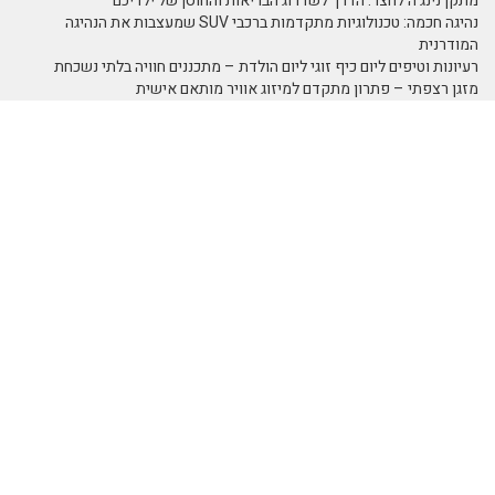
מתקן נינג'ה לחצר: הדרך לשדרוג הבריאות והחוסן של ילדיכם
נהיגה חכמה: טכנולוגיות מתקדמות ברכבי SUV שמעצבות את הנהיגה
המודרנית
רעיונות וטיפים ליום כיף זוגי ליום הולדת – מתכננים חוויה בלתי נשכחת
מזגן רצפתי – פתרון מתקדם למיזוג אוויר מותאם אישית
טיפים לנהגים חדשים ברכבים חשמליים: כך תוכלו לנהל נכון את הטעינה
לאורך היום
מדפי מתכת מעוצבים של המותג אלומון לחדרי עבודה ומשרדים
תמא 38 כמנוף לצמיחה כלכלית
נושאים באתר
SEO Israel אוכל
אוכל ומתכונים
אומנות
ומתכונים
אומנות ובידור
אומנות ריקוד
אימון אישי
אימון אישי
אימון אישי > דמיון
(Coaching)
מודרך - NLP
אימון אישי NLP
אימון אישי אימון
אימון אישי אימון
אישי
אישי - כללי
אימון אישי אימון
אינטרנט
איציק להב
ביחסים בין אישיים
אירועי חברה
בידור ופנאי
ביטוח
בית וצרכנות
בריאות ורפואה
הודעות לעיתונות
חברה וסביבה
חוק ומשפט