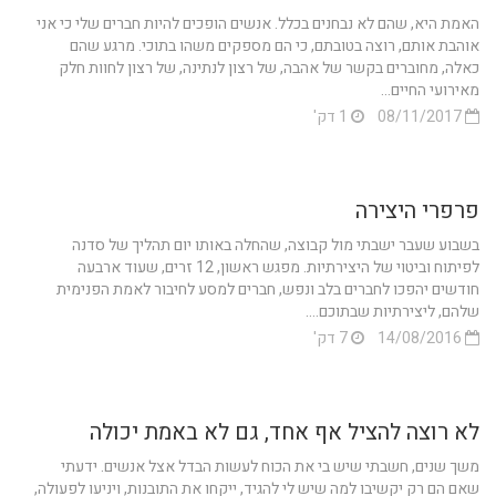
האמת היא, שהם לא נבחנים בכלל. אנשים הופכים להיות חברים שלי כי אני
אוהבת אותם, רוצה בטובתם, כי הם מספקים משהו בתוכי. מרגע שהם
כאלה, מחוברים בקשר של אהבה, של רצון לנתינה, של רצון לחוות חלק
מאירועי החיים...
08/11/2017
1 דק'
פרפרי היצירה
בשבוע שעבר ישבתי מול קבוצה, שהחלה באותו יום תהליך של סדנה
לפיתוח וביטוי של היצירתיות. מפגש ראשון, 12 זרים, שעוד ארבעה
חודשים יהפכו לחברים בלב ונפש, חברים למסע לחיבור לאמת הפנימית
שלהם, ליצירתיות שבתוכם....
14/08/2016
7 דק'
לא רוצה להציל אף אחד, גם לא באמת יכולה
משך שנים, חשבתי שיש בי את הכוח לעשות הבדל אצל אנשים. ידעתי
שאם הם רק יקשיבו למה שיש לי להגיד, ייקחו את התובנות, ויניעו לפעולה,