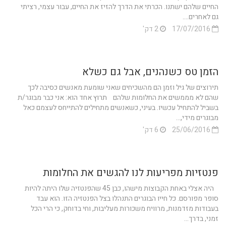
החיים שלהם ישתנו. הכרתי את הדרך להזיז את החיים, עבור עצמי, רציתי
גם לאחרים....
17/07/2016
2 דק'
הזמן טס כשנהנים, אבל גם כשלא
תירוצים של גיל וזמן הם מהשכיחים שאני שומעת מאנשים כסיבה לכך
שהם לא מממשים את החלומות שלהם תרוץ אחד הוא: אני כבר מבוגר/ת
בשביל להתחיל עכשיו. בעיני, כשאנשים מתחילים להתייחס לעצמם כאל
מבוגרים מידי,...
25/06/2016
6 דק'
פנטזיות מפריעות לנו להגשים את החלומות
היה אצלי באחת הקבוצות מישהו, כבן 45 שהפנטזיה שלו היתה להיות
סופר מפורסם. כל חייו הבוגרים התנהלו בצל הפנטזיה הזו. הוא עבד
בעבודות מזדמנות, מרוויח משכורות מעליבות, וחי בדוחק, כי הרי הכל
זמני, בדרך...