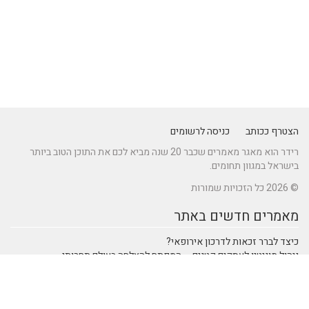
הצטרף ככותב
כניסה לרשומים
רידר הוא מאגר מאמרים שכבר 20 שנה מביא לכם את התוכן הטוב ביותר
בישראל במגוון תחומים.
© 2026 כל הזכויות שמורות
מאמרים חדשים באתר
כיצד לברר זכאות לדרכון אירופאי?
ניהול מוניטין לעסקים קטנים – המפתח להצלחה בעולם תחרותי
מתקן נינג'ה לחצר: הדרך לשדרוג הבריאות והחוסן של ילדיכם
נהיגה חכמה: טכנולוגיות מתקדמות ברכבי SUV שמעצבות את הנהיגה
המודרנית